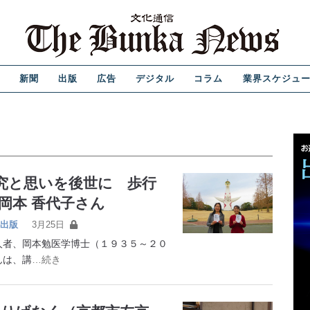
新聞
出版
広告
デジタル
コラム
業界スケジュ
研究と思いを後世に 歩行
岡本 香代子さん
出版
3月25日
者、岡本勉医学博士（１９３５～２０
んは、講
…続き