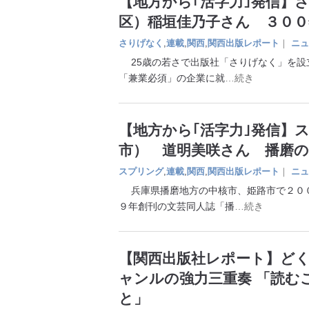
【地方から｢活字力｣発信】
区）稲垣佳乃子さん ３００
さりげなく
,
連載
,
関西
,
関西出版レポート
｜
ニュ
25歳の若さで出版社「さりげなく」を設
「兼業必須」の企業に就
…続き
【地方から｢活字力｣発信】
市） 道明美咲さん 播磨
スプリング
,
連載
,
関西
,
関西出版レポート
｜
ニュ
兵庫県播磨地方の中核市、姫路市で２００
９年創刊の文芸同人誌「播
…続き
【関西出版社レポート】ど
ャンルの強力三重奏 「読む
と」