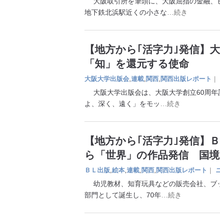
大阪取引所を筆頭に、大阪屈指の金融、ビ
地下鉄北浜駅近くの小さな
…続き
【地方から｢活字力｣発信】
「知」を還元する使命
大阪大学出版会
,
連載
,
関西
,
関西出版レポート
｜
大阪大学出版会は、大阪大学創立60周年
よ、深く、遠く」をモッ
…続き
【地方から｢活字力｣発信】
ら「世界」の作品発信 国境
ＢＬ出版
,
絵本
,
連載
,
関西
,
関西出版レポート
｜
幼児教材、知育玩具などの販売会社、ブッ
部門として誕生し、70年
…続き