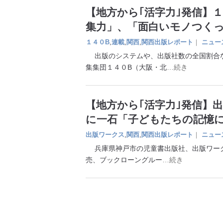
【地方から｢活字力｣発信】
集力」、「面白いモノつく
１４０B
,
連載
,
関西
,
関西出版レポート
｜
ニュー
出版のシステムや、出版社数の全国割合な
集集団１４０B（大阪・北
…続き
【地方から｢活字力｣発信】
に一石「子どもたちの記憶
出版ワークス
,
関西
,
関西出版レポート
｜
ニュー
兵庫県神戸市の児童書出版社、出版ワーク
売、ブックローングルー
…続き