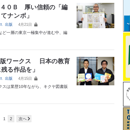
１４０Ｂ 厚い信頼の「編
ってナンボ」
ス
出版
4月21日
ど一層の東京一極集中が進む中、編
出版ワークス 日本の教育
に残る作品を」
ス
出版
4月15日
スは業歴10年ながら、キクヤ図書販
1
2
次へ