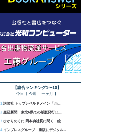
【総合ランキング1〜10】
今日
今週
一ヶ月
講談社 トップレベルドメイン「.m...
産経新聞 東北6県での紙版発行11...
ひかりのくに 岡本功社長に聞く 絵...
インプレスグループ 重版にデジタル...