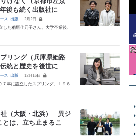
さりげなく（京都市左京
年後も続く出版社に
ース
出版
2月2日
立した稲垣佳乃子さん。大学卒業後、
スプリング（兵庫県姫路
の伝統と歴史を後世に
ース
出版
12月16日
７年に設立したスプリング。１９８
く社（大阪・北浜） 異ジ
ことは、立ち止まるこ