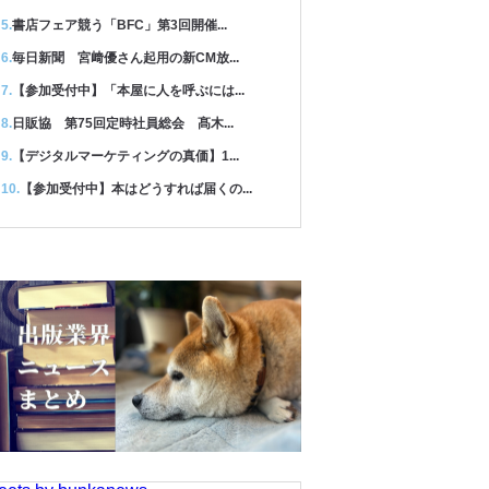
書店フェア競う「BFC」第3回開催...
毎日新聞 宮﨑優さん起用の新CM放...
【参加受付中】「本屋に人を呼ぶには...
日販協 第75回定時社員総会 髙木...
【デジタルマーケティングの真価】1...
【参加受付中】本はどうすれば届くの...