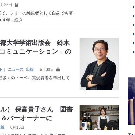
8月25日
て、フリーの編集者として自身でも著
０４年
…続き
京都大学学術出版会 鈴木
術コミュニケーション」の
ト
｜
ニュース
出版
6月30日
多くのノーベル賞受賞者を輩出して
ル） 保富貴子さん 図書
ェ＆バーオーナーに
出版
6月15日