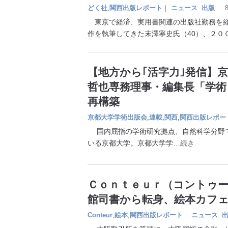
どく社
,
関西出版レポート
｜
ニュース
出版
東京で経済、実用書関連の出版社勤務を経
作を執筆してきた末澤寧史氏（40）、２０
【地方から｢活字力｣発信】
哲也専務理事・編集長「学
再構築
京都大学学術出版会
,
連載
,
関西
,
関西出版レポー
国内屈指の学術研究拠点、自然科学分野で
いる京都大学。京都大学学
…続き
Ｃｏｎｔｅｕｒ（コントゥー
館司書から転身、絵本カフ
Conteur
,
絵本
,
関西出版レポート
｜
ニュース