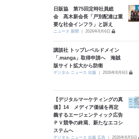
日販協 第75回定時社員総
会 髙木新会長「戸別配達は重
要な社会インフラ」と訴え
ニュース
新聞
｜
2026年8月6日
講談社 トップレベルドメイン
「.manga」取得申請へ 海賊
版サイト拡大から防衛
デジタル
ニュース
出版
｜
2026年8月6日
【デジタルマーケティングの真
価】14 メディア価値を再定
義するエージェンティック広告
ＰＶ競争の終焉、新たなエコシ
ステムへ
デジタル
ニュース
出版
広告
｜
2026年8月5日