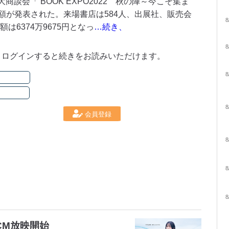
談会「 BOOK EXPO2022 秋の陣～今こそ集ま
額が発表された。来場書店は584人、出展社、販売会
8
は6374万9675円となっ
…続き、
8
。ログインすると続きをお読みいただけます。
8
8
会員登録
8
8
8
CM放映開始