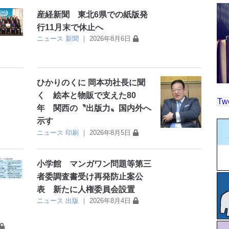
産経新聞 東北6県での紙版発
行11月末で休止へ
ニュース
新聞
｜
2026年8月6日
ひかりのくに 岡本功社長に聞
く 絵本と物販で支えた80
Tw
年 関西の〝出版力〟国内外へ
示す
ニュース
印刷
｜
2026年8月5日
小学館 マンガワン問題等第三
者委調査書受け再発防止案公
表 新たに人権委員会設置
ニュース
出版
｜
2026年8月4日