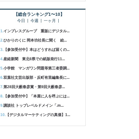
【総合ランキング1〜10】
今日
今週
一ヶ月
インプレスグループ 重版にデジタル...
ひかりのくに 岡本功社長に聞く 絵...
【参加受付中】本はどうすれば届くの...
産経新聞 東北6県での紙版発行11...
小学館 マンガワン問題等第三者委調...
双葉社文芸出版部・反町有里編集長に...
第28回大藪春彦賞・第9回大藪春彦...
【参加受付中】「本屋に人を呼ぶには...
講談社 トップレベルドメイン「.m...
【デジタルマーケティングの真価】1...