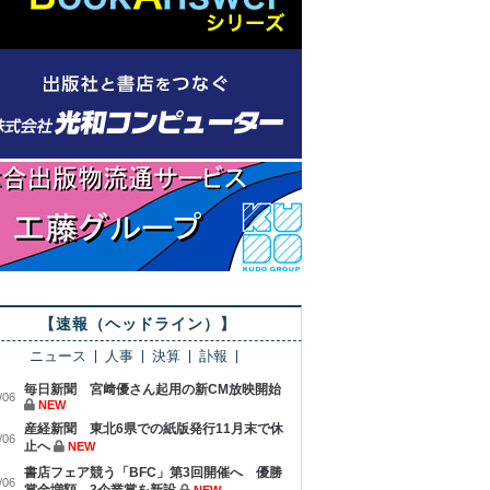
【速報（ヘッドライン）】
ニュース
人事
決算
訃報
毎日新聞 宮﨑優さん起用の新CM放映開始
/06
NEW
産経新聞 東北6県での紙版発行11月末で休
/06
止へ
NEW
書店フェア競う「BFC」第3回開催へ 優勝
/06