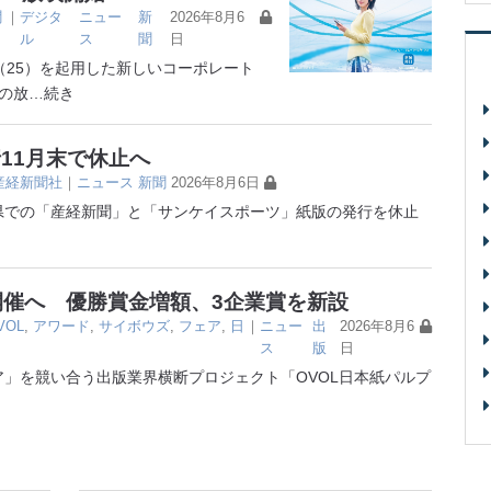
聞
｜
デジタ
ニュー
新
2026年8月6
ル
ス
聞
日
25）を起用した新しいコーポレート
の放
…続き
11月末で休止へ
産経新聞社
｜
ニュース
新聞
2026年8月6日
6県での「産経新聞」と「サンケイスポーツ」紙版の発行を休止
開催へ 優勝賞金増額、3企業賞を新設
VOL
,
アワード
,
サイボウズ
,
フェア
,
日
｜
ニュー
出
2026年8月6
ス
版
日
」を競い合う出版業界横断プロジェクト「OVOL日本紙パルプ