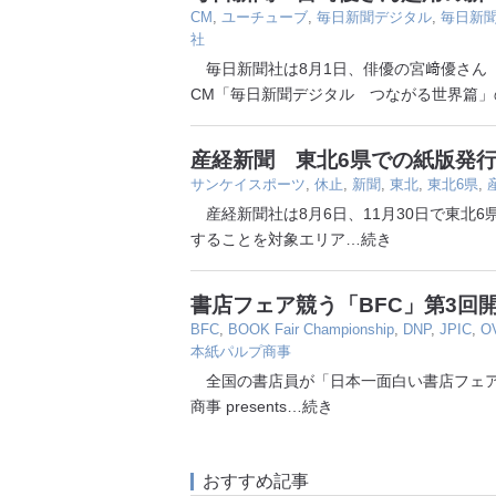
CM
,
ユーチューブ
,
毎日新聞デジタル
,
毎日新
社
毎日新聞社は8月1日、俳優の宮﨑優さん（
CM「毎日新聞デジタル つながる世界篇」
産経新聞 東北6県での紙版発行
サンケイスポーツ
,
休止
,
新聞
,
東北
,
東北6県
,
産経新聞社は8月6日、11月30日で東北
することを対象エリア
…続き
書店フェア競う「BFC」第3回
BFC
,
BOOK Fair Championship
,
DNP
,
JPIC
,
O
本紙パルプ商事
全国の書店員が「日本一面白い書店フェア
商事 presents
…続き
おすすめ記事