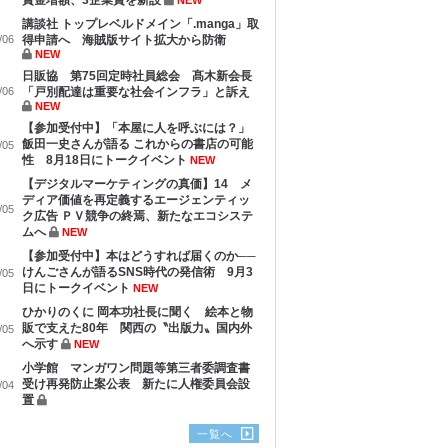
賞金増額、3企業賞を新設
NEW
講談社 トップレベルドメイン「.manga」取
/06
得申請へ 海賊版サイト拡大から防衛
NEW
日販協 第75回定時社員総会 髙木新会長
/06
「戸別配達は重要な社会インフラ」と訴え
NEW
【参加受付中】「本屋に人を呼ぶには？」
飯田一史さんが語る これからの書店の可能
/05
性 8月18日にトークイベント
NEW
【デジタルマーケティングの真価】14 メ
ディア価値を再定義するエージェンティッ
/05
ク広告 ＰＶ競争の終焉、新たなエコシステ
ムへ
NEW
【参加受付中】本はどうすれば届くのか──
けんごさんが語るSNS時代の発信術 9月3
/05
日にトークイベント
NEW
ひかりのくに 岡本功社長に聞く 絵本と物
販で支えた80年 関西の〝出版力〟国内外
/05
へ示す
NEW
小学館 マンガワン問題等第三者委調査書
受け再発防止案公表 新たに人権委員会設
/04
置
一覧へ