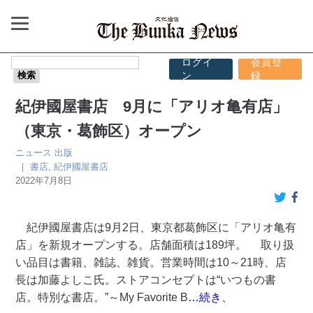
ログイ
会員登
ン
録
紀伊國屋書店 9月に「アリオ亀有店」
（東京・葛飾区）オープン
ニュース
出版
｜
書店
,
紀伊國屋書店
2022年7月8日
紀伊國屋書店は9月2日、東京都葛飾区に「アリオ亀有
店」を新規オープンする。店舗面積は189坪。 取り扱
い品目は書籍、雑誌、雑貨。営業時間は10～21時、店
長は加藤よしこ氏。ストアコンセプトは“いつもの書
店。特別な書店。”～My Favorite B
…続き、