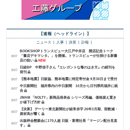
【速報（ヘッドライン）】
ニュース
人事
決算
訃報
BOOKSHOPトランスビュー大江戸中井店 開店記念トーク
「書店デキマシタ。」を開催。トランスビューが仕掛ける新書
8/07
店の狙い
NEW
日経BP 中野信子さん『エレガントな毒のはき方』の続刊を
8/07
発刊
【熊本地震】日販協、熊本地震に特定寄付金 9月30日まで受付
8/07
中日新聞社 福井県内の中日新聞 10月から日刊県民福井に統
8/07
合
JMAM 「NOLTY」新商品発表会 シリーズ再編、価格据え置き
8/07
か値下げ方針
【決算】 デーリー東北新聞社が経常赤字 26年3月期、部数減・
8/07
資材高が響く
出版梓会懇親会に170人超 日販・富樫社長「マージン配分見直
8/07
す」