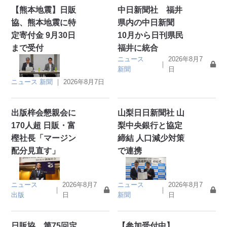
【熊本地震】日販
中日新聞社 福井
協、熊本地震に特
県内の中日新聞
定寄付金 9月30日
10月から日刊県民
まで受付
福井に統合
ニュース
2026年8月7
｜
新聞
日
ニュース
新聞
｜
2026年8月7日
出版梓会懇親会に
山梨日日新聞社 山
170人超 日販・富
梨中央銀行と協定
樫社長「マージン
締結 人口減少対策
配分見直す」
で連携
ニュース
2026年8月7
ニュース
2026年8月7
｜
｜
出版
日
新聞
日
日販協 第75回定
【参加受付中】