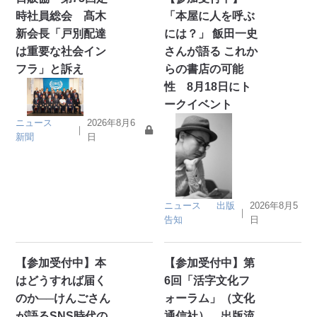
時社員総会 髙木
「本屋に人を呼ぶ
新会長「戸別配達
には？」 飯田一史
は重要な社会イン
さんが語る これか
フラ」と訴え
らの書店の可能
性 8月18日にト
ークイベント
ニュース
2026年8月6
｜
新聞
日
ニュース
出版
2026年8月5
｜
告知
日
【参加受付中】本
【参加受付中】第
はどうすれば届く
6回「活字文化フ
のか──けんごさん
ォーラム」（文化
が語るSNS時代の
通信社） 出版流