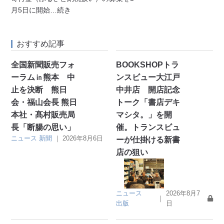
月5日に開始
…続き
おすすめ記事
全国新聞販売フォ
BOOKSHOPトラ
ーラム㏌熊本 中
ンスビュー大江戸
止を決断 熊日
中井店 開店記念
会・福山会長 熊日
トーク「書店デキ
本社・髙村販売局
マシタ。」を開
長「断腸の思い」
催。トランスビュ
ニュース
新聞
｜
2026年8月6日
ーが仕掛ける新書
店の狙い
ニュース
2026年8月7
｜
出版
日