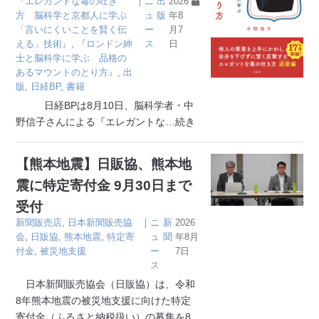
『エレガントな毒の吐き
｜
ニ
出
2026
方 脳科学と京都人に学ぶ
ュ
版
年8
「言いにくいことを賢く伝
ー
月7
える」技術』
,
『ロンドン紳
ス
日
士と脳科学に学ぶ 品格の
あるマウントのとり方』
,
出
版
,
日経BP
,
書籍
日経BPは8月10日、脳科学者・中
野信子さんによる『エレガントな
…続き
【熊本地震】日販協、熊本地
震に特定寄付金 9月30日まで
受付
新聞販売店
,
日本新聞販売協
｜
ニ
新
2026
会
,
日販協
,
熊本地震
,
特定寄
ュ
聞
年8月
付金
,
被災地支援
ー
7日
ス
日本新聞販売協会（日販協）は、令和
8年熊本地震の被災地支援に向けた特定
寄付金（ふるさと納税扱い）の募集を8