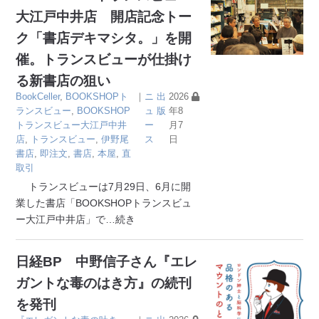
大江戸中井店 開店記念トー
ク「書店デキマシタ。」を開
催。トランスビューが仕掛け
る新書店の狙い
BookCeller
,
BOOKSHOPト
｜
ニ
出
2026
ランスビュー
,
BOOKSHOP
ュ
版
年8
トランスビュー大江戸中井
ー
月7
店
,
トランスビュー
,
伊野尾
ス
日
書店
,
即注文
,
書店
,
本屋
,
直
取引
トランスビューは7月29日、6月に開
業した書店「BOOKSHOPトランスビュ
ー大江戸中井店」で
…続き
日経BP 中野信子さん『エレ
ガントな毒のはき方』の続刊
を発刊