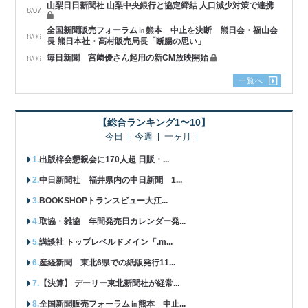
山梨日日新聞社 山梨中央銀行と協定締結 人口減少対策で連携
8/07
全国新聞販売フォーラム㏌熊本 中止を決断 熊日会・福山会
8/06
長 熊日本社・髙村販売局長「断腸の思い」
毎日新聞 宮﨑優さん起用の新CM放映開始
8/06
一覧へ
【総合ランキング1〜10】
今日
今週
一ヶ月
出版梓会懇親会に170人超 日販・...
中日新聞社 福井県内の中日新聞 1...
BOOKSHOPトランスビュー大江...
取協・雑協 年間発売日カレンダー発...
講談社 トップレベルドメイン「.m...
産経新聞 東北6県での紙版発行11...
【決算】 デーリー東北新聞社が経常...
全国新聞販売フォーラム㏌熊本 中止...