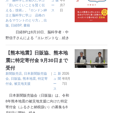
方 脳科学と京都人に学ぶ
ュ
版
年8
「言いにくいことを賢く伝
ー
月7
える」技術』
,
『ロンドン紳
ス
日
士と脳科学に学ぶ 品格の
あるマウントのとり方』
,
出
版
,
日経BP
,
書籍
日経BPは8月10日、脳科学者・中
野信子さんによる『エレガントな
…続き
【熊本地震】日販協、熊本地
震に特定寄付金 9月30日まで
受付
新聞販売店
,
日本新聞販売協
｜
ニ
新
2026
会
,
日販協
,
熊本地震
,
特定寄
ュ
聞
年8月
付金
,
被災地支援
ー
7日
ス
日本新聞販売協会（日販協）は、令和
8年熊本地震の被災地支援に向けた特定
寄付金（ふるさと納税扱い）の募集を8
月5日に開始
…続き