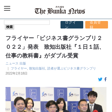
ログイ
会員登
ン
録
フライヤー「ビジネス書グランプリ２
０２２」発表 致知出版社『１日１話、
仕事の教科書』がダブル受賞
ニュース
出版
｜
フライヤー
,
致知出版社
,
読者が選ぶビジネス書グランプリ
2022年2月18日