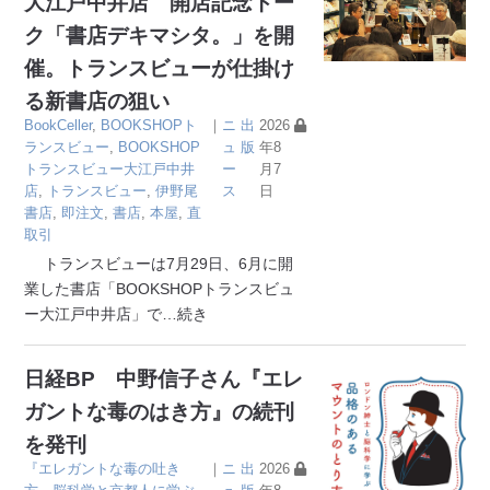
大江戸中井店 開店記念トー
ク「書店デキマシタ。」を開
催。トランスビューが仕掛け
る新書店の狙い
BookCeller
,
BOOKSHOPト
｜
ニ
出
2026
ランスビュー
,
BOOKSHOP
ュ
版
年8
トランスビュー大江戸中井
ー
月7
店
,
トランスビュー
,
伊野尾
ス
日
書店
,
即注文
,
書店
,
本屋
,
直
取引
トランスビューは7月29日、6月に開
業した書店「BOOKSHOPトランスビュ
ー大江戸中井店」で
…続き
日経BP 中野信子さん『エレ
ガントな毒のはき方』の続刊
を発刊
『エレガントな毒の吐き
｜
ニ
出
2026