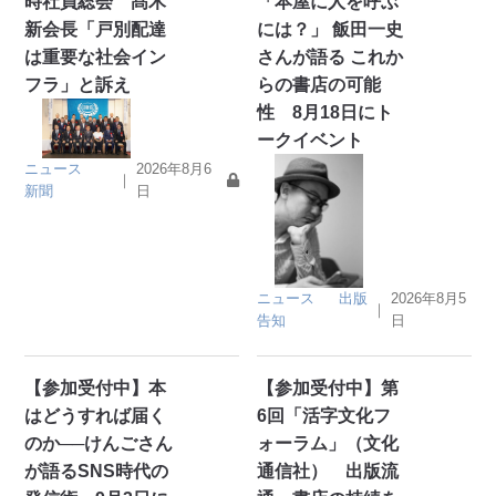
時社員総会 髙木
「本屋に人を呼ぶ
新会長「戸別配達
には？」 飯田一史
は重要な社会イン
さんが語る これか
フラ」と訴え
らの書店の可能
性 8月18日にト
ークイベント
ニュース
2026年8月6
｜
新聞
日
ニュース
出版
2026年8月5
｜
告知
日
【参加受付中】本
【参加受付中】第
はどうすれば届く
6回「活字文化フ
のか──けんごさん
ォーラム」（文化
が語るSNS時代の
通信社） 出版流