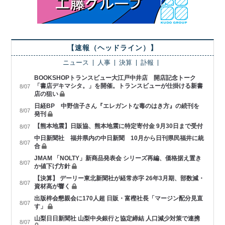
【速報（ヘッドライン）】
ニュース
人事
決算
訃報
BOOKSHOPトランスビュー大江戸中井店 開店記念トーク
「書店デキマシタ。」を開催。トランスビューが仕掛ける新書
8/07
店の狙い
日経BP 中野信子さん『エレガントな毒のはき方』の続刊を
8/07
発刊
【熊本地震】日販協、熊本地震に特定寄付金 9月30日まで受付
8/07
中日新聞社 福井県内の中日新聞 10月から日刊県民福井に統
8/07
合
JMAM 「NOLTY」新商品発表会 シリーズ再編、価格据え置き
8/07
か値下げ方針
【決算】 デーリー東北新聞社が経常赤字 26年3月期、部数減・
8/07
資材高が響く
出版梓会懇親会に170人超 日販・富樫社長「マージン配分見直
8/07
す」
山梨日日新聞社 山梨中央銀行と協定締結 人口減少対策で連携
8/07