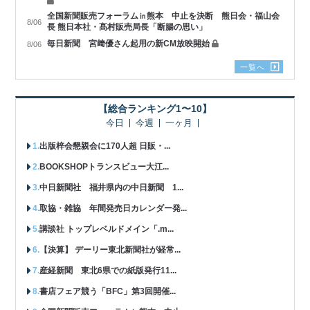
全国新聞販売フォーラム㏌熊本 中止を決断 熊日会・福山会
8/06
長 熊日本社・髙村販売局長「断腸の思い」
毎日新聞 宮﨑優さん起用の新CM放映開始
8/06
一覧へ
【総合ランキング1〜10】
今日
今週
一ヶ月
出版梓会懇親会に170人超 日販・...
BOOKSHOPトランスビュー大江...
中日新聞社 福井県内の中日新聞 1...
取協・雑協 年間発売日カレンダー発...
講談社 トップレベルドメイン「.m...
【決算】 デーリー東北新聞社が経常...
産経新聞 東北6県での紙版発行11...
書店フェア競う「BFC」第3回開催...