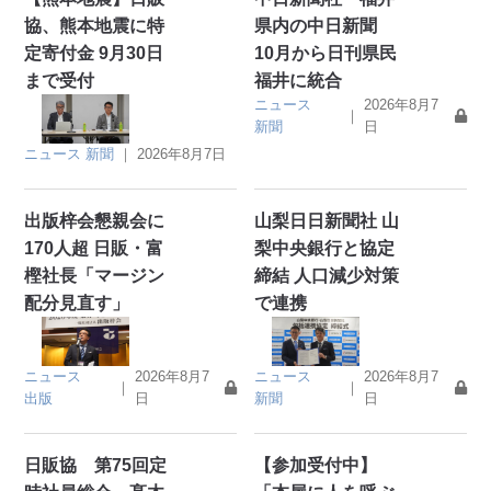
協、熊本地震に特
県内の中日新聞
定寄付金 9月30日
10月から日刊県民
まで受付
福井に統合
ニュース
2026年8月7
｜
新聞
日
ニュース
新聞
｜
2026年8月7日
出版梓会懇親会に
山梨日日新聞社 山
170人超 日販・富
梨中央銀行と協定
樫社長「マージン
締結 人口減少対策
配分見直す」
で連携
ニュース
2026年8月7
ニュース
2026年8月7
｜
｜
出版
日
新聞
日
日販協 第75回定
【参加受付中】