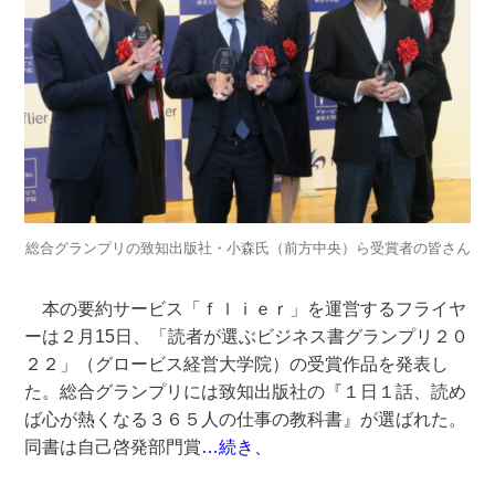
総合グランプリの致知出版社・小森氏（前方中央）ら受賞者の皆さん
本の要約サービス「ｆｌｉｅｒ」を運営するフライヤ
ーは２月15日、「読者が選ぶビジネス書グランプリ２０
２２」（グロービス経営大学院）の受賞作品を発表し
た。総合グランプリには致知出版社の『１日１話、読め
ば心が熱くなる３６５人の仕事の教科書』が選ばれた。
同書は自己啓発部門賞
…続き、