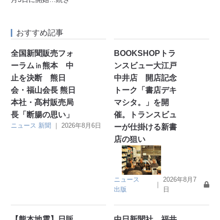
おすすめ記事
全国新聞販売フォ
BOOKSHOPトラ
ーラム㏌熊本 中
ンスビュー大江戸
止を決断 熊日
中井店 開店記念
会・福山会長 熊日
トーク「書店デキ
本社・髙村販売局
マシタ。」を開
長「断腸の思い」
催。トランスビュ
ニュース
新聞
｜
2026年8月6日
ーが仕掛ける新書
店の狙い
ニュース
2026年8月7
｜
出版
日
【熊本地震】日販
中日新聞社 福井