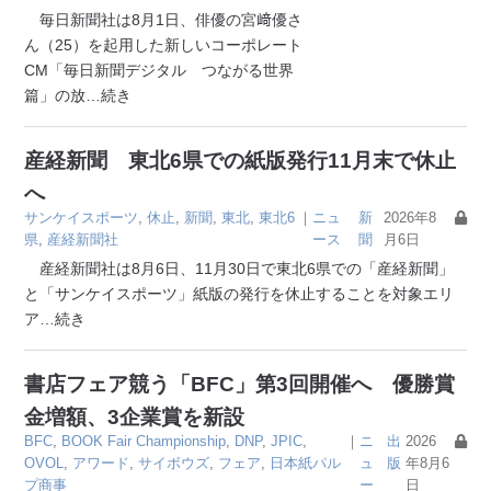
毎日新聞社は8月1日、俳優の宮﨑優さ
ん（25）を起用した新しいコーポレート
CM「毎日新聞デジタル つながる世界
篇」の放
…続き
産経新聞 東北6県での紙版発行11月末で休止
へ
サンケイスポーツ
,
休止
,
新聞
,
東北
,
東北6
｜
ニュ
新
2026年8
県
,
産経新聞社
ース
聞
月6日
産経新聞社は8月6日、11月30日で東北6県での「産経新聞」
と「サンケイスポーツ」紙版の発行を休止することを対象エリ
ア
…続き
書店フェア競う「BFC」第3回開催へ 優勝賞
金増額、3企業賞を新設
BFC
,
BOOK Fair Championship
,
DNP
,
JPIC
,
｜
ニ
出
2026
OVOL
,
アワード
,
サイボウズ
,
フェア
,
日本紙パル
ュ
版
年8月6
プ商事
ー
日