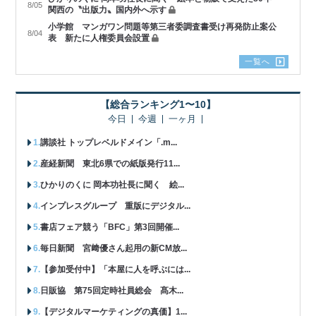
8/05
関西の〝出版力〟国内外へ示す
小学館 マンガワン問題等第三者委調査書受け再発防止案公
8/04
表 新たに人権委員会設置
一覧へ
【総合ランキング1〜10】
今日
今週
一ヶ月
講談社 トップレベルドメイン「.m...
産経新聞 東北6県での紙版発行11...
ひかりのくに 岡本功社長に聞く 絵...
インプレスグループ 重版にデジタル...
書店フェア競う「BFC」第3回開催...
毎日新聞 宮﨑優さん起用の新CM放...
【参加受付中】「本屋に人を呼ぶには...
日販協 第75回定時社員総会 髙木...
【デジタルマーケティングの真価】1...