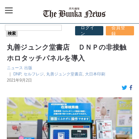
ログイ
会員登
ン
録
丸善ジュンク堂書店 ＤＮＰの非接触
ホロタッチパネルを導入
ニュース
出版
｜
DNP
,
セルフレジ
,
丸善ジュンク堂書店
,
大日本印刷
2021年9月2日