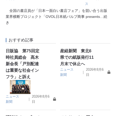
ス
全国の書店員が「日本一面白い書店フェア」を競い合う出版
業界横断プロジェクト「OVOL日本紙パルプ商事 presents
…続
き
おすすめ記事
日販協 第75回定
産経新聞 東北6
時社員総会 髙木
県での紙版発行11
新会長「戸別配達
月末で休止へ
ニュース
2026年8月6
は重要な社会イン
｜
新聞
日
フラ」と訴え
ニュース
2026年8月6
｜
新聞
日