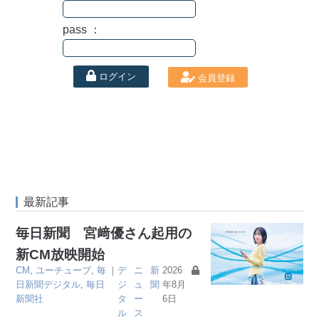
pass ：
ログイン
会員登録
最新記事
毎日新聞 宮﨑優さん起用の
新CM放映開始
CM
,
ユーチューブ
,
毎
｜
デ
ニ
新
2026
日新聞デジタル
,
毎日
ジ
ュ
聞
年8月
新聞社
タ
ー
6日
ル
ス