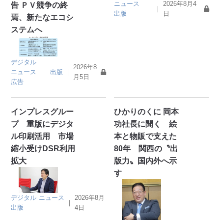
ニュース
2026年8月4
告 ＰＶ競争の終
｜
出版
日
焉、新たなエコシ
ステムへ
デジタル
2026年8
ニュース
出版
｜
月5日
広告
インプレスグルー
ひかりのくに 岡本
プ 重版にデジタ
功社長に聞く 絵
ル印刷活用 市場
本と物販で支えた
縮小受けDSR利用
80年 関西の〝出
拡大
版力〟国内外へ示
す
デジタル
ニュース
2026年8月
｜
出版
4日