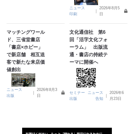
ニュース
2026年8月5
｜
印刷
日
マッチングワール
文化通信社 第6
ド、三省堂書店
回「活字文化フォ
「書店×ホビー」
ーラム」 出版流
で新店舗 相互送
通・書店の持続テ
客で新たな来店価
ーマに開催へ
値創出
ニュース
2026年8月3
セミナー
ニュース
2026年6
｜
｜
出版
日
出版
告知
月23日