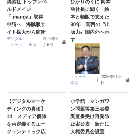
講談社 トップレベ
ひかりのくに 岡本
ルドメイン
功社長に聞く 絵
「.manga」取得
本と物販で支えた
申請へ 海賊版サ
80年 関西の〝出
イト拡大から防衛
版力〟国内外へ示
デジタル
2026年8
す
｜
ニュース
出版
月6日
ニュース
2026年8月5
｜
印刷
日
【デジタルマーケ
小学館 マンガワ
ティングの真価】
ン問題等第三者委
14 メディア価値
調査書受け再発防
を再定義するエー
止案公表 新たに
ジェンティック広
人権委員会設置