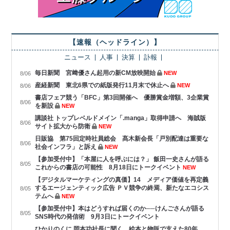
【速報（ヘッドライン）】
ニュース
人事
決算
訃報
毎日新聞 宮﨑優さん起用の新CM放映開始
NEW
8/06
産経新聞 東北6県での紙版発行11月末で休止へ
NEW
8/06
書店フェア競う「BFC」第3回開催へ 優勝賞金増額、3企業賞
8/06
を新設
NEW
講談社 トップレベルドメイン「.manga」取得申請へ 海賊版
8/06
サイト拡大から防衛
NEW
日販協 第75回定時社員総会 髙木新会長「戸別配達は重要な
8/06
社会インフラ」と訴え
NEW
【参加受付中】「本屋に人を呼ぶには？」 飯田一史さんが語る
8/05
これからの書店の可能性 8月18日にトークイベント
NEW
【デジタルマーケティングの真価】14 メディア価値を再定義
するエージェンティック広告 ＰＶ競争の終焉、新たなエコシス
8/05
テムへ
NEW
【参加受付中】本はどうすれば届くのか──けんごさんが語る
8/05
SNS時代の発信術 9月3日にトークイベント
ひかりのくに 岡本功社長に聞く 絵本と物販で支えた80年