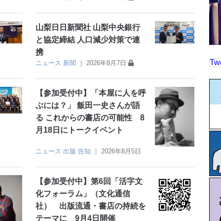
山梨日日新聞社 山梨中央銀行
と協定締結 人口減少対策で連
携
Tw
ニュース
新聞
｜
2026年8月7日
【参加受付中】「本屋に人を呼
ぶには？」 飯田一史さんが語
る これからの書店の可能性 8
月18日にトークイベント
ニュース
出版
告知
｜
2026年8月5日
【参加受付中】第6回「活字文
化フォーラム」（文化通信
社） 出版流通・書店の持続を
テーマに 9月4日開催