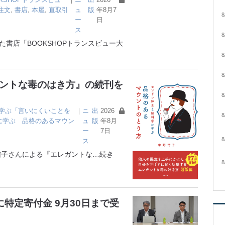
注文
,
書店
,
本屋
,
直取引
ュ
版
年8月7
8
ー
日
ス
8
書店「BOOKSHOPトランスビュー大
8
8
ガントな毒のはき方』の続刊を
8
学ぶ「言いにくいことを
｜
ニ
出
2026
8
に学ぶ 品格のあるマウン
ュ
版
年8月
ー
7日
8
ス
子さんによる『エレガントな
…続き
8
特定寄付金 9月30日まで受