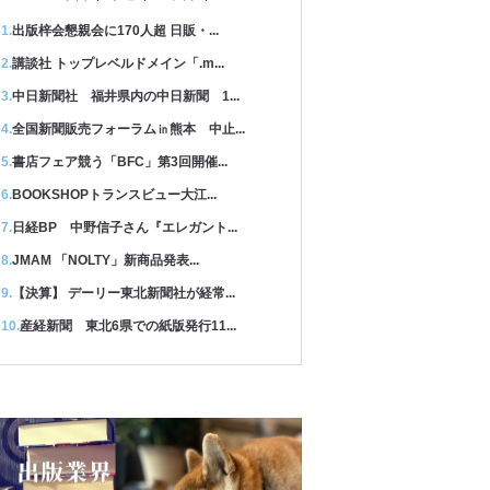
出版梓会懇親会に170人超 日販・...
講談社 トップレベルドメイン「.m...
中日新聞社 福井県内の中日新聞 1...
全国新聞販売フォーラム㏌熊本 中止...
書店フェア競う「BFC」第3回開催...
BOOKSHOPトランスビュー大江...
日経BP 中野信子さん『エレガント...
JMAM 「NOLTY」新商品発表...
【決算】 デーリー東北新聞社が経常...
産経新聞 東北6県での紙版発行11...