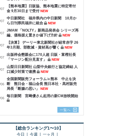
【熊本地震】日販協、熊本地震に特定寄付
/07
金 9月30日まで受付
NEW
中日新聞社 福井県内の中日新聞 10月か
/07
ら日刊県民福井に統合
NEW
JMAM 「NOLTY」新商品発表会 シリーズ再
/07
編、価格据え置きか値下げ方針
NEW
【決算】 デーリー東北新聞社が経常赤字 26
/07
年3月期、部数減・資材高が響く
NEW
出版梓会懇親会に170人超 日販・富樫社長
/07
「マージン配分見直す」
NEW
山梨日日新聞社 山梨中央銀行と協定締結 人
/07
口減少対策で連携
NEW
全国新聞販売フォーラム㏌熊本 中止を決
断 熊日会・福山会長 熊日本社・髙村販売
/06
局長「断腸の思い」
NEW
毎日新聞 宮﨑優さん起用の新CM放映開始
/06
一覧へ
【総合ランキング1〜10】
今日
今週
一ヶ月