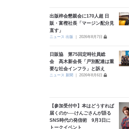
出版梓会懇親会に170人超 日
販・富樫社長「マージン配分見
直す」
ニュース
出版
｜
2026年8月7日
日販協 第75回定時社員総
会 髙木新会長「戸別配達は重
要な社会インフラ」と訴え
ニュース
新聞
｜
2026年8月6日
【参加受付中】本はどうすれば
届くのか──けんごさんが語る
SNS時代の発信術 9月3日に
トークイベント