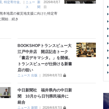
震
,
特定寄付金
,
｜
ニュー
新
2026年8月7
ス
聞
日
熊本地震の被災地支援に向けた特定寄
に開始
…続き
BOOKSHOPトランスビュー大
江戸中井店 開店記念トーク
「書店デキマシタ。」を開催。
トランスビューが仕掛ける新書
店の狙い
ニュース
出版
｜
2026年8月7日
中日新聞社 福井県内の中日新
聞 10月から日刊県民福井に
統合
ニュース
新聞
｜
2026年8月7日