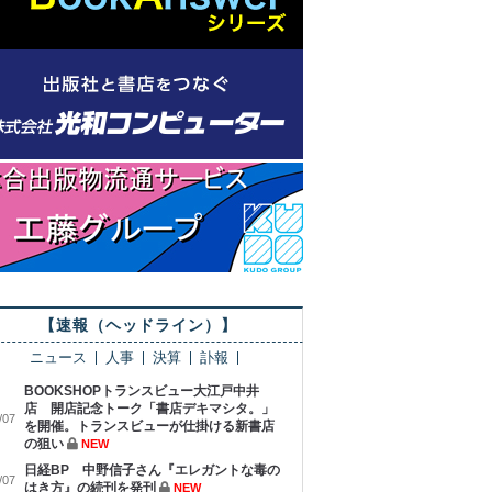
【速報（ヘッドライン）】
ニュース
人事
決算
訃報
BOOKSHOPトランスビュー大江戸中井
店 開店記念トーク「書店デキマシタ。」
/07
を開催。トランスビューが仕掛ける新書店
の狙い
NEW
日経BP 中野信子さん『エレガントな毒の
/07
はき方』の続刊を発刊
NEW