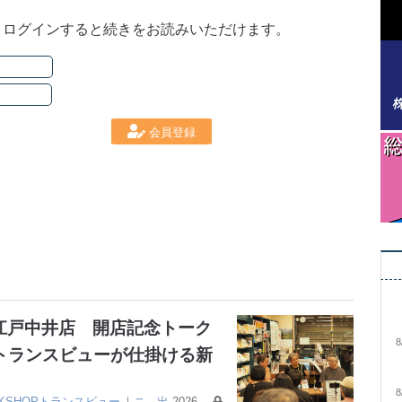
。ログインすると続きをお読みいただけます。
会員登録
大江戸中井店 開店記念トーク
8
トランスビューが仕掛ける新
8
OKSHOPトランスビュー
｜
ニ
出
2026