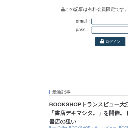
この記事は有料会員限定です
email：
pass ：
ログイン
最新記事
BOOKSHOPトランスビュー
「書店デキマシタ。」を開催。
書店の狙い
BookCeller
,
BOOKSHOPトランスビュー
,
BO