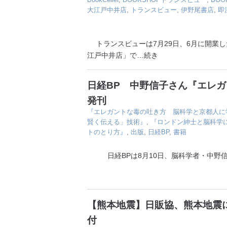
大江戸中井店
,
トランスビュー
,
伊野尾書店
,
即
トランスビューは7月29日、6月に開業した
江戸中井店」で
…続き
日経BP 中野信子さん『エレ
発刊
『エレガントな毒の吐き方 脳科学と京都人に
賢く伝える」技術』
,
『ロンドン紳士と脳科学
トのとり方』
,
出版
,
日経BP
,
書籍
日経BPは8月10日、脳科学者・中野信
【熊本地震】日販協、熊本地震に
付