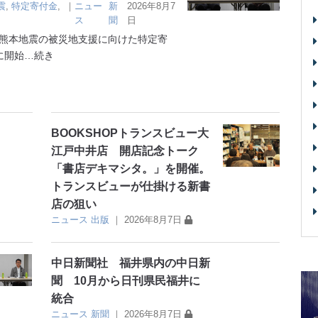
震
,
特定寄付金
,
｜
ニュー
新
2026年8月7
ス
聞
日
熊本地震の被災地支援に向けた特定寄
に開始
…続き
BOOKSHOPトランスビュー大
江戸中井店 開店記念トーク
「書店デキマシタ。」を開催。
トランスビューが仕掛ける新書
店の狙い
ニュース
出版
｜
2026年8月7日
中日新聞社 福井県内の中日新
聞 10月から日刊県民福井に
統合
ニュース
新聞
｜
2026年8月7日