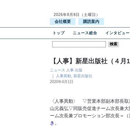
2026年8月8日（土曜日）
会社概要
購読案内
トップ
ニュース総合
インタビュー
【人事】新星出版社（４月
ニュース
人事
出版
｜
人事異動
,
新星出版社
2020年4月1日
〈人事異動〉 ▽営業本部副本部長取
山元義弘▽同販売促進チーム次長兼大
ーム次長兼プロモーション部次長＝（
き、