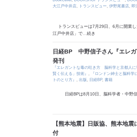
大江戸中井店
,
トランスビュー
,
伊野尾書店
,
即
トランスビューは7月29日、6月に開業した
江戸中井店」で
…続き
日経BP 中野信子さん『エレ
発刊
『エレガントな毒の吐き方 脳科学と京都人に
賢く伝える」技術』
,
『ロンドン紳士と脳科学
トのとり方』
,
出版
,
日経BP
,
書籍
日経BPは8月10日、脳科学者・中野信
【熊本地震】日販協、熊本地震に
付