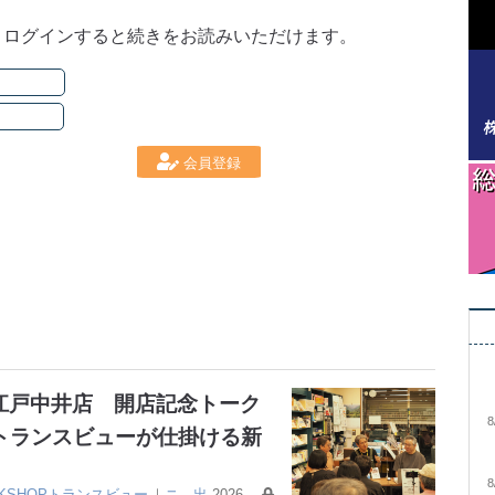
。ログインすると続きをお読みいただけます。
会員登録
大江戸中井店 開店記念トーク
8
トランスビューが仕掛ける新
8
OKSHOPトランスビュー
｜
ニ
出
2026