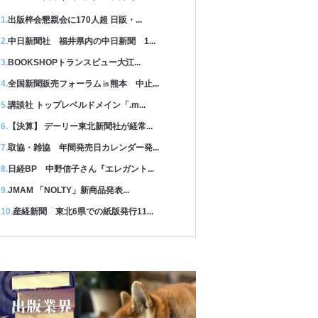
出版梓会懇親会に170人超 日販・...
中日新聞社 福井県内の中日新聞 1...
BOOKSHOPトランスビュー大江...
全国新聞販売フォーラム㏌熊本 中止...
講談社 トップレベルドメイン「.m...
【決算】 デーリー東北新聞社が経常...
取協・雑協 年間発売日カレンダー発...
日経BP 中野信子さん『エレガント...
JMAM 「NOLTY」新商品発表...
産経新聞 東北6県での紙版発行11...