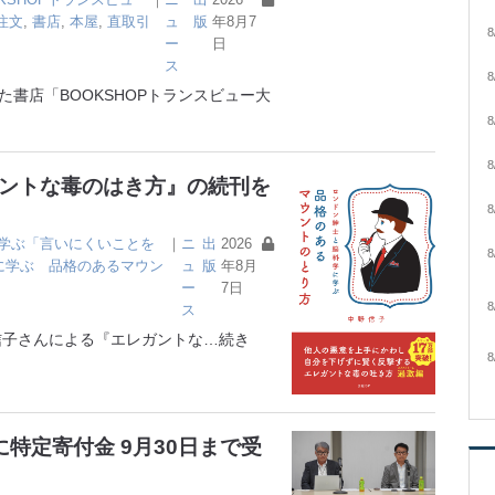
注文
,
書店
,
本屋
,
直取引
ュ
版
年8月7
8
ー
日
ス
8
書店「BOOKSHOPトランスビュー大
8
8
ガントな毒のはき方』の続刊を
8
学ぶ「言いにくいことを
｜
ニ
出
2026
8
に学ぶ 品格のあるマウン
ュ
版
年8月
ー
7日
8
ス
子さんによる『エレガントな
…続き
8
特定寄付金 9月30日まで受