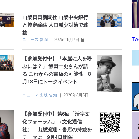
山梨日日新聞社 山梨中央銀行
と協定締結 人口減少対策で連
携
Tw
ニュース
新聞
｜
2026年8月7日
【参加受付中】「本屋に人を呼
ぶには？」 飯田一史さんが語
る これからの書店の可能性 8
月18日にトークイベント
ニュース
出版
告知
｜
2026年8月5日
【参加受付中】第6回「活字文
化フォーラム」（文化通信
社） 出版流通・書店の持続を
テーマに 9月4日開催