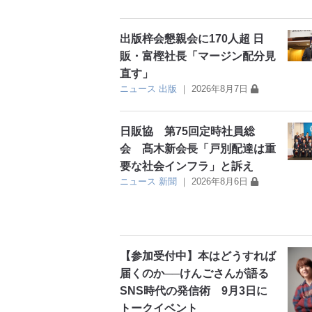
出版梓会懇親会に170人超 日
販・富樫社長「マージン配分見
直す」
ニュース
出版
｜
2026年8月7日
日販協 第75回定時社員総
会 髙木新会長「戸別配達は重
要な社会インフラ」と訴え
ニュース
新聞
｜
2026年8月6日
【参加受付中】本はどうすれば
届くのか──けんごさんが語る
SNS時代の発信術 9月3日に
トークイベント