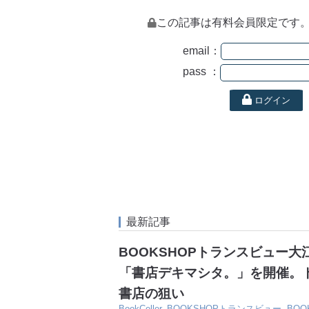
この記事は有料会員限定です
email：
pass ：
ログイン
最新記事
BOOKSHOPトランスビュー
「書店デキマシタ。」を開催。
書店の狙い
BookCeller
,
BOOKSHOPトランスビュー
,
BO