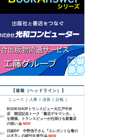
【速報（ヘッドライン）】
ニュース
人事
決算
訃報
BOOKSHOPトランスビュー大江戸中井
店 開店記念トーク「書店デキマシタ。」
/07
を開催。トランスビューが仕掛ける新書店
の狙い
NEW
日経BP 中野信子さん『エレガントな毒の
/07
はき方』の続刊を発刊
NEW