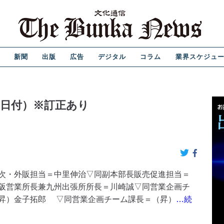
新聞
出版
広告
デジタル
コラム
業界スケジュ
1日付）※訂正あり
次・外販担当＝中里伸治▽同副本部長販売促進担当＝
阪営業所長兼九州出張所所長＝川崎誠▽同営業企画チ
昇）金子拓郎 ▽同営業企画チーム課長＝（昇）
…続