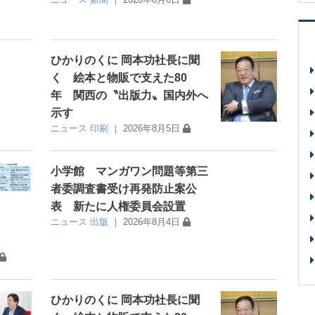
ひかりのくに 岡本功社長に聞
く 絵本と物販で支えた80
年 関西の〝出版力〟国内外へ
示す
ニュース
印刷
｜
2026年8月5日
小学館 マンガワン問題等第三
者委調査書受け再発防止案公
表 新たに人権委員会設置
ニュース
出版
｜
2026年8月4日
ひかりのくに 岡本功社長に聞