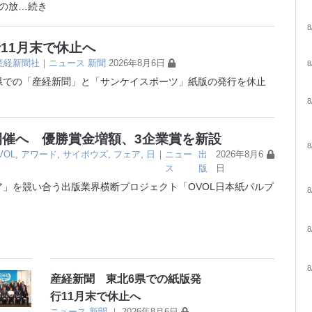
の放
…続き
8
11月末で休止へ
産経新聞社
｜
ニュース
新聞
2026年8月6日
8
6県での「産経新聞」と「サンケイスポーツ」紙版の発行を休止
8
開催へ 優勝賞金増額、3企業賞を新設
8
VOL
,
アワード
,
サイボウズ
,
フェア
,
日
｜
ニュー
出
2026年8月6
ス
版
日
」を競い合う出版業界横断プロジェクト「OVOL日本紙パルプ
8
8
8
産経新聞 東北6県での紙版発
行11月末で休止へ
ニュース
新聞
｜
2026年8月6日