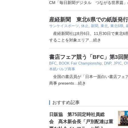
CM「毎日新聞デジタル つながる世界篇」
産経新聞 東北6県での紙版発行
サンケイスポーツ
,
休止
,
新聞
,
東北
,
東北6県
,
産経新聞社は8月6日、11月30日で東北
することを対象エリア
…続き
書店フェア競う「BFC」第3回
BFC
,
BOOK Fair Championship
,
DNP
,
JPIC
,
O
本紙パルプ商事
全国の書店員が「日本一面白い書店フェア
商事 presents
…続き
おすすめ記事
日販協 第75回定時社員総
会 髙木新会長「戸別配達は重