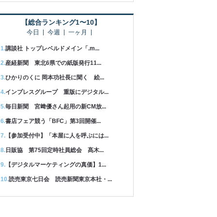
【総合ランキング1〜10】
今日
今週
一ヶ月
講談社 トップレベルドメイン「.m...
産経新聞 東北6県での紙版発行11...
ひかりのくに 岡本功社長に聞く 絵...
インプレスグループ 重版にデジタル...
毎日新聞 宮﨑優さん起用の新CM放...
書店フェア競う「BFC」第3回開催...
【参加受付中】「本屋に人を呼ぶには...
日販協 第75回定時社員総会 髙木...
【デジタルマーケティングの真価】1...
読売東京七日会 読売新聞東京本社・...