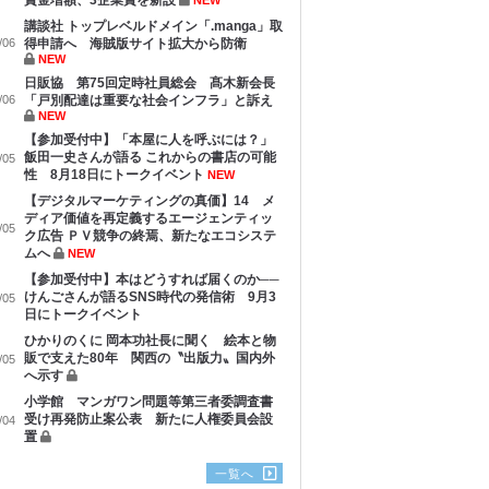
賞金増額、3企業賞を新設
NEW
講談社 トップレベルドメイン「.manga」取
/06
得申請へ 海賊版サイト拡大から防衛
NEW
日販協 第75回定時社員総会 髙木新会長
/06
「戸別配達は重要な社会インフラ」と訴え
NEW
【参加受付中】「本屋に人を呼ぶには？」
飯田一史さんが語る これからの書店の可能
/05
性 8月18日にトークイベント
NEW
【デジタルマーケティングの真価】14 メ
ディア価値を再定義するエージェンティッ
/05
ク広告 ＰＶ競争の終焉、新たなエコシステ
ムへ
NEW
【参加受付中】本はどうすれば届くのか──
けんごさんが語るSNS時代の発信術 9月3
/05
日にトークイベント
ひかりのくに 岡本功社長に聞く 絵本と物
販で支えた80年 関西の〝出版力〟国内外
/05
へ示す
小学館 マンガワン問題等第三者委調査書
受け再発防止案公表 新たに人権委員会設
/04
置
一覧へ