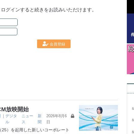
。ログインすると続きをお読みいただけます。
会員登録
CM放映開始
8
聞
｜
デジタ
ニュー
新
2026年8月6
8
ル
ス
聞
日
25）を起用した新しいコーポレート
8