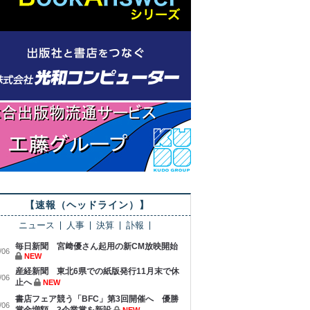
【速報（ヘッドライン）】
ニュース
人事
決算
訃報
毎日新聞 宮﨑優さん起用の新CM放映開始
/06
NEW
産経新聞 東北6県での紙版発行11月末で休
/06
止へ
NEW
書店フェア競う「BFC」第3回開催へ 優勝
/06