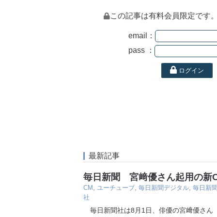
この記事は有料会員限定です
email：
pass ：
ログイン
最新記事
毎日新聞 宮﨑優さん起用の新
CM
,
ユーチューブ
,
毎日新聞デジタル
,
毎日新
社
毎日新聞社は8月1日、俳優の宮﨑優さん（