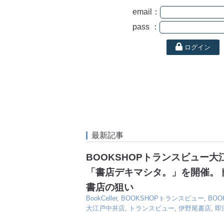
email：
pass ：
ログイン
最新記事
BOOKSHOPトランスビュー
「書店デキマシタ。」を開催。
書店の狙い
BookCeller
,
BOOKSHOPトランスビュー
,
BO
大江戸中井店
,
トランスビュー
,
伊野尾書店
,
即