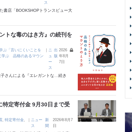
ス
書店「BOOKSHOPトランスビュー大
ガントな毒のはき方』の続刊を
学ぶ「言いにくいことを
｜
ニ
出
2026
に学ぶ 品格のあるマウン
ュ
版
年8月
ー
7日
ス
子さんによる『エレガントな
…続き
特定寄付金 9月30日まで受
震
,
特定寄付金
,
｜
ニュー
新
2026年8月7
ス
聞
日