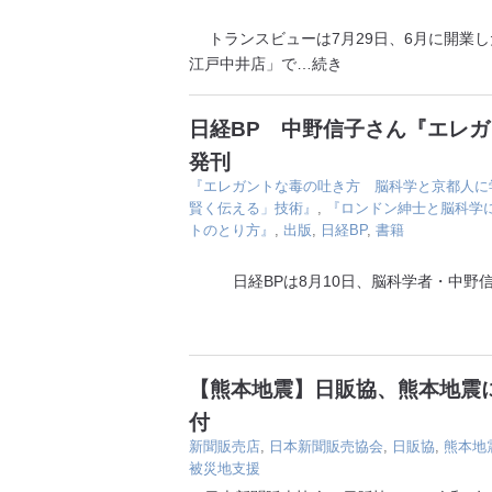
トランスビューは7月29日、6月に開業した
江戸中井店」で
…続き
日経BP 中野信子さん『エレ
発刊
『エレガントな毒の吐き方 脳科学と京都人に
賢く伝える」技術』
,
『ロンドン紳士と脳科学
トのとり方』
,
出版
,
日経BP
,
書籍
日経BPは8月10日、脳科学者・中野信
【熊本地震】日販協、熊本地震に
付
新聞販売店
,
日本新聞販売協会
,
日販協
,
熊本地
被災地支援