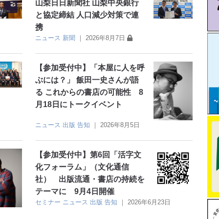
山梨日日新聞社 山梨中央銀行
と協定締結 人口減少対策で連
携
ニュース
新聞
｜
2026年8月7日
【参加受付中】「本屋に人を呼
ぶには？」 飯田一史さんが語
る これからの書店の可能性 8
月18日にトークイベント
ニュース
出版
告知
｜
2026年8月5日
【参加受付中】第6回「活字文
化フォーラム」（文化通信
社） 出版流通・書店の持続を
テーマに 9月4日開催
セミナー
ニュース
出版
告知
｜
2026年6月23日