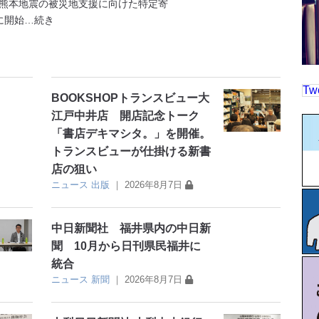
熊本地震の被災地支援に向けた特定寄
に開始
…続き
Tw
BOOKSHOPトランスビュー大
江戸中井店 開店記念トーク
「書店デキマシタ。」を開催。
トランスビューが仕掛ける新書
店の狙い
ニュース
出版
｜
2026年8月7日
中日新聞社 福井県内の中日新
聞 10月から日刊県民福井に
統合
ニュース
新聞
｜
2026年8月7日