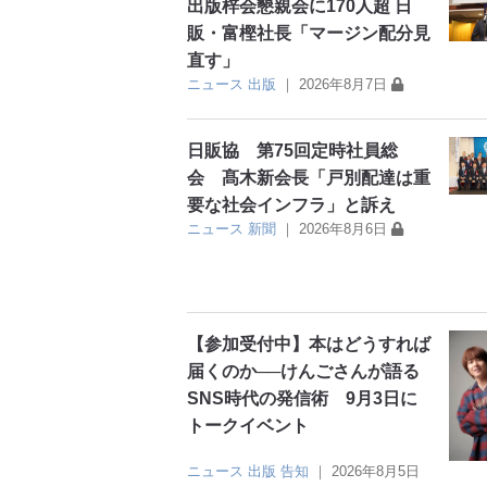
出版梓会懇親会に170人超 日
販・富樫社長「マージン配分見
直す」
ニュース
出版
｜
2026年8月7日
日販協 第75回定時社員総
会 髙木新会長「戸別配達は重
要な社会インフラ」と訴え
ニュース
新聞
｜
2026年8月6日
【参加受付中】本はどうすれば
届くのか──けんごさんが語る
SNS時代の発信術 9月3日に
トークイベント
ニュース
出版
告知
｜
2026年8月5日