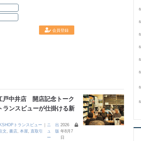
8
8
会員登録
8
8
8
8
8
大江戸中井店 開店記念トーク
8
トランスビューが仕掛ける新
OKSHOPトランスビュー
｜
ニ
出
2026
注文
,
書店
,
本屋
,
直取引
ュ
版
年8月7
ー
日