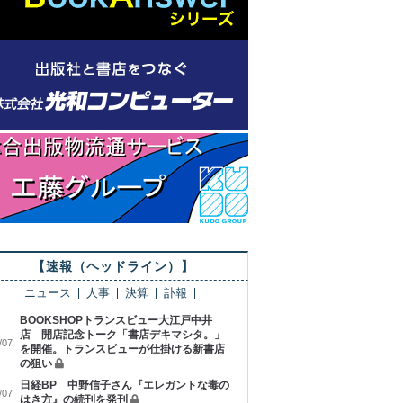
【速報（ヘッドライン）】
ニュース
人事
決算
訃報
BOOKSHOPトランスビュー大江戸中井
店 開店記念トーク「書店デキマシタ。」
/07
を開催。トランスビューが仕掛ける新書店
の狙い
日経BP 中野信子さん『エレガントな毒の
/07
はき方』の続刊を発刊