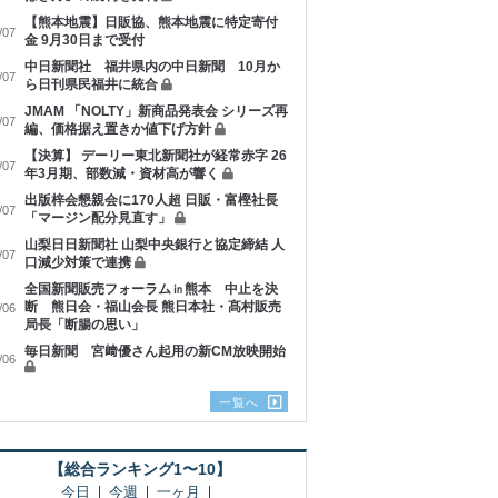
【熊本地震】日販協、熊本地震に特定寄付
/07
金 9月30日まで受付
中日新聞社 福井県内の中日新聞 10月か
/07
ら日刊県民福井に統合
JMAM 「NOLTY」新商品発表会 シリーズ再
/07
編、価格据え置きか値下げ方針
【決算】 デーリー東北新聞社が経常赤字 26
/07
年3月期、部数減・資材高が響く
出版梓会懇親会に170人超 日販・富樫社長
/07
「マージン配分見直す」
山梨日日新聞社 山梨中央銀行と協定締結 人
/07
口減少対策で連携
全国新聞販売フォーラム㏌熊本 中止を決
断 熊日会・福山会長 熊日本社・髙村販売
/06
局長「断腸の思い」
毎日新聞 宮﨑優さん起用の新CM放映開始
/06
一覧へ
【総合ランキング1〜10】
今日
今週
一ヶ月