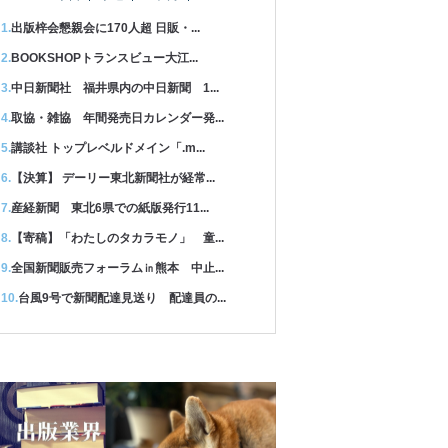
出版梓会懇親会に170人超 日販・...
BOOKSHOPトランスビュー大江...
中日新聞社 福井県内の中日新聞 1...
取協・雑協 年間発売日カレンダー発...
講談社 トップレベルドメイン「.m...
【決算】 デーリー東北新聞社が経常...
産経新聞 東北6県での紙版発行11...
【寄稿】「わたしのタカラモノ」 童...
全国新聞販売フォーラム㏌熊本 中止...
台風9号で新聞配達見送り 配達員の...