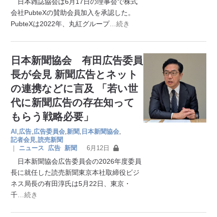
日本雑誌協会は6月17日の理事会で株式
会社PubteXの賛助会員加入を承認した。
PubteXは2022年、丸紅グループ
…続き
日本新聞協会 有田広告委員
長が会見 新聞広告とネット
の連携などに言及 「若い世
代に新聞広告の存在知って
もらう戦略必要」
AI
,
広告
,
広告委員会
,
新聞
,
日本新聞協会
,
記者会見
,
読売新聞
｜
ニュース
広告
新聞
6月12日
日本新聞協会広告委員会の2026年度委員
長に就任した読売新聞東京本社取締役ビジ
ネス局長の有田淳氏は5月22日、東京・
千
…続き