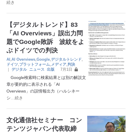
続き
【デジタルトレンド】83
「AI Overviews」誤出力問
題でGoogle敗訴 波紋をよ
ぶドイツでの判決
AI
,
AI Overviews
,
Google
,
デジタルトレンド
,
ドイツ
,
プラットフォーム
,
メディア
,
判決
｜
デジタル
ニュース
出版
7月1日
Google検索時に検索結果とは別の解説文
章が要約的に表示される「AI
Overviews」の誤情報出力（ハルシネー
シ
…続き
文化通信社セミナー コン
テンツジャパン代表取締