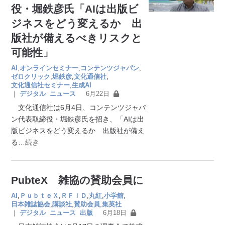
役・堀鉄彦氏「AIは出版ビ
ジネスをどう変えるか 出
版社が備えるべきリスクと
可能性」
AI
,
オンラインセミナー
,
コンテンツジャパン
,
ゼロクリック
,
堀鉄彦
,
文化通信社
,
文化通信社セミナー
,
生成AI
｜
デジタル
ニュース
6月22日
文化通信社は6月4日、コンテンツジャパ
ン代表取締役・堀鉄彦氏を招き、「AIは出
版ビジネスをどう変えるか 出版社が備え
る
…続き
PubteX 雑協の賛助会員に
AI
,
ＰｕｂｔｅＸ
,
ＲＦＩＤ
,
丸紅
,
小学館
,
日本雑誌協会
,
講談社
,
賛助会員
,
集英社
｜
デジタル
ニュース
出版
6月18日