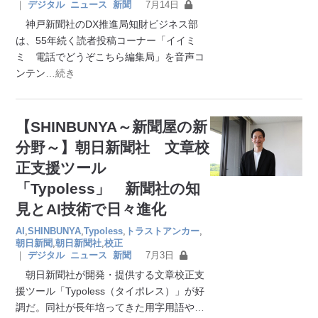
｜
デジタル
ニュース
新聞
7月14日
神戸新聞社のDX推進局知財ビジネス部
は、55年続く読者投稿コーナー「イイミ
ミ 電話でどうぞこちら編集局」を音声コ
ンテン
…続き
【SHINBUNYA～新聞屋の新
分野～】朝日新聞社 文章校
正支援ツール
「Typoless」 新聞社の知
見とAI技術で日々進化
AI
,
SHINBUNYA
,
Typoless
,
トラストアンカー
,
朝日新聞
,
朝日新聞社
,
校正
｜
デジタル
ニュース
新聞
7月3日
朝日新聞社が開発・提供する文章校正支
援ツール「Typoless（タイポレス）」が好
調だ。同社が長年培ってきた用字用語や
…