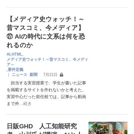
【メディア史ウォッチ！～
昔マスコミ、今メディア】
㉗ AIの時代に文系は何を恐
れるのか
AI
,
HTML
,
メディア史ウォッチ！～昔マスコミ、今メディ
ア～
,
要件定義
｜
ニュース
新聞
7月21日
担当する実習授業で、学生が書いた記事
を掲載するサイトを作れないかと考えた。
実習中心だった前任校では、記事から動画
まで外
…続き
日販GHD 人工知能研究