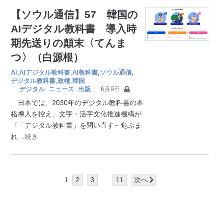
【ソウル通信】57 韓国の
AIデジタル教科書 導入時
期先送りの顛末〈てんま
つ〉（白源根）
AI
,
AIデジタル教科書
,
AI教科書
,
ソウル通信
,
デジタル教科書
,
政権
,
韓国
｜
デジタル
ニュース
出版
6月9日
日本では、2030年のデジタル教科書の本
格導入を控え、文字・活字文化推進機構が
『「デジタル教科書」を問い直す～危ぶま
れ
…続き
1
2
3
…
11
次へ