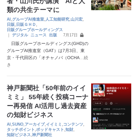
者・山川氏が講演 AIと人
類の共生テーマに
AI
,
グループAI推進室
,
人工知能研究
,
山川宏
,
日販
,
日販ＧＨＤ
,
日販グループホールディングス
｜
デジタル
ニュース
出版
7月17日
日販グループホールディングス(GHD)の
グループAI推進室（GAT）は7月3日、東
京・千代田区の「オチャノバ（OCHA
…続
き
神戸新聞社「50年前のイイ
ミミ」 55年続く投稿コーナ
ー再発信 AI活用し過去資産
の知財ビジネス
AI
,
SUNO
,
アーカイブ
,
イイミミ
,
コンテンツ
,
タッチポイント
,
ポッドキャスト
,
知財
,
知財ビジネス
,
神戸新聞社