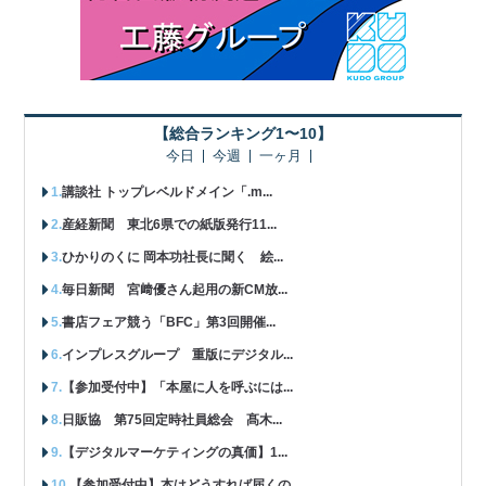
【総合ランキング1〜10】
今日
今週
一ヶ月
講談社 トップレベルドメイン「.m...
産経新聞 東北6県での紙版発行11...
ひかりのくに 岡本功社長に聞く 絵...
毎日新聞 宮﨑優さん起用の新CM放...
書店フェア競う「BFC」第3回開催...
インプレスグループ 重版にデジタル...
【参加受付中】「本屋に人を呼ぶには...
日販協 第75回定時社員総会 髙木...
【デジタルマーケティングの真価】1...
【参加受付中】本はどうすれば届くの...