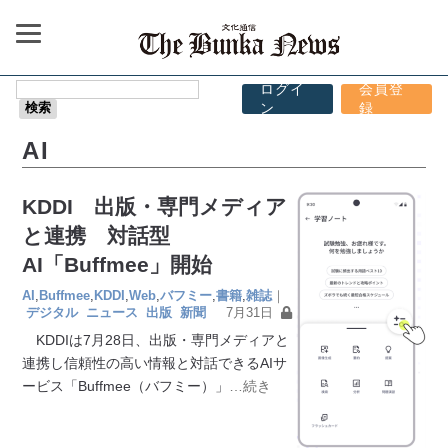
ログイ
会員登
ン
録
AI
KDDI 出版・専門メディア
と連携 対話型
AI「Buffmee」開始
AI
,
Buffmee
,
KDDI
,
Web
,
バフミー
,
書籍
,
雑誌
｜
デジタル
ニュース
出版
新聞
7月31日
KDDIは7月28日、出版・専門メディアと
連携し信頼性の高い情報と対話できるAIサ
ービス「Buffmee（バフミー）」
…続き