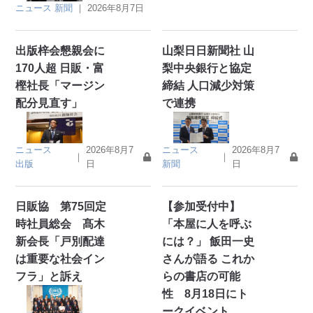
ニュース
新聞
｜
2026年8月7日
出版梓会懇親会に
山梨日日新聞社 山
170人超 日販・富
梨中央銀行と協定
樫社長「マージン
締結 人口減少対策
配分見直す」
で連携
ニュース
2026年8月7
ニュース
2026年8月7
｜
｜
出版
日
新聞
日
日販協 第75回定
【参加受付中】
時社員総会 髙木
「本屋に人を呼ぶ
新会長「戸別配達
には？」 飯田一史
は重要な社会イン
さんが語る これか
フラ」と訴え
らの書店の可能
性 8月18日にト
ークイベント