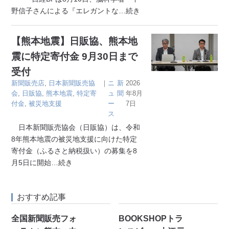
野信子さんによる『エレガントな
…続き
【熊本地震】日販協、熊本地
震に特定寄付金 9月30日まで
受付
新聞販売店
,
日本新聞販売協
｜
ニ
新
2026
会
,
日販協
,
熊本地震
,
特定寄
ュ
聞
年8月
付金
,
被災地支援
ー
7日
ス
日本新聞販売協会（日販協）は、令和
8年熊本地震の被災地支援に向けた特定
寄付金（ふるさと納税扱い）の募集を8
月5日に開始
…続き
おすすめ記事
全国新聞販売フォ
BOOKSHOPトラ