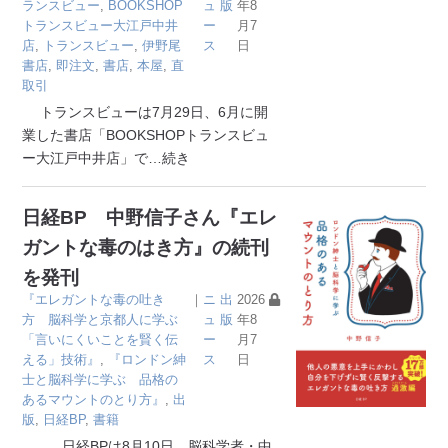
ランスビュー
,
BOOKSHOP
ュ
版
年8
トランスビュー大江戸中井
ー
月7
店
,
トランスビュー
,
伊野尾
ス
日
書店
,
即注文
,
書店
,
本屋
,
直
取引
トランスビューは7月29日、6月に開
業した書店「BOOKSHOPトランスビュ
ー大江戸中井店」で
…続き
日経BP 中野信子さん『エレ
ガントな毒のはき方』の続刊
を発刊
『エレガントな毒の吐き
｜
ニ
出
2026
方 脳科学と京都人に学ぶ
ュ
版
年8
「言いにくいことを賢く伝
ー
月7
える」技術』
,
『ロンドン紳
ス
日
士と脳科学に学ぶ 品格の
あるマウントのとり方』
,
出
版
,
日経BP
,
書籍
日経BPは8月10日、脳科学者・中