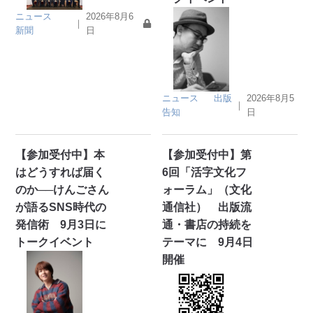
ニュース
2026年8月6
｜
新聞
日
ニュース
出版
2026年8月5
｜
告知
日
【参加受付中】本
【参加受付中】第
はどうすれば届く
6回「活字文化フ
のか──けんごさん
ォーラム」（文化
が語るSNS時代の
通信社） 出版流
発信術 9月3日に
通・書店の持続を
トークイベント
テーマに 9月4日
開催