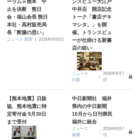
ーラム㏌熊本 中
ンスビュー大江戸
止を決断 熊日
中井店 開店記念
会・福山会長 熊日
トーク「書店デキ
本社・髙村販売局
マシタ。」を開
長「断腸の思い」
催。トランスビュ
ニュース
新聞
｜
2026年8月6日
ーが仕掛ける新書
店の狙い
ニュース
2026年8月7
｜
出版
日
【熊本地震】日販
中日新聞社 福井
協、熊本地震に特
県内の中日新聞
定寄付金 9月30日
10月から日刊県民
まで受付
福井に統合
ニュース
2026年8月7
｜
新聞
日