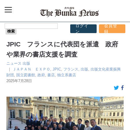
ログイ
会員登
ン
録
JPIC フランスに代表団を派遣 政府
や業界の書店支援を調査
ニュース
出版
｜
ＪＡＰＡＮ ＥＸＰＯ
,
JPIC
,
フランス
,
出版
,
出版文化産業振興
財団
,
国立図書館
,
政府
,
書店
,
独立系書店
2025年7月28日