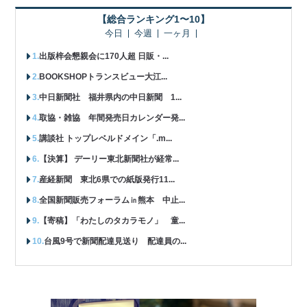
【総合ランキング1〜10】
今日
今週
一ヶ月
出版梓会懇親会に170人超 日販・...
BOOKSHOPトランスビュー大江...
中日新聞社 福井県内の中日新聞 1...
取協・雑協 年間発売日カレンダー発...
講談社 トップレベルドメイン「.m...
【決算】 デーリー東北新聞社が経常...
産経新聞 東北6県での紙版発行11...
全国新聞販売フォーラム㏌熊本 中止...
【寄稿】「わたしのタカラモノ」 童...
台風9号で新聞配達見送り 配達員の...