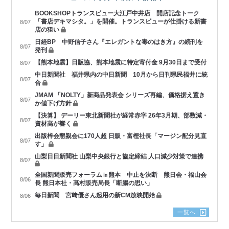
BOOKSHOPトランスビュー大江戸中井店 開店記念トーク
「書店デキマシタ。」を開催。トランスビューが仕掛ける新書
8/07
店の狙い
日経BP 中野信子さん『エレガントな毒のはき方』の続刊を
8/07
発刊
【熊本地震】日販協、熊本地震に特定寄付金 9月30日まで受付
8/07
中日新聞社 福井県内の中日新聞 10月から日刊県民福井に統
8/07
合
JMAM 「NOLTY」新商品発表会 シリーズ再編、価格据え置き
8/07
か値下げ方針
【決算】 デーリー東北新聞社が経常赤字 26年3月期、部数減・
8/07
資材高が響く
出版梓会懇親会に170人超 日販・富樫社長「マージン配分見直
8/07
す」
山梨日日新聞社 山梨中央銀行と協定締結 人口減少対策で連携
8/07
全国新聞販売フォーラム㏌熊本 中止を決断 熊日会・福山会
8/06
長 熊日本社・髙村販売局長「断腸の思い」
毎日新聞 宮﨑優さん起用の新CM放映開始
8/06
一覧へ