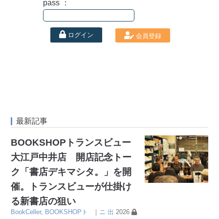
pass ：
ログイン
会員登録
最新記事
BOOKSHOPトランスビュー
大江戸中井店 開店記念トー
ク「書店デキマシタ。」を開
催。トランスビューが仕掛け
る新書店の狙い
BookCeller
,
BOOKSHOPト
｜
ニ
出
2026