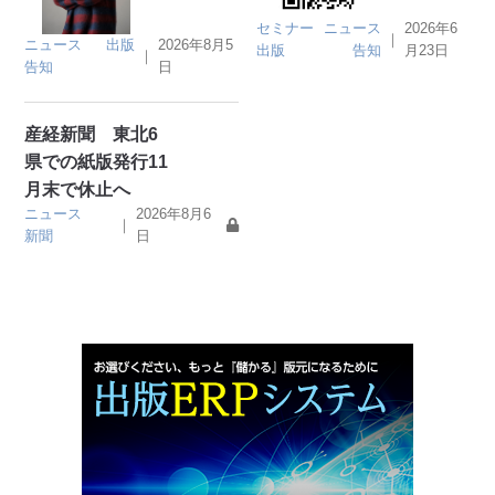
セミナー
ニュース
2026年6
｜
ニュース
出版
2026年8月5
出版
告知
月23日
｜
告知
日
産経新聞 東北6
県での紙版発行11
月末で休止へ
ニュース
2026年8月6
｜
新聞
日