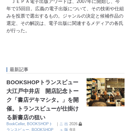
ＪＥＰＡ電子出版アワードは、2007年に開始し、今
年で15回目。広義の電子出版について、その技術や仕組
みを投票で選出するもの。ジャンルの決定と候補作品の
選定、その解説は、電子出版に関連するメディアの各氏
が行った。
最新記事
BOOKSHOPトランスビュー
大江戸中井店 開店記念トー
ク「書店デキマシタ。」を開
催。トランスビューが仕掛け
る新書店の狙い
BookCeller
,
BOOKSHOPト
｜
ニ
出
2026
ランスビュー
,
BOOKSHOP
ュ
版
年8