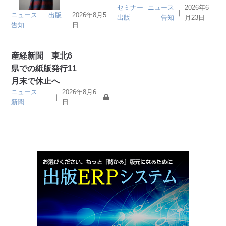
セミナー
ニュース
2026年6
｜
ニュース
出版
2026年8月5
出版
告知
月23日
｜
告知
日
産経新聞 東北6
県での紙版発行11
月末で休止へ
ニュース
2026年8月6
｜
新聞
日