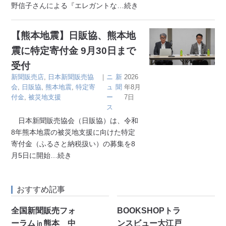
野信子さんによる『エレガントな
…続き
【熊本地震】日販協、熊本地
震に特定寄付金 9月30日まで
受付
新聞販売店
,
日本新聞販売協
｜
ニ
新
2026
会
,
日販協
,
熊本地震
,
特定寄
ュ
聞
年8月
付金
,
被災地支援
ー
7日
ス
日本新聞販売協会（日販協）は、令和
8年熊本地震の被災地支援に向けた特定
寄付金（ふるさと納税扱い）の募集を8
月5日に開始
…続き
おすすめ記事
全国新聞販売フォ
BOOKSHOPトラ
ーラム㏌熊本 中
ンスビュー大江戸