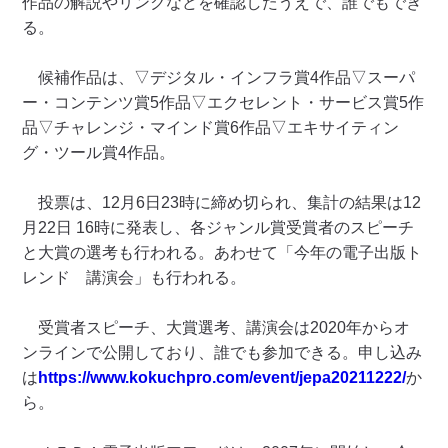
作品の解説やリンクなどを確認したうえで、誰でもでき
る。
候補作品は、▽デジタル・インフラ賞4作品▽スーパ
ー・コンテンツ賞5作品▽エクセレント・サービス賞5作
品▽チャレンジ・マインド賞6作品▽エキサイティン
グ・ツール賞4作品。
投票は、12月6日23時に締め切られ、集計の結果は12
月22日 16時に発表し、各ジャンル賞受賞者のスピーチ
と大賞の選考も行われる。あわせて「今年の電子出版ト
レンド 講演会」も行われる。
受賞者スピーチ、大賞選考、講演会は2020年からオ
ンラインで公開しており、誰でも参加できる。申し込み
は
https://www.kokuchpro.com/event/jepa20211222/
か
ら。