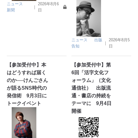
ニュース
2026年8月6
｜
新聞
日
ニュース
出版
2026年8月5
｜
告知
日
【参加受付中】本
【参加受付中】第
はどうすれば届く
6回「活字文化フ
のか──けんごさん
ォーラム」（文化
が語るSNS時代の
通信社） 出版流
発信術 9月3日に
通・書店の持続を
トークイベント
テーマに 9月4日
開催