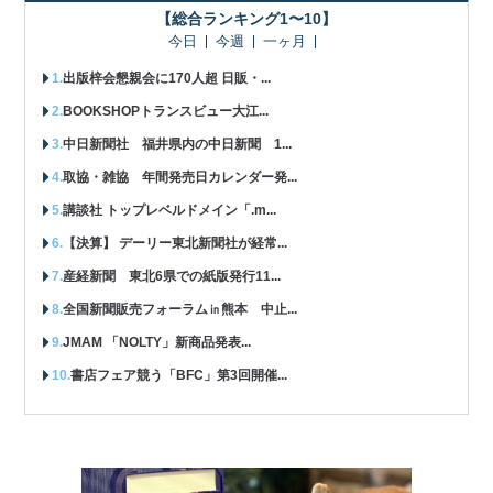
【総合ランキング1〜10】
今日
今週
一ヶ月
出版梓会懇親会に170人超 日販・...
BOOKSHOPトランスビュー大江...
中日新聞社 福井県内の中日新聞 1...
取協・雑協 年間発売日カレンダー発...
講談社 トップレベルドメイン「.m...
【決算】 デーリー東北新聞社が経常...
産経新聞 東北6県での紙版発行11...
全国新聞販売フォーラム㏌熊本 中止...
JMAM 「NOLTY」新商品発表...
書店フェア競う「BFC」第3回開催...