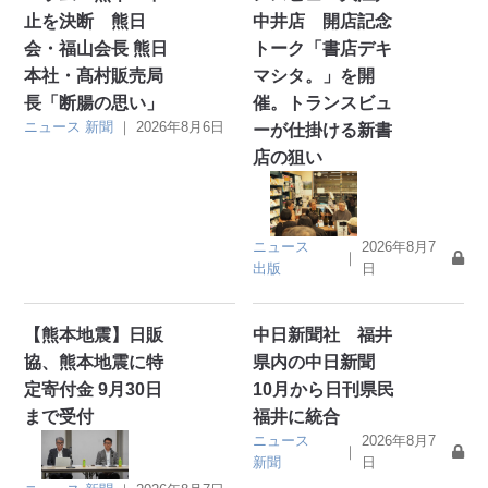
止を決断 熊日
中井店 開店記念
会・福山会長 熊日
トーク「書店デキ
本社・髙村販売局
マシタ。」を開
長「断腸の思い」
催。トランスビュ
ニュース
新聞
｜
2026年8月6日
ーが仕掛ける新書
店の狙い
ニュース
2026年8月7
｜
出版
日
【熊本地震】日販
中日新聞社 福井
協、熊本地震に特
県内の中日新聞
定寄付金 9月30日
10月から日刊県民
まで受付
福井に統合
ニュース
2026年8月7
｜
新聞
日