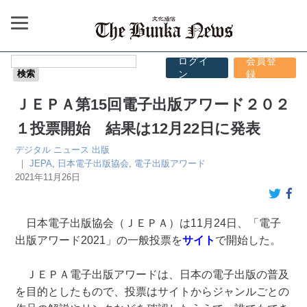
ログイ
会員登
ン
録
ＪＥＰＡ第15回電子出版アワード２０２
１投票開始 結果は12月22日に発表
デジタル
ニュース
出版
｜
JEPA
,
日本電子出版協会
,
電子出版アワード
2021年11月26日
日本電子出版協会（ＪＥＰＡ）は11月24日、「電子
出版アワード2021」の一般投票を
サイト
で開始した。
ＪＥＰＡ電子出版アワードは、日本の電子出版の普及
を目的としたもので、投票はサイトからジャンルごとの