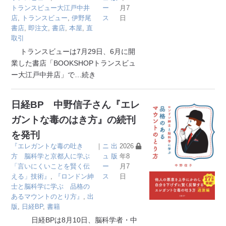
トランスビュー大江戸中井
ー
月7
店
,
トランスビュー
,
伊野尾
ス
日
書店
,
即注文
,
書店
,
本屋
,
直
取引
トランスビューは7月29日、6月に開
業した書店「BOOKSHOPトランスビュ
ー大江戸中井店」で
…続き
日経BP 中野信子さん『エレ
ガントな毒のはき方』の続刊
を発刊
『エレガントな毒の吐き
｜
ニ
出
2026
方 脳科学と京都人に学ぶ
ュ
版
年8
「言いにくいことを賢く伝
ー
月7
える」技術』
,
『ロンドン紳
ス
日
士と脳科学に学ぶ 品格の
あるマウントのとり方』
,
出
版
,
日経BP
,
書籍
日経BPは8月10日、脳科学者・中