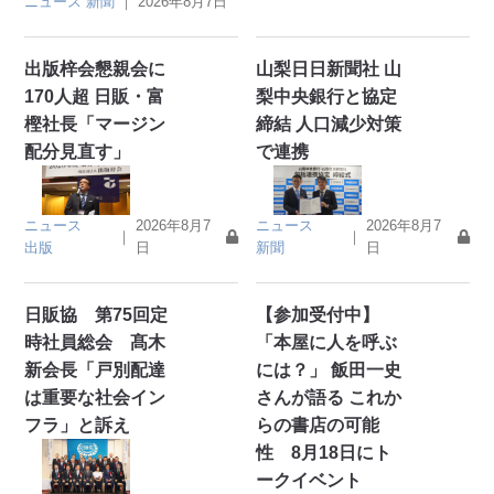
ニュース
新聞
｜
2026年8月7日
出版梓会懇親会に
山梨日日新聞社 山
170人超 日販・富
梨中央銀行と協定
樫社長「マージン
締結 人口減少対策
配分見直す」
で連携
ニュース
2026年8月7
ニュース
2026年8月7
｜
｜
出版
日
新聞
日
日販協 第75回定
【参加受付中】
時社員総会 髙木
「本屋に人を呼ぶ
新会長「戸別配達
には？」 飯田一史
は重要な社会イン
さんが語る これか
フラ」と訴え
らの書店の可能
性 8月18日にト
ークイベント