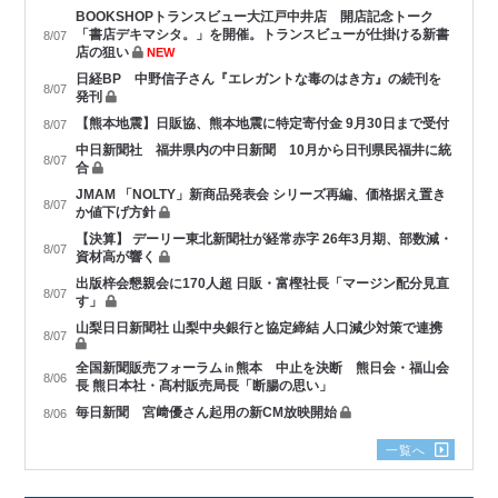
BOOKSHOPトランスビュー大江戸中井店 開店記念トーク
「書店デキマシタ。」を開催。トランスビューが仕掛ける新書
8/07
店の狙い
NEW
日経BP 中野信子さん『エレガントな毒のはき方』の続刊を
8/07
発刊
【熊本地震】日販協、熊本地震に特定寄付金 9月30日まで受付
8/07
中日新聞社 福井県内の中日新聞 10月から日刊県民福井に統
8/07
合
JMAM 「NOLTY」新商品発表会 シリーズ再編、価格据え置き
8/07
か値下げ方針
【決算】 デーリー東北新聞社が経常赤字 26年3月期、部数減・
8/07
資材高が響く
出版梓会懇親会に170人超 日販・富樫社長「マージン配分見直
8/07
す」
山梨日日新聞社 山梨中央銀行と協定締結 人口減少対策で連携
8/07
全国新聞販売フォーラム㏌熊本 中止を決断 熊日会・福山会
8/06
長 熊日本社・髙村販売局長「断腸の思い」
毎日新聞 宮﨑優さん起用の新CM放映開始
8/06
一覧へ