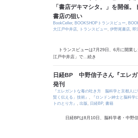
「書店デキマシタ。」を開催。
書店の狙い
BookCeller
,
BOOKSHOPトランスビュー
,
BO
大江戸中井店
,
トランスビュー
,
伊野尾書店
,
即
トランスビューは7月29日、6月に開業した
江戸中井店」で
…続き
日経BP 中野信子さん『エレ
発刊
『エレガントな毒の吐き方 脳科学と京都人に
賢く伝える」技術』
,
『ロンドン紳士と脳科学
トのとり方』
,
出版
,
日経BP
,
書籍
日経BPは8月10日、脳科学者・中野信