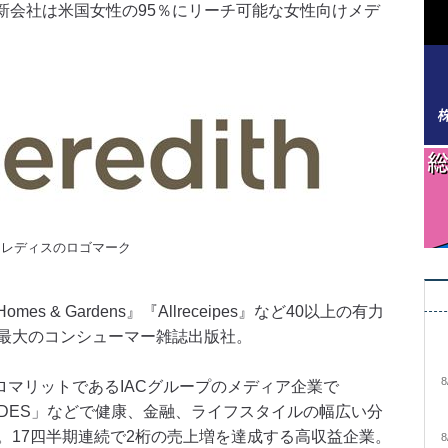
予定だ。新会社は米国女性の95％にリーチ可能な女性向けメデ
メレディスのロゴマーク
Homes & Gardens』『Allreceipes』など40以上の有力
最大のコンシューマー雑誌出版社。
8
グロマリットであるIACグループのメディア企業で
ia」「BRIDES」などで健康、金融、ライフスタイルの幅広い分
。17四半期連続で2桁の売上増を達成する高収益企業。
8