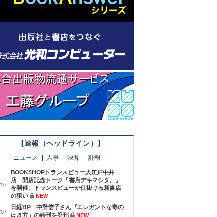
【速報（ヘッドライン）】
ニュース
人事
決算
訃報
BOOKSHOPトランスビュー大江戸中井
店 開店記念トーク「書店デキマシタ。」
/07
を開催。トランスビューが仕掛ける新書店
の狙い
NEW
日経BP 中野信子さん『エレガントな毒の
/07
はき方』の続刊を発刊
NEW