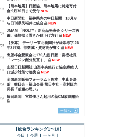
【熊本地震】日販協、熊本地震に特定寄付
/07
金 9月30日まで受付
NEW
中日新聞社 福井県内の中日新聞 10月か
/07
ら日刊県民福井に統合
NEW
JMAM 「NOLTY」新商品発表会 シリーズ再
/07
編、価格据え置きか値下げ方針
NEW
【決算】 デーリー東北新聞社が経常赤字 26
/07
年3月期、部数減・資材高が響く
NEW
出版梓会懇親会に170人超 日販・富樫社長
/07
「マージン配分見直す」
NEW
山梨日日新聞社 山梨中央銀行と協定締結 人
/07
口減少対策で連携
NEW
全国新聞販売フォーラム㏌熊本 中止を決
断 熊日会・福山会長 熊日本社・髙村販売
/06
局長「断腸の思い」
毎日新聞 宮﨑優さん起用の新CM放映開始
/06
一覧へ
【総合ランキング1〜10】
今日
今週
一ヶ月