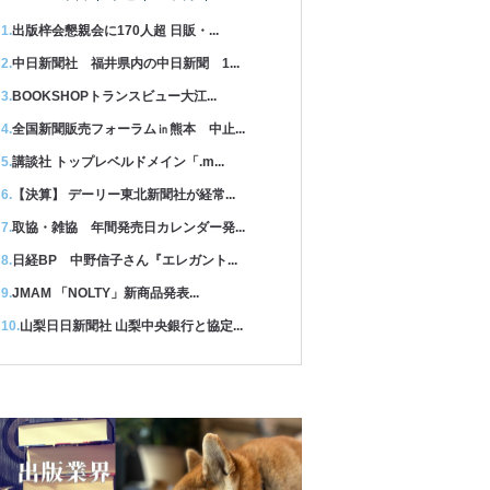
出版梓会懇親会に170人超 日販・...
中日新聞社 福井県内の中日新聞 1...
BOOKSHOPトランスビュー大江...
全国新聞販売フォーラム㏌熊本 中止...
講談社 トップレベルドメイン「.m...
【決算】 デーリー東北新聞社が経常...
取協・雑協 年間発売日カレンダー発...
日経BP 中野信子さん『エレガント...
JMAM 「NOLTY」新商品発表...
山梨日日新聞社 山梨中央銀行と協定...