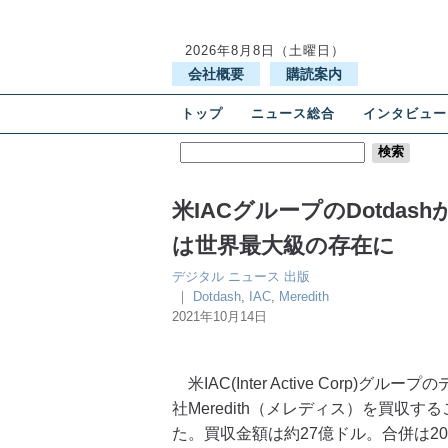
2026年8月8日（土曜日）
会社概要
購読案内
トップ
ニュース総合
インタビュー
米IACグループのDotdas
は世界最大級の存在に
デジタル
ニュース
出版
｜
Dotdash
,
IAC
,
Meredith
2021年10月14日
米IAC(Inter Active Corp)
社Meredith（メレディス）を買収
た。買収金額は約27億ドル。合併は2