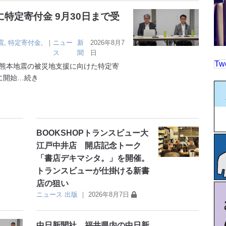
特定寄付金 9月30日まで受
震
,
特定寄付金
,
｜
ニュー
新
2026年8月7
ス
聞
日
Tw
熊本地震の被災地支援に向けた特定寄
に開始
…続き
BOOKSHOPトランスビュー大
江戸中井店 開店記念トーク
「書店デキマシタ。」を開催。
トランスビューが仕掛ける新書
店の狙い
ニュース
出版
｜
2026年8月7日
中日新聞社 福井県内の中日新