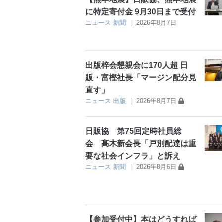
に特定寄付金 9月30日まで受付
ニュース
新聞
｜
2026年8月7日
出版梓会懇親会に170人超 日
販・富樫社長「マージン配分見
直す」
ニュース
出版
｜
2026年8月7日
日販協 第75回定時社員総
会 髙木新会長「戸別配達は重
要な社会インフラ」と訴え
ニュース
新聞
｜
2026年8月6日
【参加受付中】本はどうすれば