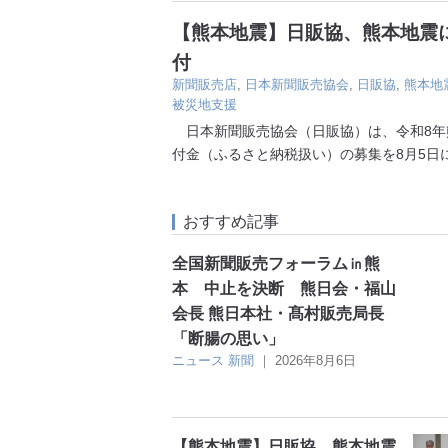
【熊本地震】日販協、熊本地震に
付
新聞販売店
,
日本新聞販売協会
,
日販協
,
熊本地
被災地支援
日本新聞販売協会（日販協）は、令和8年
付金（ふるさと納税扱い）の募集を8月5日
おすすめ記事
全国新聞販売フォーラム㏌熊
本 中止を決断 熊日会・福山
会長 熊日本社・髙村販売局長
「断腸の思い」
ニュース
新聞
｜
2026年8月6日
【熊本地震】日販協、熊本地震