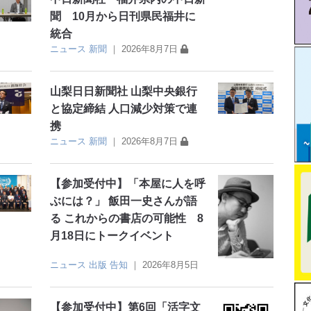
聞 10月から日刊県民福井に
統合
ニュース
新聞
｜
2026年8月7日
山梨日日新聞社 山梨中央銀行
と協定締結 人口減少対策で連
携
ニュース
新聞
｜
2026年8月7日
【参加受付中】「本屋に人を呼
ぶには？」 飯田一史さんが語
る これからの書店の可能性 8
月18日にトークイベント
ニュース
出版
告知
｜
2026年8月5日
【参加受付中】第6回「活字文