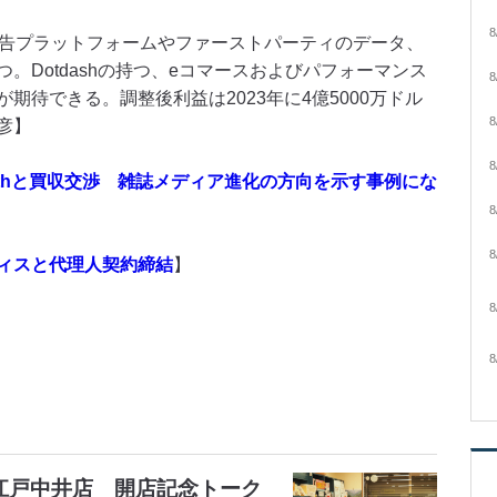
8
は広告プラットフォームやファーストパーティのデータ、
。Dotdashの持つ、eコマースおよびパフォーマンス
8
期待できる。調整後利益は2023年に4億5000万ドル
8
彦】
8
dithと買収交渉 雑誌メディア進化の方向を示す事例にな
8
8
ィスと代理人契約締結
】
8
8
大江戸中井店 開店記念トーク