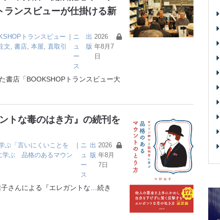
トランスビューが仕掛ける新
OKSHOPトランスビュー
｜
ニ
出
2026
注文
,
書店
,
本屋
,
直取引
ュ
版
年8月7
ー
日
ス
書店「BOOKSHOPトランスビュー大
ガントな毒のはき方』の続刊を
学ぶ「言いにくいことを
｜
ニ
出
2026
に学ぶ 品格のあるマウン
ュ
版
年8月
ー
7日
ス
子さんによる『エレガントな
…続き