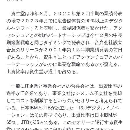
資生堂は昨年８月、２０２０年第２四半期の業績発表
の場で２０２３年までに広告媒体費の90％以上をデジタ
ルへシフトすると表明し、業界関係者を驚かせた。アク
センチュアとの戦略パートナーシップは今年２月の中長
期経営戦略と同じタイミングで発表され、合弁会社設立
合意のリリースが２０２１年第１四半期業績発表の前日
であることから、資生堂にとってアクセンチュアとのパ
ートナーシップがいかに重要な戦略であるかが窺える。
出資比率は資生堂が過半を占める。
一般にIT企業と事業会社との合弁会社は、出資比率の
過半がIT企業であり、事業会社はシステム子会社を売却
してコストを削減するというのがセオリーと考えられて
いる。日本IBMとJTBが設立した「I＆Jデジタルイノベ
ーション」はその典型であり、出資比率は日本IBMが
65％、JTBが35％である。このセオリーに逆行する資生
堂はアクセンチュアに何を期待しているのだろうか。