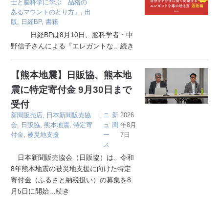
士と脳科学に学ぶ 品格の
あるマウントのとり方』
,
出
版
,
日経BP
,
書籍
日経BPは8月10日、脳科学者・中
野信子さんによる『エレガントな
…続き
【熊本地震】日販協、熊本地
震に特定寄付金 9月30日まで
受付
新聞販売店
,
日本新聞販売協
｜
ニ
新
2026
会
,
日販協
,
熊本地震
,
特定寄
ュ
聞
年8月
付金
,
被災地支援
ー
7日
ス
日本新聞販売協会（日販協）は、令和
8年熊本地震の被災地支援に向けた特定
寄付金（ふるさと納税扱い）の募集を8
月5日に開始
…続き