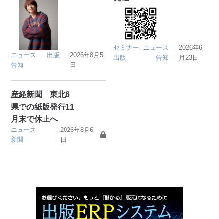
セミナー
ニュース
2026年6
｜
ニュース
出版
2026年8月5
出版
告知
月23日
｜
告知
日
産経新聞 東北6
県での紙版発行11
月末で休止へ
ニュース
2026年8月6
｜
新聞
日