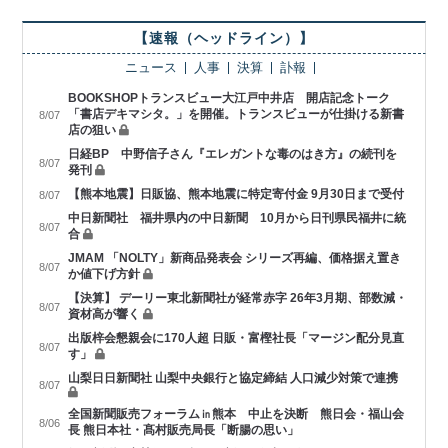
【速報（ヘッドライン）】
ニュース
人事
決算
訃報
BOOKSHOPトランスビュー大江戸中井店 開店記念トーク
「書店デキマシタ。」を開催。トランスビューが仕掛ける新書
8/07
店の狙い
日経BP 中野信子さん『エレガントな毒のはき方』の続刊を
8/07
発刊
【熊本地震】日販協、熊本地震に特定寄付金 9月30日まで受付
8/07
中日新聞社 福井県内の中日新聞 10月から日刊県民福井に統
8/07
合
JMAM 「NOLTY」新商品発表会 シリーズ再編、価格据え置き
8/07
か値下げ方針
【決算】 デーリー東北新聞社が経常赤字 26年3月期、部数減・
8/07
資材高が響く
出版梓会懇親会に170人超 日販・富樫社長「マージン配分見直
8/07
す」
山梨日日新聞社 山梨中央銀行と協定締結 人口減少対策で連携
8/07
全国新聞販売フォーラム㏌熊本 中止を決断 熊日会・福山会
8/06
長 熊日本社・髙村販売局長「断腸の思い」