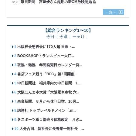
毎日新聞 宮﨑優さん起用の新CM放映開始
8/06
一覧へ
【総合ランキング1〜10】
今日
今週
一ヶ月
出版梓会懇親会に170人超 日販・...
BOOKSHOPトランスビュー大江...
取協・雑協 年間発売日カレンダー発...
書店フェア競う「BFC」第3回開催...
中日新聞社 福井県内の中日新聞 1...
大阪ほんま本大賞『大阪電車春秋 六...
奈良新聞、８月から休刊日増。10月...
講談社 トップレベルドメイン「.m...
各スポーツ紙１部売り価格改定 月ぎ...
大分合同、新社長に長野景一副社長 ...