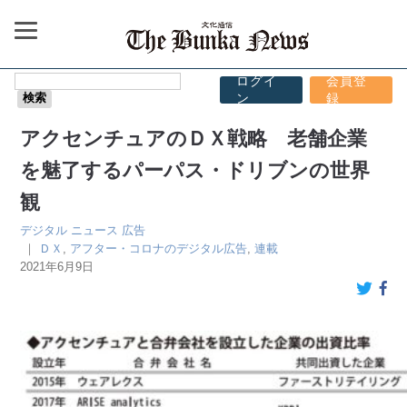
ログイ
会員登
ン
録
アクセンチュアのＤＸ戦略 老舗企業
を魅了するパーパス・ドリブンの世界
観
デジタル
ニュース
広告
｜
ＤＸ
,
アフター・コロナのデジタル広告
,
連載
2021年6月9日