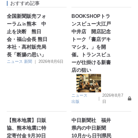
おすすめ記事
全国新聞販売フォ
BOOKSHOPトラ
ーラム㏌熊本 中
ンスビュー大江戸
止を決断 熊日
中井店 開店記念
会・福山会長 熊日
トーク「書店デキ
本社・髙村販売局
マシタ。」を開
長「断腸の思い」
催。トランスビュ
ニュース
新聞
｜
2026年8月6日
ーが仕掛ける新書
店の狙い
ニュース
2026年8月7
｜
出版
日
【熊本地震】日販
中日新聞社 福井
協、熊本地震に特
県内の中日新聞
定寄付金 9月30日
10月から日刊県民