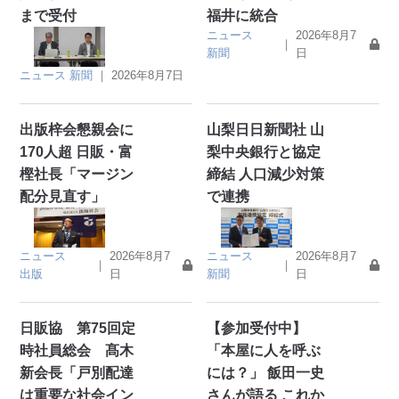
まで受付
福井に統合
ニュース
2026年8月7
｜
新聞
日
ニュース
新聞
｜
2026年8月7日
出版梓会懇親会に
山梨日日新聞社 山
170人超 日販・富
梨中央銀行と協定
樫社長「マージン
締結 人口減少対策
配分見直す」
で連携
ニュース
2026年8月7
ニュース
2026年8月7
｜
｜
出版
日
新聞
日
日販協 第75回定
【参加受付中】
時社員総会 髙木
「本屋に人を呼ぶ
新会長「戸別配達
には？」 飯田一史
は重要な社会イン
さんが語る これか