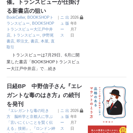
催。トランスビューが仕掛け
る新書店の狙い
BookCeller
,
BOOKSHOPト
｜
ニ
出
2026
ランスビュー
,
BOOKSHOP
ュ
版
年8
トランスビュー大江戸中井
ー
月7
店
,
トランスビュー
,
伊野尾
ス
日
書店
,
即注文
,
書店
,
本屋
,
直
取引
トランスビューは7月29日、6月に開
業した書店「BOOKSHOPトランスビュ
ー大江戸中井店」で
…続き
日経BP 中野信子さん『エレ
ガントな毒のはき方』の続刊
を発刊
『エレガントな毒の吐き
｜
ニ
出
2026
方 脳科学と京都人に学ぶ
ュ
版
年8
「言いにくいことを賢く伝
ー
月7
える」技術』
,
『ロンドン紳
ス
日