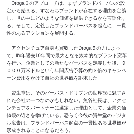
Droga５のアプローチは、まずブランドパーパスの設
定から始まる。すなわちブランドが存在する理由を定義
し、世の中にどのような価値を提供できるかを言語化す
る。そして、定義したブランドパーパスを起点に、一貫
性のあるアクションを展開する。
アクセンチュア自身も買収したDroga５の力によっ
て、昨年過去10年間で最大となる抜本的なブランド変革
を行い、企業としての新たなパーパスを定義した後、９
０００万米ドルという年間広告予算の約３倍のキャンペ
ーン費用をかけて自社の世界観を訴求した。
資生堂は、そのパーパス・ドリブンの世界観に魅了さ
れた会社の一つなのかもしれない。魚谷社長は、アクセ
ンチュアをパートナーに選定した理由として、企業の価
値観の近さを挙げている。恐らく今後の資生堂のデジタ
ル広告は、ブランドパーパス起点の一貫性ある世界観が
形成されることになるだろう。