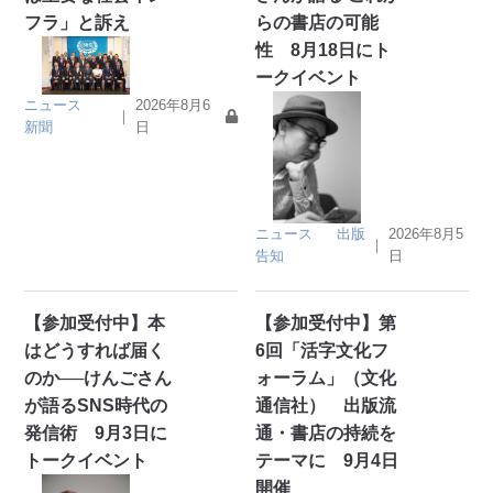
フラ」と訴え
らの書店の可能
性 8月18日にト
ークイベント
ニュース
2026年8月6
｜
新聞
日
ニュース
出版
2026年8月5
｜
告知
日
【参加受付中】本
【参加受付中】第
はどうすれば届く
6回「活字文化フ
のか──けんごさん
ォーラム」（文化
が語るSNS時代の
通信社） 出版流
発信術 9月3日に
通・書店の持続を
トークイベント
テーマに 9月4日
開催