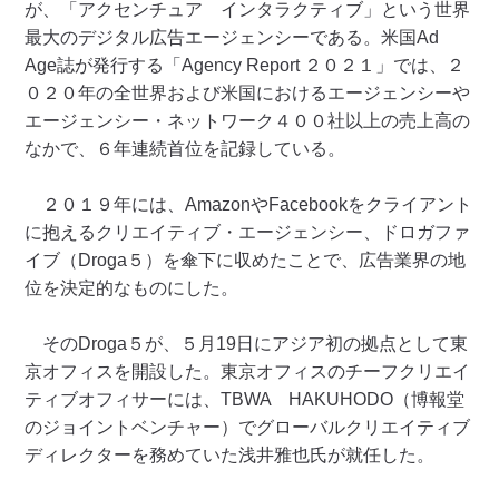
が、「アクセンチュア インタラクティブ」という世界
最大のデジタル広告エージェンシーである。米国Ad
Age誌が発行する「Agency Report ２０２１」では、２
０２０年の全世界および米国におけるエージェンシーや
エージェンシー・ネットワーク４００社以上の売上高の
なかで、６年連続首位を記録している。
２０１９年には、AmazonやFacebookをクライアント
に抱えるクリエイティブ・エージェンシー、ドロガファ
イブ（Droga５）を傘下に収めたことで、広告業界の地
位を決定的なものにした。
そのDroga５が、５月19日にアジア初の拠点として東
京オフィスを開設した。東京オフィスのチーフクリエイ
ティブオフィサーには、TBWA HAKUHODO（博報堂
のジョイントベンチャー）でグローバルクリエイティブ
ディレクターを務めていた浅井雅也氏が就任した。