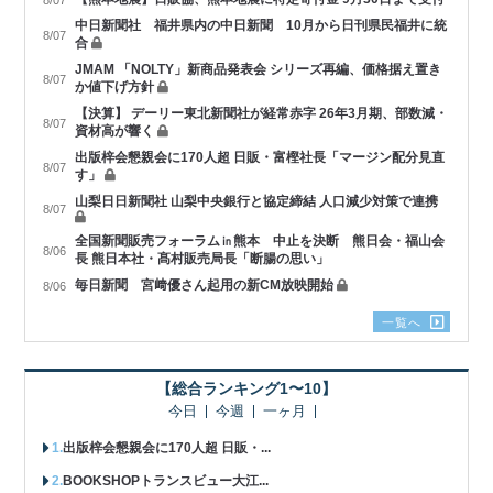
8/07
中日新聞社 福井県内の中日新聞 10月から日刊県民福井に統
8/07
合
JMAM 「NOLTY」新商品発表会 シリーズ再編、価格据え置き
8/07
か値下げ方針
【決算】 デーリー東北新聞社が経常赤字 26年3月期、部数減・
8/07
資材高が響く
出版梓会懇親会に170人超 日販・富樫社長「マージン配分見直
8/07
す」
山梨日日新聞社 山梨中央銀行と協定締結 人口減少対策で連携
8/07
全国新聞販売フォーラム㏌熊本 中止を決断 熊日会・福山会
8/06
長 熊日本社・髙村販売局長「断腸の思い」
毎日新聞 宮﨑優さん起用の新CM放映開始
8/06
一覧へ
【総合ランキング1〜10】
今日
今週
一ヶ月
出版梓会懇親会に170人超 日販・...
BOOKSHOPトランスビュー大江...