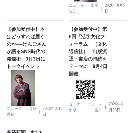
ニュース
出版
2026年8月5
｜
告知
日
【参加受付中】本
【参加受付中】第
はどうすれば届く
6回「活字文化フ
のか──けんごさん
ォーラム」（文化
が語るSNS時代の
通信社） 出版流
発信術 9月3日に
通・書店の持続を
トークイベント
テーマに 9月4日
開催
セミナー
ニュース
2026年6
｜
ニュース
出版
2026年8月5
出版
告知
月23日
｜
告知
日
産経新聞 東北6