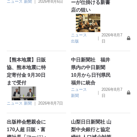
ニュース
新聞
｜
2026年8月6日
ーが仕掛ける新書
店の狙い
ニュース
2026年8月7
｜
出版
日
【熊本地震】日販
中日新聞社 福井
協、熊本地震に特
県内の中日新聞
定寄付金 9月30日
10月から日刊県民
まで受付
福井に統合
ニュース
2026年8月7
｜
新聞
日
ニュース
新聞
｜
2026年8月7日
出版梓会懇親会に
山梨日日新聞社 山
170人超 日販・富
梨中央銀行と協定