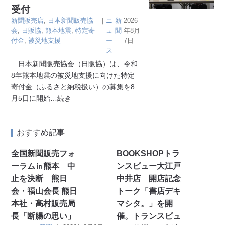
受付
新聞販売店
,
日本新聞販売協
｜
ニ
新
2026
会
,
日販協
,
熊本地震
,
特定寄
ュ
聞
年8月
付金
,
被災地支援
ー
7日
ス
日本新聞販売協会（日販協）は、令和
8年熊本地震の被災地支援に向けた特定
寄付金（ふるさと納税扱い）の募集を8
月5日に開始
…続き
おすすめ記事
全国新聞販売フォ
BOOKSHOPトラ
ーラム㏌熊本 中
ンスビュー大江戸
止を決断 熊日
中井店 開店記念
会・福山会長 熊日
トーク「書店デキ
本社・髙村販売局
マシタ。」を開
長「断腸の思い」
催。トランスビュ