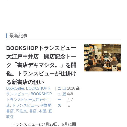
最新記事
BOOKSHOPトランスビュー
大江戸中井店 開店記念トー
ク「書店デキマシタ。」を開
催。トランスビューが仕掛け
る新書店の狙い
BookCeller
,
BOOKSHOPト
｜
ニ
出
2026
ランスビュー
,
BOOKSHOP
ュ
版
年8
トランスビュー大江戸中井
ー
月7
店
,
トランスビュー
,
伊野尾
ス
日
書店
,
即注文
,
書店
,
本屋
,
直
取引
トランスビューは7月29日、6月に開