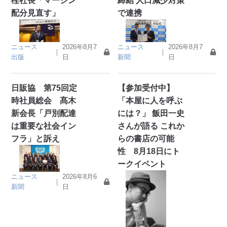
樫社長「マージン
締結 人口減少対策
配分見直す」
で連携
ニュース
2026年8月7
ニュース
2026年8月7
｜
｜
出版
日
新聞
日
日販協 第75回定
【参加受付中】
時社員総会 髙木
「本屋に人を呼ぶ
新会長「戸別配達
には？」 飯田一史
は重要な社会イン
さんが語る これか
フラ」と訴え
らの書店の可能
性 8月18日にト
ークイベント
ニュース
2026年8月6
｜
新聞
日