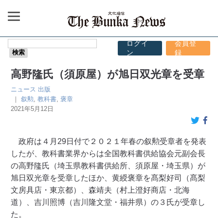
ログイ
会員登
ン
録
高野隆氏（須原屋）が旭日双光章を受章
ニュース
出版
｜
叙勲
,
教科書
,
褒章
2021年5月12日
政府は４月29日付で２０２１年春の叙勲受章者を発表
したが、教科書業界からは全国教科書供給協会元副会長
の高野隆氏（埼玉県教科書供給所、須原屋・埼玉県）が
旭日双光章を受章したほか、黄綬褒章を髙梨好司（髙梨
文房具店・東京都）、森靖夫（村上澄好商店・北海
道）、吉川照博（吉川隆文堂・福井県）の３氏が受章し
た。