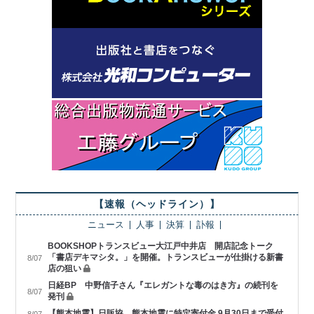
【速報（ヘッドライン）】
ニュース
人事
決算
訃報
BOOKSHOPトランスビュー大江戸中井店 開店記念トーク
「書店デキマシタ。」を開催。トランスビューが仕掛ける新書
8/07
店の狙い
日経BP 中野信子さん『エレガントな毒のはき方』の続刊を
8/07
発刊
【熊本地震】日販協、熊本地震に特定寄付金 9月30日まで受付