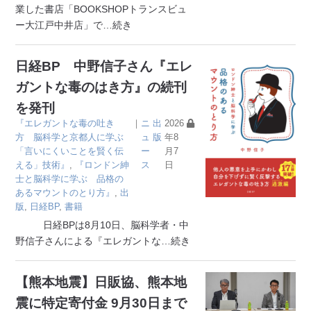
業した書店「BOOKSHOPトランスビュ
ー大江戸中井店」で
…続き
日経BP 中野信子さん『エレ
ガントな毒のはき方』の続刊
を発刊
『エレガントな毒の吐き
｜
ニ
出
2026
方 脳科学と京都人に学ぶ
ュ
版
年8
「言いにくいことを賢く伝
ー
月7
える」技術』
,
『ロンドン紳
ス
日
士と脳科学に学ぶ 品格の
あるマウントのとり方』
,
出
版
,
日経BP
,
書籍
日経BPは8月10日、脳科学者・中
野信子さんによる『エレガントな
…続き
【熊本地震】日販協、熊本地
震に特定寄付金 9月30日まで