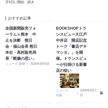
月5日に開始
…続き
おすすめ記事
全国新聞販売フォ
BOOKSHOPトラ
ーラム㏌熊本 中
ンスビュー大江戸
止を決断 熊日
中井店 開店記念
会・福山会長 熊日
トーク「書店デキ
本社・髙村販売局
マシタ。」を開
長「断腸の思い」
催。トランスビュ
ニュース
新聞
｜
2026年8月6日
ーが仕掛ける新書
店の狙い
ニュース
2026年8月7
｜
出版
日