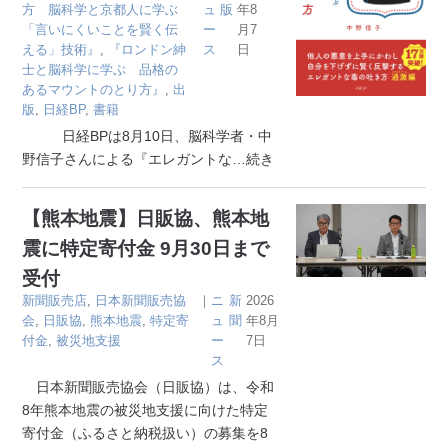
方 脳科学と京都人に学ぶ
ュ
版
年8
「言いにくいことを賢く伝
ー
月7
える」技術』
,
『ロンドン紳
ス
日
士と脳科学に学ぶ 品格の
あるマウントのとり方』
,
出
版
,
日経BP
,
書籍
日経BPは8月10日、脳科学者・中
野信子さんによる『エレガントな
…続き
【熊本地震】日販協、熊本地
震に特定寄付金 9月30日まで
受付
新聞販売店
,
日本新聞販売協
｜
ニ
新
2026
会
,
日販協
,
熊本地震
,
特定寄
ュ
聞
年8月
付金
,
被災地支援
ー
7日
ス
日本新聞販売協会（日販協）は、令和
8年熊本地震の被災地支援に向けた特定
寄付金（ふるさと納税扱い）の募集を8