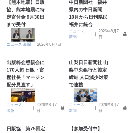
【熊本地震】日販
中日新聞社 福井
協、熊本地震に特
県内の中日新聞
定寄付金 9月30日
10月から日刊県民
まで受付
福井に統合
ニュース
2026年8月7
｜
新聞
日
ニュース
新聞
｜
2026年8月7日
出版梓会懇親会に
山梨日日新聞社 山
170人超 日販・富
梨中央銀行と協定
樫社長「マージン
締結 人口減少対策
配分見直す」
で連携
ニュース
2026年8月7
ニュース
2026年8月7
｜
｜
出版
日
新聞
日
日販協 第75回定
【参加受付中】