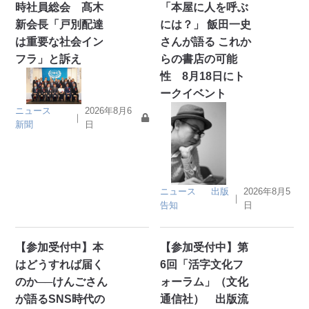
時社員総会 髙木
「本屋に人を呼ぶ
新会長「戸別配達
には？」 飯田一史
は重要な社会イン
さんが語る これか
フラ」と訴え
らの書店の可能
性 8月18日にト
ークイベント
ニュース
2026年8月6
｜
新聞
日
ニュース
出版
2026年8月5
｜
告知
日
【参加受付中】本
【参加受付中】第
はどうすれば届く
6回「活字文化フ
のか──けんごさん
ォーラム」（文化
が語るSNS時代の
通信社） 出版流