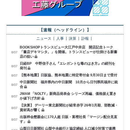
【速報（ヘッドライン）】
ニュース
人事
決算
訃報
BOOKSHOPトランスビュー大江戸中井店 開店記念トーク
「書店デキマシタ。」を開催。トランスビューが仕掛ける新書
8/07
店の狙い
日経BP 中野信子さん『エレガントな毒のはき方』の続刊を
8/07
発刊
【熊本地震】日販協、熊本地震に特定寄付金 9月30日まで受付
8/07
中日新聞社 福井県内の中日新聞 10月から日刊県民福井に統
8/07
合
JMAM 「NOLTY」新商品発表会 シリーズ再編、価格据え置き
8/07
か値下げ方針
【決算】 デーリー東北新聞社が経常赤字 26年3月期、部数減・
8/07
資材高が響く
出版梓会懇親会に170人超 日販・富樫社長「マージン配分見直
8/07
す」
山梨日日新聞社 山梨中央銀行と協定締結 人口減少対策で連携