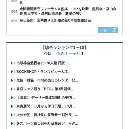
8/07
全国新聞販売フォーラム㏌熊本 中止を決断 熊日会・福山会
8/06
長 熊日本社・髙村販売局長「断腸の思い」
毎日新聞 宮﨑優さん起用の新CM放映開始
8/06
一覧へ
【総合ランキング1〜10】
今日
今週
一ヶ月
出版梓会懇親会に170人超 日販・...
BOOKSHOPトランスビュー大江...
取協・雑協 年間発売日カレンダー発...
書店フェア競う「BFC」第3回開催...
【決算】 デーリー東北新聞社が経常...
奈良新聞、８月から休刊日増。10月...
大分合同、新社長に長野景一副社長 ...
各スポーツ紙１部売り価格改定 月ぎ...