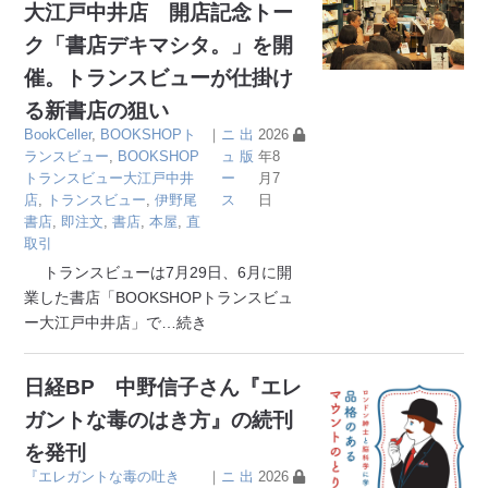
大江戸中井店 開店記念トー
ク「書店デキマシタ。」を開
催。トランスビューが仕掛け
る新書店の狙い
BookCeller
,
BOOKSHOPト
｜
ニ
出
2026
ランスビュー
,
BOOKSHOP
ュ
版
年8
トランスビュー大江戸中井
ー
月7
店
,
トランスビュー
,
伊野尾
ス
日
書店
,
即注文
,
書店
,
本屋
,
直
取引
トランスビューは7月29日、6月に開
業した書店「BOOKSHOPトランスビュ
ー大江戸中井店」で
…続き
日経BP 中野信子さん『エレ
ガントな毒のはき方』の続刊
を発刊
『エレガントな毒の吐き
｜
ニ
出
2026