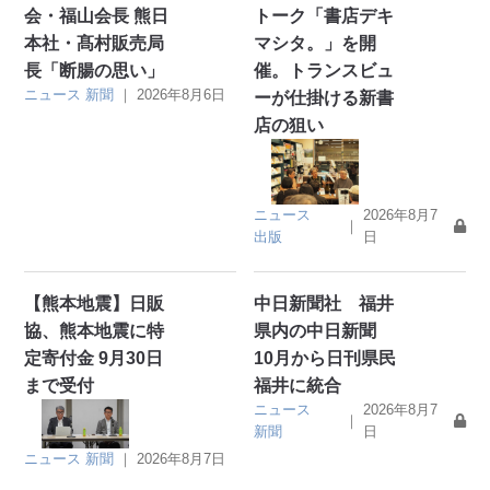
会・福山会長 熊日
トーク「書店デキ
本社・髙村販売局
マシタ。」を開
長「断腸の思い」
催。トランスビュ
ニュース
新聞
｜
2026年8月6日
ーが仕掛ける新書
店の狙い
ニュース
2026年8月7
｜
出版
日
【熊本地震】日販
中日新聞社 福井
協、熊本地震に特
県内の中日新聞
定寄付金 9月30日
10月から日刊県民
まで受付
福井に統合
ニュース
2026年8月7
｜
新聞
日
ニュース
新聞
｜
2026年8月7日