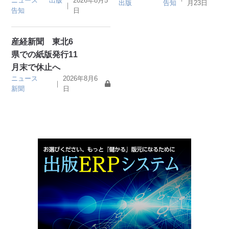
ニュース
出版
2026年8月5
出版
告知
月23日
｜
告知
日
産経新聞 東北6
県での紙版発行11
月末で休止へ
ニュース
2026年8月6
｜
新聞
日