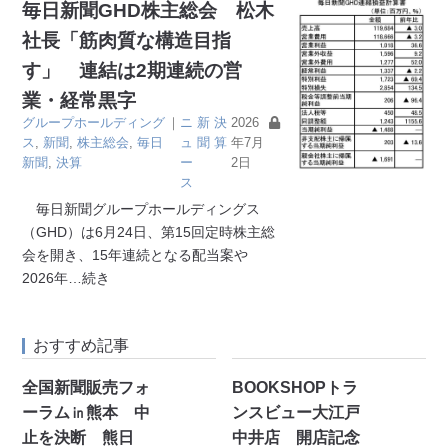
毎日新聞GHD株主総会 松木
社長「筋肉質な構造目指
す」 連結は2期連続の営
業・経常黒字
グループホールディング
｜
ニ
新
決
2026
ス
,
新聞
,
株主総会
,
毎日
ュ
聞
算
年7月
新聞
,
決算
ー
2日
ス
毎日新聞グループホールディングス
（GHD）は6月24日、第15回定時株主総
会を開き、15年連続となる配当案や
2026年
…続き
おすすめ記事
全国新聞販売フォ
BOOKSHOPトラ
ーラム㏌熊本 中
ンスビュー大江戸
止を決断 熊日
中井店 開店記念