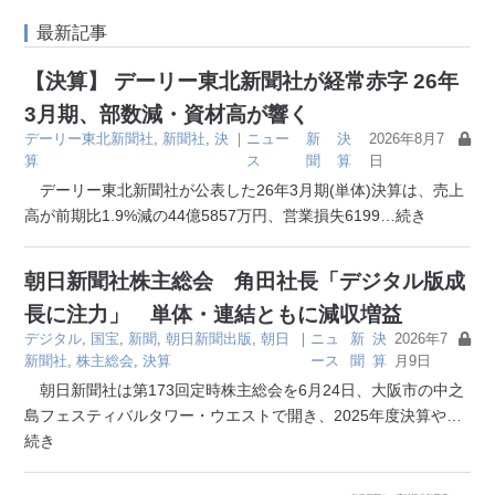
最新記事
【決算】 デーリー東北新聞社が経常赤字 26年
3月期、部数減・資材高が響く
デーリー東北新聞社
,
新聞社
,
決
｜
ニュー
新
決
2026年8月7
算
ス
聞
算
日
デーリー東北新聞社が公表した26年3月期(単体)決算は、売上
高が前期比1.9%減の44億5857万円、営業損失6199
…続き
朝日新聞社株主総会 角田社長「デジタル版成
長に注力」 単体・連結ともに減収増益
デジタル
,
国宝
,
新聞
,
朝日新聞出版
,
朝日
｜
ニュ
新
決
2026年7
新聞社
,
株主総会
,
決算
ース
聞
算
月9日
朝日新聞社は第173回定時株主総会を6月24日、大阪市の中之
島フェスティバルタワー・ウエストで開き、2025年度決算や
…
続き