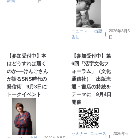
新聞
日
ニュース
出版
2026年8月5
｜
告知
日
【参加受付中】本
【参加受付中】第
はどうすれば届く
6回「活字文化フ
のか──けんごさん
ォーラム」（文化
が語るSNS時代の
通信社） 出版流
発信術 9月3日に
通・書店の持続を
トークイベント
テーマに 9月4日
開催
セミナー
ニュース
2026年6
｜