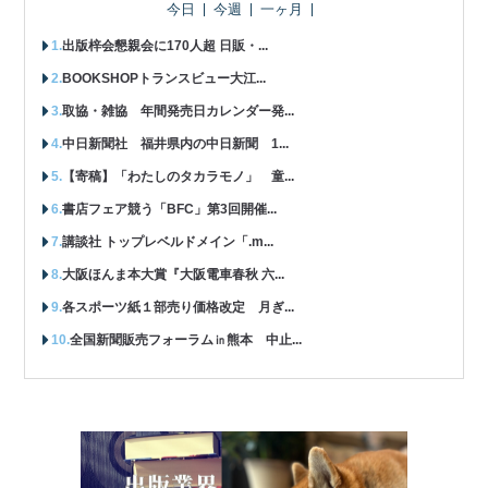
今日
今週
一ヶ月
出版梓会懇親会に170人超 日販・...
BOOKSHOPトランスビュー大江...
取協・雑協 年間発売日カレンダー発...
中日新聞社 福井県内の中日新聞 1...
【寄稿】「わたしのタカラモノ」 童...
書店フェア競う「BFC」第3回開催...
講談社 トップレベルドメイン「.m...
大阪ほんま本大賞『大阪電車春秋 六...
各スポーツ紙１部売り価格改定 月ぎ...
全国新聞販売フォーラム㏌熊本 中止...