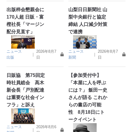
出版梓会懇親会に
山梨日日新聞社 山
170人超 日販・富
梨中央銀行と協定
樫社長「マージン
締結 人口減少対策
配分見直す」
で連携
ニュース
2026年8月7
ニュース
2026年8月7
｜
｜
出版
日
新聞
日
日販協 第75回定
【参加受付中】
時社員総会 髙木
「本屋に人を呼ぶ
新会長「戸別配達
には？」 飯田一史
は重要な社会イン
さんが語る これか
フラ」と訴え
らの書店の可能
性 8月18日にト
ークイベント
ニュース
2026年8月6
｜