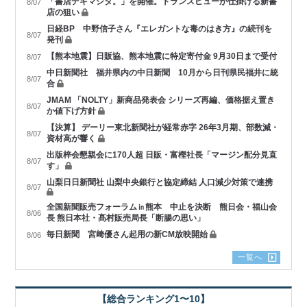
「書店デキマシタ。」を開催。トランスビューが仕掛ける新書
8/07
店の狙い
日経BP 中野信子さん『エレガントな毒のはき方』の続刊を
8/07
発刊
【熊本地震】日販協、熊本地震に特定寄付金 9月30日まで受付
8/07
中日新聞社 福井県内の中日新聞 10月から日刊県民福井に統
8/07
合
JMAM 「NOLTY」新商品発表会 シリーズ再編、価格据え置き
8/07
か値下げ方針
【決算】 デーリー東北新聞社が経常赤字 26年3月期、部数減・
8/07
資材高が響く
出版梓会懇親会に170人超 日販・富樫社長「マージン配分見直
8/07
す」
山梨日日新聞社 山梨中央銀行と協定締結 人口減少対策で連携
8/07
全国新聞販売フォーラム㏌熊本 中止を決断 熊日会・福山会
8/06
長 熊日本社・髙村販売局長「断腸の思い」
毎日新聞 宮﨑優さん起用の新CM放映開始
8/06
一覧へ
【総合ランキング1〜10】