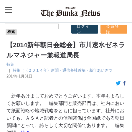
ログイ
会員登
ン
録
【2014新年朝日会総会】市川速水ゼネラ
ルマネジャー兼報道局長
特集
｜
特集（〈２０１４年〉新聞・通信各社首脳・新年あいさつ
2014年1月31日
新年あけましておめでとうございます。本年もよろし
くお願いします。 編集部門と販売部門は、社内におい
て紙面戦略や地域戦略をともに担っています。社外にお
いても、ＡＳＡと記者との信頼関係は全国紙である朝日
新聞にとって、誇らしく大切な関係であります。 編集