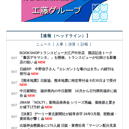
【速報（ヘッドライン）】
ニュース
人事
決算
訃報
BOOKSHOPトランスビュー大江戸中井店 開店記念トーク
「書店デキマシタ。」を開催。トランスビューが仕掛ける新書
8/07
店の狙い
NEW
日経BP 中野信子さん『エレガントな毒のはき方』の続刊を
8/07
発刊
NEW
【熊本地震】日販協、熊本地震に特定寄付金 9月30日まで受付
8/07
NEW
中日新聞社 福井県内の中日新聞 10月から日刊県民福井に統
8/07
合
NEW
JMAM 「NOLTY」新商品発表会 シリーズ再編、価格据え置き
8/07
か値下げ方針
NEW
【決算】 デーリー東北新聞社が経常赤字 26年3月期、部数減・
8/07
資材高が響く
NEW
出版梓会懇親会に170人超 日販・富樫社長「マージン配分見直
8/07