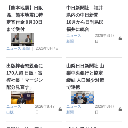
【熊本地震】日販
中日新聞社 福井
協、熊本地震に特
県内の中日新聞
定寄付金 9月30日
10月から日刊県民
まで受付
福井に統合
ニュース
2026年8月7
｜
新聞
日
ニュース
新聞
｜
2026年8月7日
出版梓会懇親会に
山梨日日新聞社 山
170人超 日販・富
梨中央銀行と協定
樫社長「マージン
締結 人口減少対策
配分見直す」
で連携
ニュース
2026年8月7
ニュース
2026年8月7
｜
｜
出版
日
新聞
日