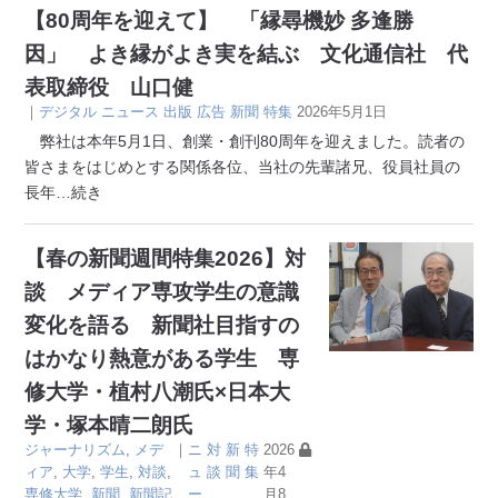
【80周年を迎えて】 「縁尋機妙 多逢勝
因」 よき縁がよき実を結ぶ 文化通信社 代
表取締役 山口健
｜
デジタル
ニュース
出版
広告
新聞
特集
2026年5月1日
弊社は本年5月1日、創業・創刊80周年を迎えました。読者の
皆さまをはじめとする関係各位、当社の先輩諸兄、役員社員の
長年
…続き
【春の新聞週間特集2026】対
談 メディア専攻学生の意識
変化を語る 新聞社目指すの
はかなり熱意がある学生 専
修大学・植村八潮氏×日本大
学・塚本晴二朗氏
ジャーナリズム
,
メデ
｜
ニ
対
新
特
2026
ィア
,
大学
,
学生
,
対談
,
ュ
談
聞
集
年4
専修大学
,
新聞
,
新聞記
ー
月8