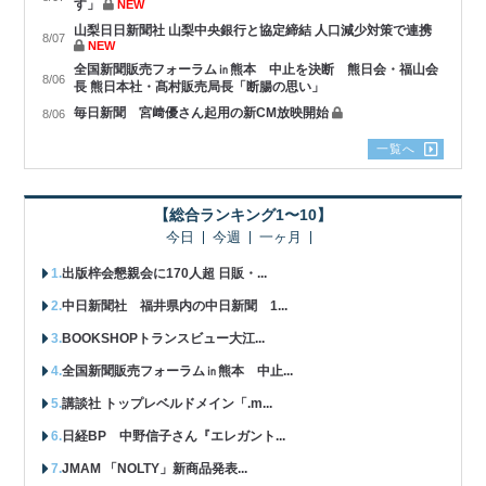
す」
NEW
山梨日日新聞社 山梨中央銀行と協定締結 人口減少対策で連携
8/07
NEW
全国新聞販売フォーラム㏌熊本 中止を決断 熊日会・福山会
8/06
長 熊日本社・髙村販売局長「断腸の思い」
毎日新聞 宮﨑優さん起用の新CM放映開始
8/06
一覧へ
【総合ランキング1〜10】
今日
今週
一ヶ月
出版梓会懇親会に170人超 日販・...
中日新聞社 福井県内の中日新聞 1...
BOOKSHOPトランスビュー大江...
全国新聞販売フォーラム㏌熊本 中止...
講談社 トップレベルドメイン「.m...
日経BP 中野信子さん『エレガント...
JMAM 「NOLTY」新商品発表...