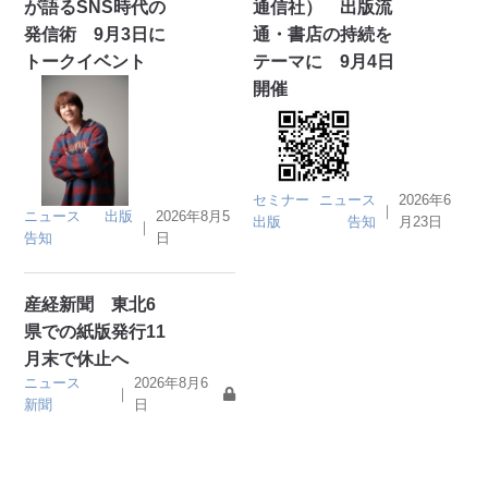
が語るSNS時代の
通信社） 出版流
発信術 9月3日に
通・書店の持続を
トークイベント
テーマに 9月4日
開催
セミナー
ニュース
2026年6
｜
ニュース
出版
2026年8月5
出版
告知
月23日
｜
告知
日
産経新聞 東北6
県での紙版発行11
月末で休止へ
ニュース
2026年8月6
｜
新聞
日