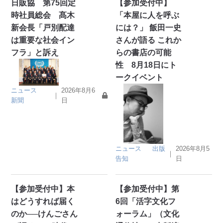
日販協 第75回定
【参加受付中】
時社員総会 髙木
「本屋に人を呼ぶ
新会長「戸別配達
には？」 飯田一史
は重要な社会イン
さんが語る これか
フラ」と訴え
らの書店の可能
性 8月18日にト
ークイベント
ニュース
2026年8月6
｜
新聞
日
ニュース
出版
2026年8月5
｜
告知
日
【参加受付中】本
【参加受付中】第
はどうすれば届く
6回「活字文化フ
のか──けんごさん
ォーラム」（文化