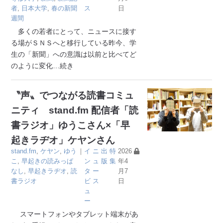
者
,
日本大学
,
春の新聞
ス
日
週間
多くの若者にとって、ニュースに接す
る場がＳＮＳへと移行している昨今、学
生の「新聞」への意識は以前と比べてど
のように変化
…続き
〝声〟でつながる読書コミュ
ニティ stand.fm 配信者「読
書ラジオ」ゆうこさん×「早
起きラヂオ」ケヤンさん
stand.fm
,
ケヤン
,
ゆう
｜
イ
ニ
出
特
2026
こ
,
早起きの読みっぱ
ン
ュ
版
集
年4
なし
,
早起きラヂオ
,
読
タ
ー
月7
書ラジオ
ビ
ス
日
ュ
ー
スマートフォンやタブレット端末があ