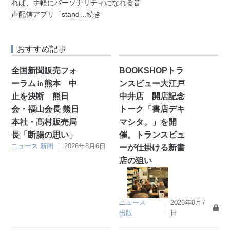
れば、手軽にパーソナリティになれる音
声配信アプリ「stand
…続き
おすすめ記事
全国新聞販売フォ
BOOKSHOPトラ
ーラム㏌熊本 中
ンスビュー大江戸
止を決断 熊日
中井店 開店記念
会・福山会長 熊日
トーク「書店デキ
本社・髙村販売局
マシタ。」を開
長「断腸の思い」
催。トランスビュ
ニュース
新聞
｜
2026年8月6日
ーが仕掛ける新書
店の狙い
ニュース
2026年8月7
｜
出版
日