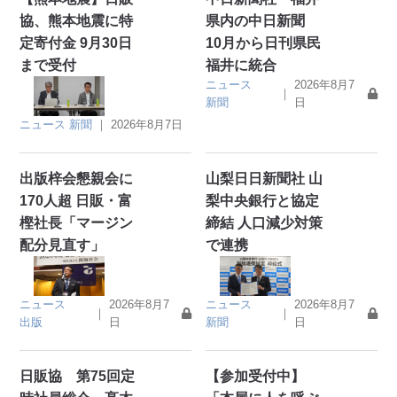
協、熊本地震に特
県内の中日新聞
定寄付金 9月30日
10月から日刊県民
まで受付
福井に統合
ニュース
2026年8月7
｜
新聞
日
ニュース
新聞
｜
2026年8月7日
出版梓会懇親会に
山梨日日新聞社 山
170人超 日販・富
梨中央銀行と協定
樫社長「マージン
締結 人口減少対策
配分見直す」
で連携
ニュース
2026年8月7
ニュース
2026年8月7
｜
｜
出版
日
新聞
日
日販協 第75回定
【参加受付中】