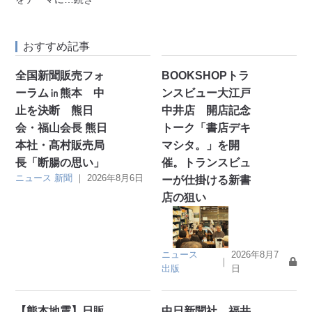
おすすめ記事
全国新聞販売フォ
BOOKSHOPトラ
ーラム㏌熊本 中
ンスビュー大江戸
止を決断 熊日
中井店 開店記念
会・福山会長 熊日
トーク「書店デキ
本社・髙村販売局
マシタ。」を開
長「断腸の思い」
催。トランスビュ
ニュース
新聞
｜
2026年8月6日
ーが仕掛ける新書
店の狙い
ニュース
2026年8月7
｜
出版
日
【熊本地震】日販
中日新聞社 福井