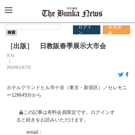
ログイ
会員登
ン
録
［出版］ 日教販春季展示大市会
告知
｜
2014年1月7日
ホテルグランドヒル市ケ谷（東京・新宿区）／セレモニ
ー12時45分から
この記事は有料会員限定です。ログインす
ると続きをお読みいただけます。
email：