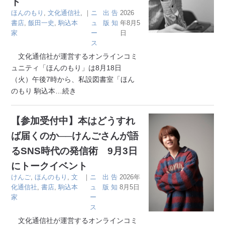
ト
ほんのもり
,
文化通信社
,
｜
ニ
出
告
2026
書店
,
飯田一史
,
駒込本
ュ
版
知
年8月5
家
ー
日
ス
文化通信社が運営するオンラインコミ
ュニティ「ほんのもり」は8月18日
（火）午後7時から、私設図書室「ほん
のもり 駒込本
…続き
【参加受付中】本はどうすれ
ば届くのか──けんごさんが語
るSNS時代の発信術 9月3日
にトークイベント
けんご
,
ほんのもり
,
文
｜
ニ
出
告
2026年
化通信社
,
書店
,
駒込本
ュ
版
知
8月5日
家
ー
ス
文化通信社が運営するオンラインコミ