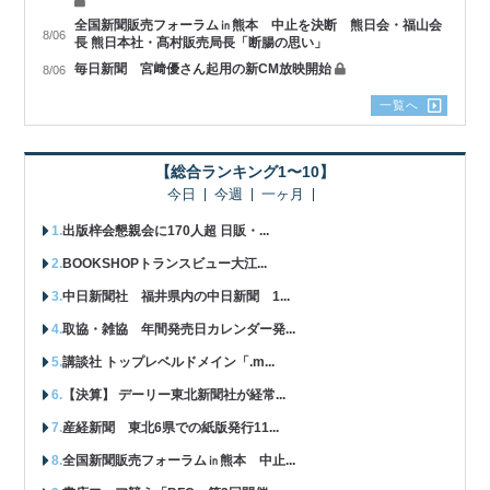
全国新聞販売フォーラム㏌熊本 中止を決断 熊日会・福山会
8/06
長 熊日本社・髙村販売局長「断腸の思い」
毎日新聞 宮﨑優さん起用の新CM放映開始
8/06
一覧へ
【総合ランキング1〜10】
今日
今週
一ヶ月
出版梓会懇親会に170人超 日販・...
BOOKSHOPトランスビュー大江...
中日新聞社 福井県内の中日新聞 1...
取協・雑協 年間発売日カレンダー発...
講談社 トップレベルドメイン「.m...
【決算】 デーリー東北新聞社が経常...
産経新聞 東北6県での紙版発行11...
全国新聞販売フォーラム㏌熊本 中止...