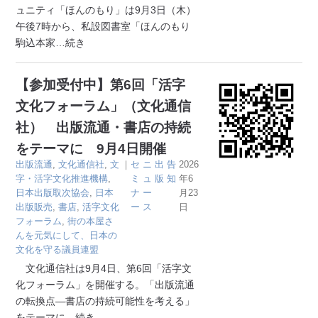
ュニティ「ほんのもり」は9月3日（木）
午後7時から、私設図書室「ほんのもり
駒込本家
…続き
【参加受付中】第6回「活字
文化フォーラム」（文化通信
社） 出版流通・書店の持続
をテーマに 9月4日開催
出版流通
,
文化通信社
,
文
｜
セ
ニ
出
告
2026
字・活字文化推進機構
,
ミ
ュ
版
知
年6
日本出版取次協会
,
日本
ナ
ー
月23
出版販売
,
書店
,
活字文化
ー
ス
日
フォーラム
,
街の本屋さ
んを元気にして、日本の
文化を守る議員連盟
文化通信社は9月4日、第6回「活字文
化フォーラム」を開催する。「出版流通
の転換点―書店の持続可能性を考える」
をテーマに
…続き