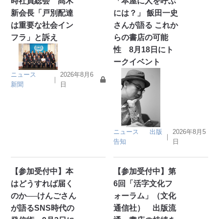
時社員総会 髙木
「本屋に人を呼ぶ
新会長「戸別配達
には？」 飯田一史
は重要な社会イン
さんが語る これか
フラ」と訴え
らの書店の可能
性 8月18日にト
ークイベント
ニュース
2026年8月6
｜
新聞
日
ニュース
出版
2026年8月5
｜
告知
日
【参加受付中】本
【参加受付中】第
はどうすれば届く
6回「活字文化フ
のか──けんごさん
ォーラム」（文化
が語るSNS時代の
通信社） 出版流