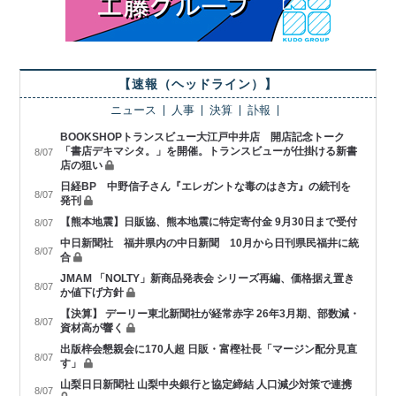
【速報（ヘッドライン）】
ニュース
人事
決算
訃報
BOOKSHOPトランスビュー大江戸中井店 開店記念トーク
「書店デキマシタ。」を開催。トランスビューが仕掛ける新書
8/07
店の狙い
日経BP 中野信子さん『エレガントな毒のはき方』の続刊を
8/07
発刊
【熊本地震】日販協、熊本地震に特定寄付金 9月30日まで受付
8/07
中日新聞社 福井県内の中日新聞 10月から日刊県民福井に統
8/07
合
JMAM 「NOLTY」新商品発表会 シリーズ再編、価格据え置き
8/07
か値下げ方針
【決算】 デーリー東北新聞社が経常赤字 26年3月期、部数減・
8/07
資材高が響く
出版梓会懇親会に170人超 日販・富樫社長「マージン配分見直
8/07
す」
山梨日日新聞社 山梨中央銀行と協定締結 人口減少対策で連携
8/07