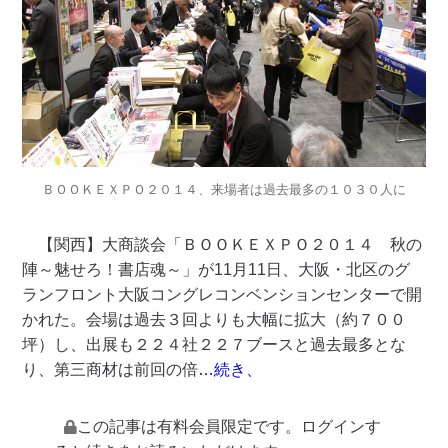
ＢＯＯＫＥＸＰＯ２０１４、来場者は過去最多の１０３０人に
【関西】大商談会「ＢＯＯＫＥＸＰＯ２０１４ 秋の
陣～魅せろ！書店魂～」が11月11日、大阪・北区のグ
ランフロント大阪コングレコンベンションセンターで開
かれた。会場は過去３回よりも大幅に拡大（約７００
坪）し、出展も２２４社２２７ブースと過去最多とな
り、第三商材は前回の倍
…続き、
この記事は有料会員限定です。ログインす