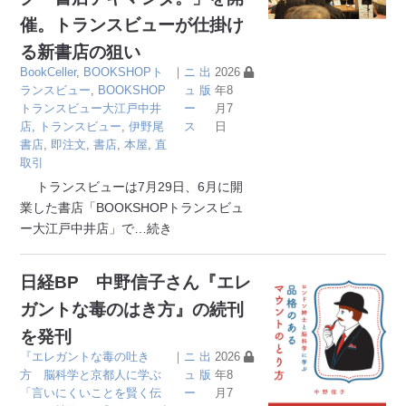
催。トランスビューが仕掛け
る新書店の狙い
BookCeller
,
BOOKSHOPト
｜
ニ
出
2026
ランスビュー
,
BOOKSHOP
ュ
版
年8
トランスビュー大江戸中井
ー
月7
店
,
トランスビュー
,
伊野尾
ス
日
書店
,
即注文
,
書店
,
本屋
,
直
取引
トランスビューは7月29日、6月に開
業した書店「BOOKSHOPトランスビュ
ー大江戸中井店」で
…続き
日経BP 中野信子さん『エレ
ガントな毒のはき方』の続刊
を発刊
『エレガントな毒の吐き
｜
ニ
出
2026
方 脳科学と京都人に学ぶ
ュ
版
年8
「言いにくいことを賢く伝
ー
月7