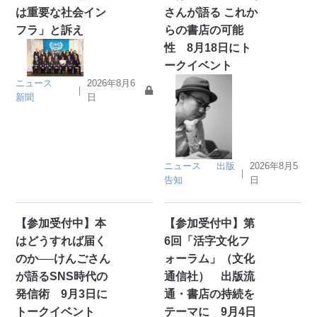
は重要な社会イン
さんが語る これか
フラ」と訴え
らの書店の可能
性 8月18日にト
ークイベント
ニュース
2026年8月6
｜
新聞
日
ニュース
出版
2026年8月5
｜
告知
日
【参加受付中】本
【参加受付中】第
はどうすれば届く
6回「活字文化フ
のか──けんごさん
ォーラム」（文化
が語るSNS時代の
通信社） 出版流
発信術 9月3日に
通・書店の持続を
トークイベント
テーマに 9月4日