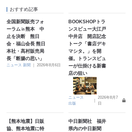
おすすめ記事
全国新聞販売フォ
BOOKSHOPトラ
ーラム㏌熊本 中
ンスビュー大江戸
止を決断 熊日
中井店 開店記念
会・福山会長 熊日
トーク「書店デキ
本社・髙村販売局
マシタ。」を開
長「断腸の思い」
催。トランスビュ
ニュース
新聞
｜
2026年8月6日
ーが仕掛ける新書
店の狙い
ニュース
2026年8月7
｜
出版
日
【熊本地震】日販
中日新聞社 福井
協、熊本地震に特
県内の中日新聞