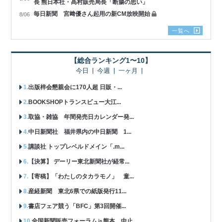
長 熊日本社・髙村販売局長「断腸の思い」
毎日新聞 宮﨑優さん起用の新CM放映開始
8/06
一覧へ
【総合ランキング1〜10】
今日
今週
一ヶ月
出版梓会懇親会に170人超 日販・...
BOOKSHOPトランスビュー大江...
取協・雑協 年間発売日カレンダー発...
中日新聞社 福井県内の中日新聞 1...
講談社 トップレベルドメイン「.m...
【決算】 デーリー東北新聞社が経常...
【寄稿】「わたしのタカラモノ」 童...
産経新聞 東北6県での紙版発行11...
書店フェア競う「BFC」第3回開催...
全国新聞販売フォーラム㏌熊本 中止...