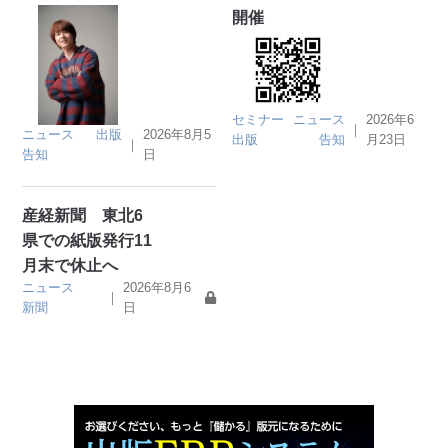
開催
セミナー
ニュース
2026年6
｜
ニュース
出版
2026年8月5
出版
告知
月23日
｜
告知
日
産経新聞 東北6
県での紙版発行11
月末で休止へ
ニュース
2026年8月6
｜
新聞
日