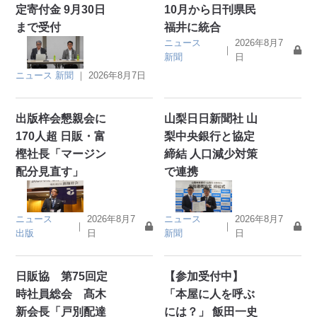
定寄付金 9月30日
10月から日刊県民
まで受付
福井に統合
ニュース
2026年8月7
｜
新聞
日
ニュース
新聞
｜
2026年8月7日
出版梓会懇親会に
山梨日日新聞社 山
170人超 日販・富
梨中央銀行と協定
樫社長「マージン
締結 人口減少対策
配分見直す」
で連携
ニュース
2026年8月7
ニュース
2026年8月7
｜
｜
出版
日
新聞
日
日販協 第75回定
【参加受付中】
時社員総会 髙木
「本屋に人を呼ぶ
新会長「戸別配達
には？」 飯田一史