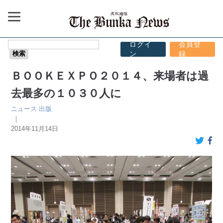
ログイ
会員登
ン
録
ＢＯＯＫＥＸＰＯ２０１４、来場者は過
去最多の１０３０人に
ニュース
出版
｜
2014年11月14日