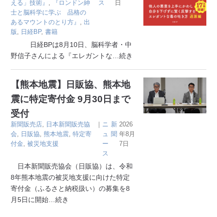
える」技術』
,
『ロンドン紳
ス
日
士と脳科学に学ぶ 品格の
あるマウントのとり方』
,
出
版
,
日経BP
,
書籍
日経BPは8月10日、脳科学者・中
野信子さんによる『エレガントな
…続き
【熊本地震】日販協、熊本地
震に特定寄付金 9月30日まで
受付
新聞販売店
,
日本新聞販売協
｜
ニ
新
2026
会
,
日販協
,
熊本地震
,
特定寄
ュ
聞
年8月
付金
,
被災地支援
ー
7日
ス
日本新聞販売協会（日販協）は、令和
8年熊本地震の被災地支援に向けた特定
寄付金（ふるさと納税扱い）の募集を8
月5日に開始
…続き