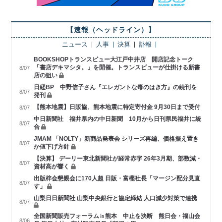
【速報（ヘッドライン）】
ニュース
人事
決算
訃報
BOOKSHOPトランスビュー大江戸中井店 開店記念トーク
「書店デキマシタ。」を開催。トランスビューが仕掛ける新書
8/07
店の狙い
日経BP 中野信子さん『エレガントな毒のはき方』の続刊を
8/07
発刊
【熊本地震】日販協、熊本地震に特定寄付金 9月30日まで受付
8/07
中日新聞社 福井県内の中日新聞 10月から日刊県民福井に統
8/07
合
JMAM 「NOLTY」新商品発表会 シリーズ再編、価格据え置き
8/07
か値下げ方針
【決算】 デーリー東北新聞社が経常赤字 26年3月期、部数減・
8/07
資材高が響く
出版梓会懇親会に170人超 日販・富樫社長「マージン配分見直
8/07
す」
山梨日日新聞社 山梨中央銀行と協定締結 人口減少対策で連携
8/07
全国新聞販売フォーラム㏌熊本 中止を決断 熊日会・福山会
8/06