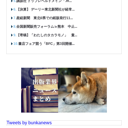
講談社 トップレベルドメイン「.m...
【決算】 デーリー東北新聞社が経常...
産経新聞 東北6県での紙版発行11...
全国新聞販売フォーラム㏌熊本 中止...
【寄稿】「わたしのタカラモノ」 童...
書店フェア競う「BFC」第3回開催...
Tweets by bunkanews