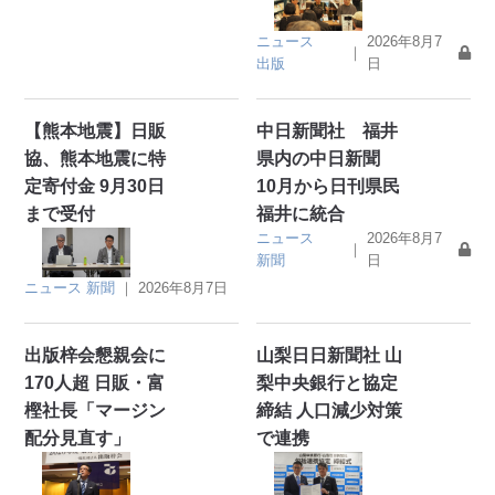
ニュース
2026年8月7
｜
出版
日
【熊本地震】日販
中日新聞社 福井
協、熊本地震に特
県内の中日新聞
定寄付金 9月30日
10月から日刊県民
まで受付
福井に統合
ニュース
2026年8月7
｜
新聞
日
ニュース
新聞
｜
2026年8月7日
出版梓会懇親会に
山梨日日新聞社 山
170人超 日販・富
梨中央銀行と協定
樫社長「マージン
締結 人口減少対策
配分見直す」
で連携