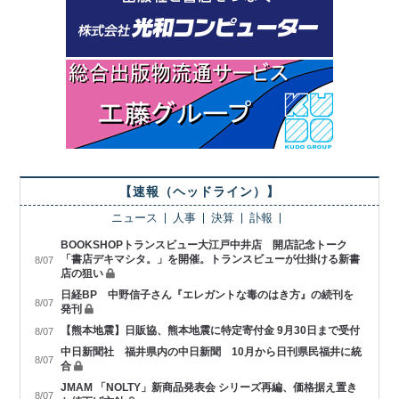
【速報（ヘッドライン）】
ニュース
人事
決算
訃報
BOOKSHOPトランスビュー大江戸中井店 開店記念トーク
「書店デキマシタ。」を開催。トランスビューが仕掛ける新書
8/07
店の狙い
日経BP 中野信子さん『エレガントな毒のはき方』の続刊を
8/07
発刊
【熊本地震】日販協、熊本地震に特定寄付金 9月30日まで受付
8/07
中日新聞社 福井県内の中日新聞 10月から日刊県民福井に統
8/07
合
JMAM 「NOLTY」新商品発表会 シリーズ再編、価格据え置き
8/07