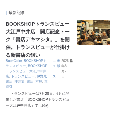
最新記事
BOOKSHOPトランスビュー
大江戸中井店 開店記念トー
ク「書店デキマシタ。」を開
催。トランスビューが仕掛け
る新書店の狙い
BookCeller
,
BOOKSHOPト
｜
ニ
出
2026
ランスビュー
,
BOOKSHOP
ュ
版
年8
トランスビュー大江戸中井
ー
月7
店
,
トランスビュー
,
伊野尾
ス
日
書店
,
即注文
,
書店
,
本屋
,
直
取引
トランスビューは7月29日、6月に開
業した書店「BOOKSHOPトランスビュ
ー大江戸中井店」で
…続き