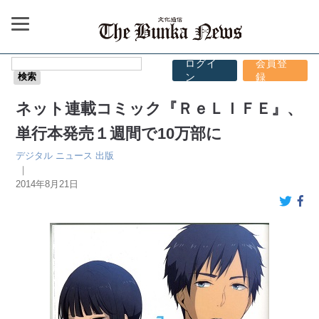
ログイ
会員登
ン
録
ネット連載コミック『ＲｅＬＩＦＥ』、
単行本発売１週間で10万部に
デジタル
ニュース
出版
｜
2014年8月21日