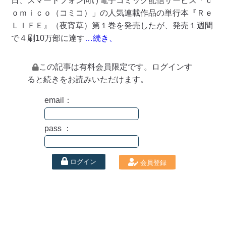
日、スマートフォン向け電子コミック配信サービス「ｃ
ｏｍｉｃｏ（コミコ）」の人気連載作品の単行本『Ｒｅ
ＬＩＦＥ』（夜宵草）第１巻を発売したが、発売１週間
で４刷10万部に達す
…続き、
この記事は有料会員限定です。ログインす
ると続きをお読みいただけます。
email：
pass ：
ログイン
会員登録