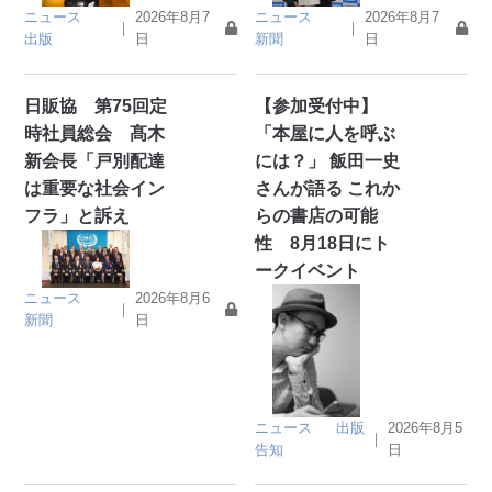
ニュース
2026年8月7
ニュース
2026年8月7
｜
｜
出版
日
新聞
日
日販協 第75回定
【参加受付中】
時社員総会 髙木
「本屋に人を呼ぶ
新会長「戸別配達
には？」 飯田一史
は重要な社会イン
さんが語る これか
フラ」と訴え
らの書店の可能
性 8月18日にト
ークイベント
ニュース
2026年8月6
｜
新聞
日
ニュース
出版
2026年8月5
｜
告知
日