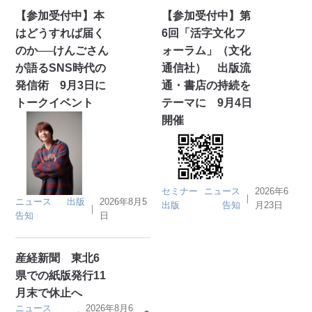
【参加受付中】本
【参加受付中】第
はどうすれば届く
6回「活字文化フ
のか──けんごさん
ォーラム」（文化
が語るSNS時代の
通信社） 出版流
発信術 9月3日に
通・書店の持続を
トークイベント
テーマに 9月4日
開催
セミナー
ニュース
2026年6
｜
ニュース
出版
2026年8月5
出版
告知
月23日
｜
告知
日
産経新聞 東北6
県での紙版発行11
月末で休止へ
ニュース
2026年8月6