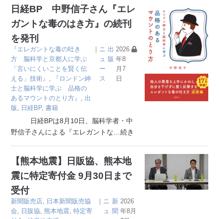
日経BP 中野信子さん『エレ
ガントな毒のはき方』の続刊
を発刊
『エレガントな毒の吐き
｜
ニ
出
2026
方 脳科学と京都人に学ぶ
ュ
版
年8
「言いにくいことを賢く伝
ー
月7
える」技術』
,
『ロンドン紳
ス
日
士と脳科学に学ぶ 品格の
あるマウントのとり方』
,
出
版
,
日経BP
,
書籍
日経BPは8月10日、脳科学者・中
野信子さんによる『エレガントな
…続き
【熊本地震】日販協、熊本地
震に特定寄付金 9月30日まで
受付
新聞販売店
,
日本新聞販売協
｜
ニ
新
2026
会
,
日販協
,
熊本地震
,
特定寄
ュ
聞
年8月