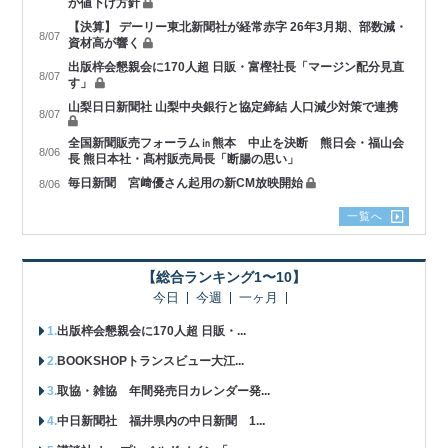
か値下げ方針
【決算】 デーリー東北新聞社が経常赤字 26年3月期、部数減・
8/07
資材高が響く
出版梓会懇親会に170人超 日販・富樫社長「マージン配分見直
8/07
す」
山梨日日新聞社 山梨中央銀行と協定締結 人口減少対策で連携
8/07
全国新聞販売フォーラム㏌熊本 中止を決断 熊日会・福山会
8/06
長 熊日本社・髙村販売局長「断腸の思い」
毎日新聞 宮﨑優さん起用の新CM放映開始
8/06
一覧へ
【総合ランキング1〜10】
今日
今週
一ヶ月
出版梓会懇親会に170人超 日販・...
BOOKSHOPトランスビュー大江...
取協・雑協 年間発売日カレンダー発...
中日新聞社 福井県内の中日新聞 1...