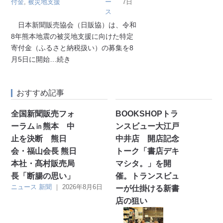
付金
,
被災地支援
ー
7日
ス
日本新聞販売協会（日販協）は、令和
8年熊本地震の被災地支援に向けた特定
寄付金（ふるさと納税扱い）の募集を8
月5日に開始
…続き
おすすめ記事
全国新聞販売フォ
BOOKSHOPトラ
ーラム㏌熊本 中
ンスビュー大江戸
止を決断 熊日
中井店 開店記念
会・福山会長 熊日
トーク「書店デキ
本社・髙村販売局
マシタ。」を開
長「断腸の思い」
催。トランスビュ
ニュース
新聞
｜
2026年8月6日
ーが仕掛ける新書
店の狙い