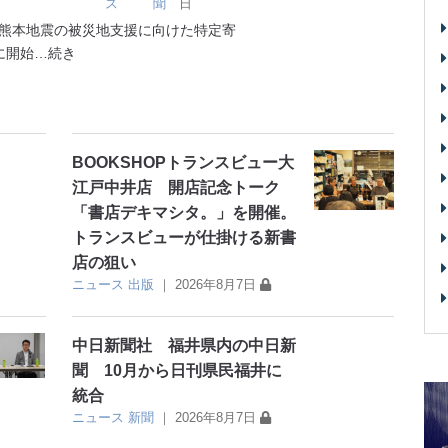
ス
聞
日
熊本地震の被災地支援に向けた特定寄
に開始
…続き
BOOKSHOPトランスビュー大
江戸中井店 開店記念トーク
「書店デキマシタ。」を開催。
トランスビューが仕掛ける新書
店の狙い
ニュース
出版
｜
2026年8月7日
中日新聞社 福井県内の中日新
聞 10月から日刊県民福井に
統合
ニュース
新聞
｜
2026年8月7日