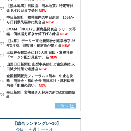
【熊本地震】日販協、熊本地震に特定寄付
/07
金 9月30日まで受付
NEW
中日新聞社 福井県内の中日新聞 10月か
/07
ら日刊県民福井に統合
NEW
JMAM 「NOLTY」新商品発表会 シリーズ再
/07
編、価格据え置きか値下げ方針
NEW
【決算】 デーリー東北新聞社が経常赤字 26
/07
年3月期、部数減・資材高が響く
NEW
出版梓会懇親会に170人超 日販・富樫社長
/07
「マージン配分見直す」
NEW
山梨日日新聞社 山梨中央銀行と協定締結 人
/07
口減少対策で連携
NEW
全国新聞販売フォーラム㏌熊本 中止を決
断 熊日会・福山会長 熊日本社・髙村販売
/06
局長「断腸の思い」
NEW
毎日新聞 宮﨑優さん起用の新CM放映開始
/06
一覧へ
【総合ランキング1〜10】
今日
今週
一ヶ月