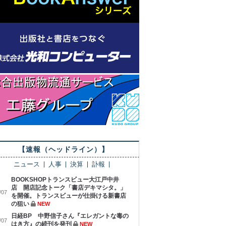
【速報（ヘッドライン）】
ニュース
人事
決算
訃報
BOOKSHOPトランスビュー大江戸中井
店 開店記念トーク「書店デキマシタ。」
/07
を開催。トランスビューが仕掛ける新書店
の狙い
NEW
日経BP 中野信子さん『エレガントな毒の
/07
はき方』の続刊を発刊
NEW