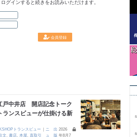
。ログインすると続きをお読みいただけます。
会員登録
大江戸中井店 開店記念トーク
トランスビューが仕掛ける新
8
OKSHOPトランスビュー
｜
ニ
出
2026
8
注文
,
書店
,
本屋
,
直取引
ュ
版
年8月7