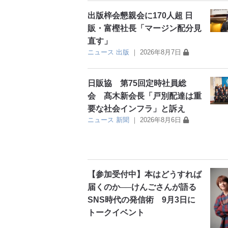
出版梓会懇親会に170人超 日
販・富樫社長「マージン配分見
直す」
ニュース
出版
｜
2026年8月7日
日販協 第75回定時社員総
会 髙木新会長「戸別配達は重
要な社会インフラ」と訴え
ニュース
新聞
｜
2026年8月6日
【参加受付中】本はどうすれば
届くのか──けんごさんが語る
SNS時代の発信術 9月3日に
トークイベント