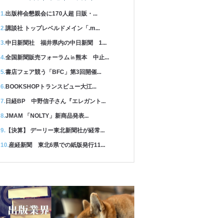
出版梓会懇親会に170人超 日販・...
講談社 トップレベルドメイン「.m...
中日新聞社 福井県内の中日新聞 1...
全国新聞販売フォーラム㏌熊本 中止...
書店フェア競う「BFC」第3回開催...
BOOKSHOPトランスビュー大江...
日経BP 中野信子さん『エレガント...
JMAM 「NOLTY」新商品発表...
【決算】 デーリー東北新聞社が経常...
産経新聞 東北6県での紙版発行11...