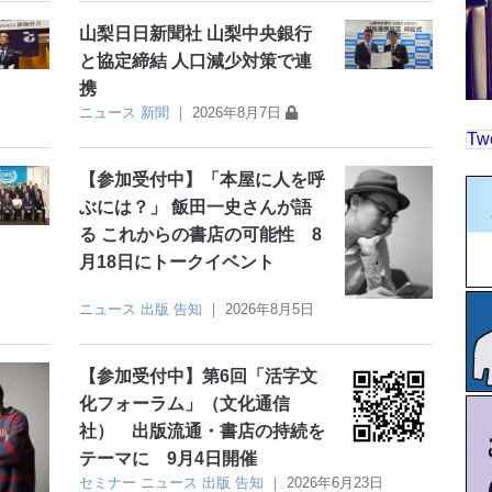
山梨日日新聞社 山梨中央銀行
と協定締結 人口減少対策で連
携
ニュース
新聞
｜
2026年8月7日
Tw
【参加受付中】「本屋に人を呼
ぶには？」 飯田一史さんが語
る これからの書店の可能性 8
月18日にトークイベント
ニュース
出版
告知
｜
2026年8月5日
【参加受付中】第6回「活字文
化フォーラム」（文化通信
社） 出版流通・書店の持続を
テーマに 9月4日開催
セミナー
ニュース
出版
告知
｜
2026年6月23日