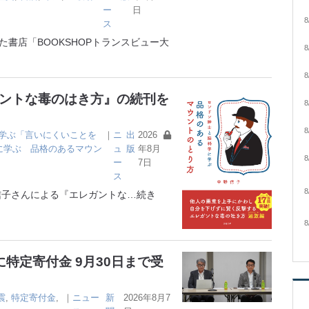
ー
日
8
ス
書店「BOOKSHOPトランスビュー大
8
8
ガントな毒のはき方』の続刊を
8
8
学ぶ「言いにくいことを
｜
ニ
出
2026
に学ぶ 品格のあるマウン
ュ
版
年8月
8
ー
7日
ス
8
子さんによる『エレガントな
…続き
8
特定寄付金 9月30日まで受
震
,
特定寄付金
,
｜
ニュー
新
2026年8月7