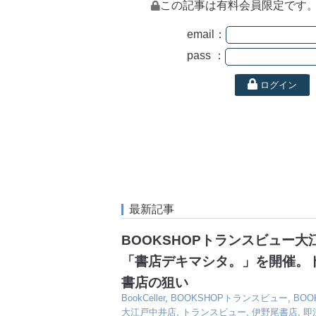
この記事は有料会員限定です
email：
pass ：
ログイン
最新記事
BOOKSHOPトランスビュー
「書店デキマシタ。」を開催。
書店の狙い
BookCeller
,
BOOKSHOPトランスビュー
,
BO
大江戸中井店
,
トランスビュー
,
伊野尾書店
,
即