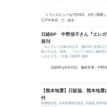
トランスビューは7月29日、6月に開業した
江戸中井店」で
…続き
日経BP 中野信子さん『エレ
発刊
『エレガントな毒の吐き方 脳科学と京都人に
賢く伝える」技術』
,
『ロンドン紳士と脳科学
トのとり方』
,
出版
,
日経BP
,
書籍
日経BPは8月10日、脳科学者・中野信
【熊本地震】日販協、熊本地震に
付
新聞販売店
,
日本新聞販売協会
,
日販協
,
熊本地