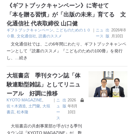
《ギフトブックキャンペーン》に寄せて
「本を贈る習慣」が「出版の未来」育てる 文
化通信社 代表取締役 山口健
ギフトブックキャンペーン
,
こどものための１０
｜
ニュ
出
2026年8
０冊
,
文化通信社
,
読書のススメ
ース
版
月10日
文化通信社では、この6年間にわたり、ギフトブックキャンペ
ーンとして『読書のススメ』『こどものための100冊』を発行
し、
…続き
大垣書店 季刊タウン誌「体
験連動型雑誌」としてリニュ
ーアル 好調に推移
KYOTO MAGAZINE
,
｜
ニ
出
2026
佐々木酒造
,
土門蘭
,
大垣
ュ
版
年8月
書店
,
松本隆
ー
10日
ス
大垣書店の共創事業部が手がける季刊
タウン誌『KYOTO MAGAZINE』が、数