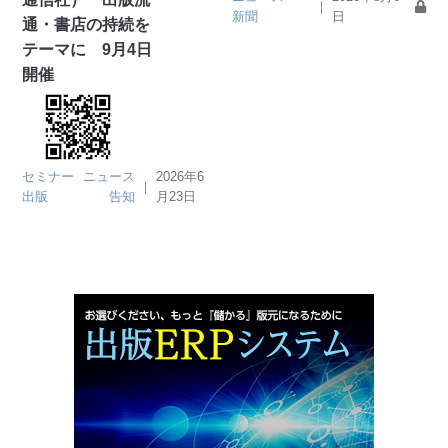
｜
新聞
日
通・書店の持続を
テーマに 9月4日
開催
セミナー
ニュース
2026年6
｜
出版
告知
月23日