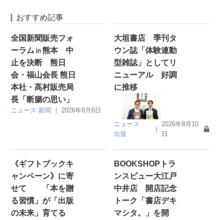
おすすめ記事
全国新聞販売フォ
大垣書店 季刊タ
ーラム㏌熊本 中
ウン誌「体験連動
止を決断 熊日
型雑誌」としてリ
会・福山会長 熊日
ニューアル 好調
本社・髙村販売局
に推移
長「断腸の思い」
ニュース
新聞
｜
2026年8月6日
ニュース
2026年8月10
｜
出版
日
《ギフトブックキ
BOOKSHOPトラ
ャンペーン》に寄
ンスビュー大江戸
せて 「本を贈
中井店 開店記念
る習慣」が「出版
トーク「書店デキ
の未来」育てる
マシタ。」を開