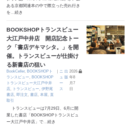
ある京都関連本の中で際立った売れ行き
を
…続き
BOOKSHOPトランスビュー
大江戸中井店 開店記念トー
ク「書店デキマシタ。」を開
催。トランスビューが仕掛け
る新書店の狙い
BookCeller
,
BOOKSHOPト
｜
ニ
出
2026
ランスビュー
,
BOOKSHOP
ュ
版
年8
トランスビュー大江戸中井
ー
月7
店
,
トランスビュー
,
伊野尾
ス
日
書店
,
即注文
,
書店
,
本屋
,
直
取引
トランスビューは7月29日、6月に開
業した書店「BOOKSHOPトランスビュ
ー大江戸中井店」で
…続き