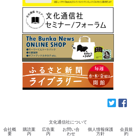
文化通信社について
会社概
購読案
広告案
お問い合
個人情報保護
会員規
要
内
内
わせ
方針
約