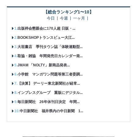
【総合ランキング1〜10】
今日
今週
一ヶ月
出版梓会懇親会に170人超 日販・...
BOOKSHOPトランスビュー大江...
大垣書店 季刊タウン誌「体験連動型...
取協・雑協 年間発売日カレンダー発...
JMAM 「NOLTY」新商品発表...
小学館 マンガワン問題等第三者委調...
【決算】 デーリー東北新聞社が経常...
インプレスグループ 重版にデジタル...
毎日新聞社 26年休刊日決定 年間...
中日新聞社 福井県内の中日新聞 1...