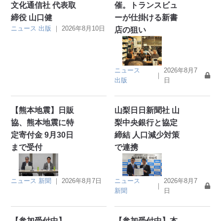
文化通信社 代表取
催。トランスビュ
締役 山口健
ーが仕掛ける新書
ニュース
出版
｜
2026年8月10日
店の狙い
ニュース
2026年8月7
｜
出版
日
【熊本地震】日販
山梨日日新聞社 山
協、熊本地震に特
梨中央銀行と協定
定寄付金 9月30日
締結 人口減少対策
まで受付
で連携
ニュース
新聞
｜
2026年8月7日
ニュース
2026年8月7
｜
新聞
日
【参加受付中】
【参加受付中】本