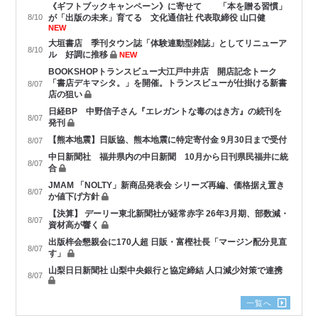
《ギフトブックキャンペーン》に寄せて 「本を贈る習慣」
8/10
が「出版の未来」育てる 文化通信社 代表取締役 山口健
NEW
大垣書店 季刊タウン誌「体験連動型雑誌」としてリニューア
8/10
ル 好調に推移
NEW
BOOKSHOPトランスビュー大江戸中井店 開店記念トーク
「書店デキマシタ。」を開催。トランスビューが仕掛ける新書
8/07
店の狙い
日経BP 中野信子さん『エレガントな毒のはき方』の続刊を
8/07
発刊
【熊本地震】日販協、熊本地震に特定寄付金 9月30日まで受付
8/07
中日新聞社 福井県内の中日新聞 10月から日刊県民福井に統
8/07
合
JMAM 「NOLTY」新商品発表会 シリーズ再編、価格据え置き
8/07
か値下げ方針
【決算】 デーリー東北新聞社が経常赤字 26年3月期、部数減・
8/07
資材高が響く
出版梓会懇親会に170人超 日販・富樫社長「マージン配分見直
8/07
す」
山梨日日新聞社 山梨中央銀行と協定締結 人口減少対策で連携
8/07
一覧へ