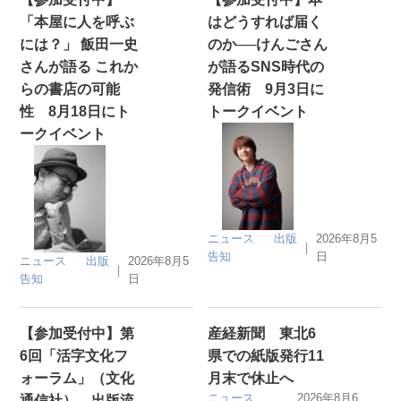
「本屋に人を呼ぶ
はどうすれば届く
には？」 飯田一史
のか──けんごさん
さんが語る これか
が語るSNS時代の
らの書店の可能
発信術 9月3日に
性 8月18日にト
トークイベント
ークイベント
ニュース
出版
2026年8月5
｜
告知
日
ニュース
出版
2026年8月5
｜
告知
日
【参加受付中】第
産経新聞 東北6
6回「活字文化フ
県での紙版発行11
ォーラム」（文化
月末で休止へ
ニュース
2026年8月6
通信社） 出版流