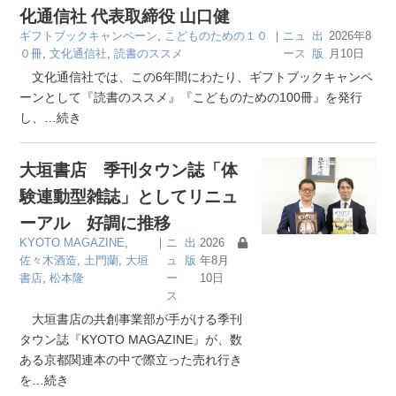
化通信社 代表取締役 山口健
ギフトブックキャンペーン
,
こどものための１０
｜
ニュ
出
2026年8
０冊
,
文化通信社
,
読書のススメ
ース
版
月10日
文化通信社では、この6年間にわたり、ギフトブックキャンペ
ーンとして『読書のススメ』『こどものための100冊』を発行
し、
…続き
大垣書店 季刊タウン誌「体
験連動型雑誌」としてリニュ
ーアル 好調に推移
KYOTO MAGAZINE
,
｜
ニ
出
2026
佐々木酒造
,
土門蘭
,
大垣
ュ
版
年8月
書店
,
松本隆
ー
10日
ス
大垣書店の共創事業部が手がける季刊
タウン誌『KYOTO MAGAZINE』が、数
ある京都関連本の中で際立った売れ行き
を
…続き