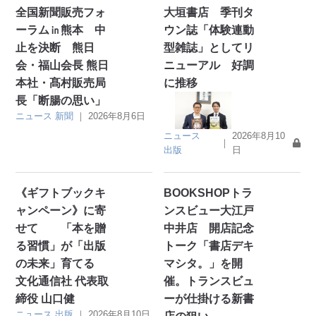
全国新聞販売フォ
大垣書店 季刊タ
ーラム㏌熊本 中
ウン誌「体験連動
止を決断 熊日
型雑誌」としてリ
会・福山会長 熊日
ニューアル 好調
本社・髙村販売局
に推移
長「断腸の思い」
ニュース
新聞
｜
2026年8月6日
ニュース
2026年8月10
｜
出版
日
《ギフトブックキ
BOOKSHOPトラ
ャンペーン》に寄
ンスビュー大江戸
せて 「本を贈
中井店 開店記念
る習慣」が「出版
トーク「書店デキ
の未来」育てる
マシタ。」を開
文化通信社 代表取
催。トランスビュ
締役 山口健
ーが仕掛ける新書
ニュース
出版
｜
2026年8月10日