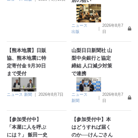
店の狙い
ニュース
2026年8月7
｜
出版
日
【熊本地震】日販
山梨日日新聞社 山
協、熊本地震に特
梨中央銀行と協定
定寄付金 9月30日
締結 人口減少対策
まで受付
で連携
ニュース
新聞
｜
2026年8月7日
ニュース
2026年8月7
｜
新聞
日
【参加受付中】
【参加受付中】本
「本屋に人を呼ぶ
はどうすれば届く
には？」 飯田一史
のか──けんごさん