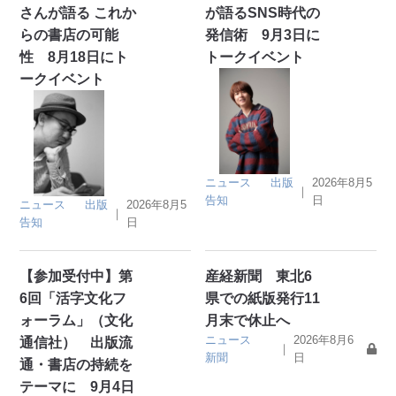
さんが語る これか
が語るSNS時代の
らの書店の可能
発信術 9月3日に
性 8月18日にト
トークイベント
ークイベント
ニュース
出版
2026年8月5
｜
告知
日
ニュース
出版
2026年8月5
｜
告知
日
【参加受付中】第
産経新聞 東北6
6回「活字文化フ
県での紙版発行11
ォーラム」（文化
月末で休止へ
ニュース
2026年8月6
通信社） 出版流
｜
新聞
日
通・書店の持続を
テーマに 9月4日