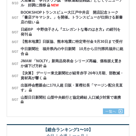
大垣書店 季刊タウン誌「体験連動型雑誌」としてリニューア
8/10
ル 好調に推移
NEW
BOOKSHOPトランスビュー大江戸中井店 開店記念トーク
「書店デキマシタ。」を開催。トランスビューが仕掛ける新書
8/07
店の狙い
日経BP 中野信子さん『エレガントな毒のはき方』の続刊を
8/07
発刊
【熊本地震】日販協、熊本地震に特定寄付金 9月30日まで受付
8/07
中日新聞社 福井県内の中日新聞 10月から日刊県民福井に統
8/07
合
JMAM 「NOLTY」新商品発表会 シリーズ再編、価格据え置き
8/07
か値下げ方針
【決算】 デーリー東北新聞社が経常赤字 26年3月期、部数減・
8/07
資材高が響く
出版梓会懇親会に170人超 日販・富樫社長「マージン配分見直
8/07
す」
山梨日日新聞社 山梨中央銀行と協定締結 人口減少対策で連携
8/07
一覧へ
【総合ランキング1〜10】
今日
今週
一ヶ月