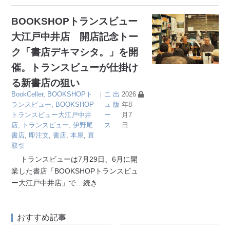
BOOKSHOPトランスビュー
大江戸中井店 開店記念トー
ク「書店デキマシタ。」を開
催。トランスビューが仕掛け
る新書店の狙い
BookCeller
,
BOOKSHOPト
｜
ニ
出
2026
ランスビュー
,
BOOKSHOP
ュ
版
年8
トランスビュー大江戸中井
ー
月7
店
,
トランスビュー
,
伊野尾
ス
日
書店
,
即注文
,
書店
,
本屋
,
直
取引
トランスビューは7月29日、6月に開
業した書店「BOOKSHOPトランスビュ
ー大江戸中井店」で
…続き
おすすめ記事