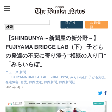
ログイ
会員登
ン
録
【SHINBUNYA～新聞屋の新分野～】
FUJIYAMA BRIDGE LAB（下） 子ども
の発達の不安に寄り添う“相談の入り口”
「みらいらぼ」
ニュース
新聞
｜
FUJIYAMA BRIDGE LAB
,
SHINBUNYA
,
みらいらぼ
,
子ども支援
,
発達障害
,
育児
,
静岡放送
,
静岡新聞
,
静岡新聞社
2026年6月3日