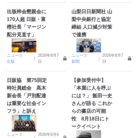
出版梓会懇親会に
山梨日日新聞社 山
170人超 日販・富
梨中央銀行と協定
樫社長「マージン
締結 人口減少対策
配分見直す」
で連携
ニュース
2026年8月7
ニュース
2026年8月7
｜
｜
出版
日
新聞
日
日販協 第75回定
【参加受付中】
時社員総会 髙木
「本屋に人を呼ぶ
新会長「戸別配達
には？」 飯田一史
は重要な社会イン
さんが語る これか
フラ」と訴え
らの書店の可能
性 8月18日にト
ークイベント
ニュース
2026年8月6
｜