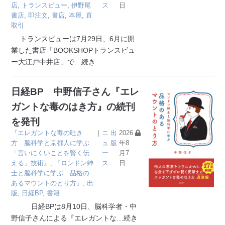
店
,
トランスビュー
,
伊野尾
ス
日
書店
,
即注文
,
書店
,
本屋
,
直
取引
トランスビューは7月29日、6月に開
業した書店「BOOKSHOPトランスビュ
ー大江戸中井店」で
…続き
日経BP 中野信子さん『エレ
ガントな毒のはき方』の続刊
を発刊
『エレガントな毒の吐き
｜
ニ
出
2026
方 脳科学と京都人に学ぶ
ュ
版
年8
「言いにくいことを賢く伝
ー
月7
える」技術』
,
『ロンドン紳
ス
日
士と脳科学に学ぶ 品格の
あるマウントのとり方』
,
出
版
,
日経BP
,
書籍
日経BPは8月10日、脳科学者・中
野信子さんによる『エレガントな
…続き