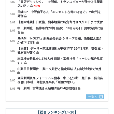
「書店デキマシタ。」を開催。トランスビューが仕掛ける新書
8/07
店の狙い
NEW
日経BP 中野信子さん『エレガントな毒のはき方』の続刊を
8/07
発刊
【熊本地震】日販協、熊本地震に特定寄付金 9月30日まで受付
8/07
中日新聞社 福井県内の中日新聞 10月から日刊県民福井に統
8/07
合
JMAM 「NOLTY」新商品発表会 シリーズ再編、価格据え置き
8/07
か値下げ方針
【決算】 デーリー東北新聞社が経常赤字 26年3月期、部数減・
8/07
資材高が響く
出版梓会懇親会に170人超 日販・富樫社長「マージン配分見直
8/07
す」
山梨日日新聞社 山梨中央銀行と協定締結 人口減少対策で連携
8/07
全国新聞販売フォーラム㏌熊本 中止を決断 熊日会・福山会
8/06
長 熊日本社・髙村販売局長「断腸の思い」
毎日新聞 宮﨑優さん起用の新CM放映開始
8/06
一覧へ
【総合ランキング1〜10】