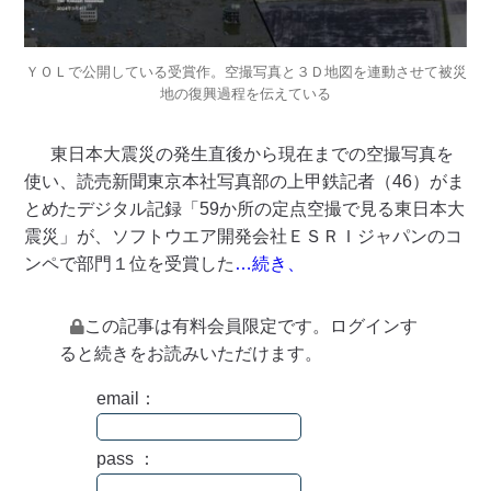
ＹＯＬで公開している受賞作。空撮写真と３Ｄ地図を連動させて被災
地の復興過程を伝えている
東日本大震災の発生直後から現在までの空撮写真を
使い、読売新聞東京本社写真部の上甲鉄記者（46）がま
とめたデジタル記録「59か所の定点空撮で見る東日本大
震災」が、ソフトウエア開発会社ＥＳＲＩジャパンのコ
ンペで部門１位を受賞した
…続き、
この記事は有料会員限定です。ログインす
ると続きをお読みいただけます。
email：
pass ：