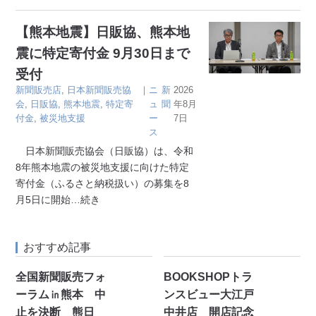
【熊本地震】日販協、熊本地
震に特定寄付金 9月30日まで
受付
新聞販売店
,
日本新聞販売協
｜
ニ
新
2026
会
,
日販協
,
熊本地震
,
特定寄
ュ
聞
年8月
付金
,
被災地支援
ー
7日
ス
日本新聞販売協会（日販協）は、令和
8年熊本地震の被災地支援に向けた特定
寄付金（ふるさと納税扱い）の募集を8
月5日に開始
…続き
おすすめ記事
全国新聞販売フォ
BOOKSHOPトラ
ーラム㏌熊本 中
ンスビュー大江戸
止を決断 熊日
中井店 開店記念