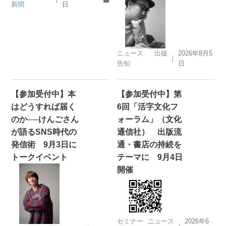
新聞
日
ニュース
出版
2026年8月5
｜
告知
日
【参加受付中】本
【参加受付中】第
はどうすれば届く
6回「活字文化フ
のか──けんごさん
ォーラム」（文化
が語るSNS時代の
通信社） 出版流
発信術 9月3日に
通・書店の持続を
トークイベント
テーマに 9月4日
開催
セミナー
ニュース
2026年6