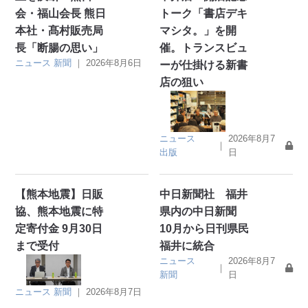
会・福山会長 熊日
トーク「書店デキ
本社・髙村販売局
マシタ。」を開
長「断腸の思い」
催。トランスビュ
ニュース
新聞
｜
2026年8月6日
ーが仕掛ける新書
店の狙い
ニュース
2026年8月7
｜
出版
日
【熊本地震】日販
中日新聞社 福井
協、熊本地震に特
県内の中日新聞
定寄付金 9月30日
10月から日刊県民
まで受付
福井に統合
ニュース
2026年8月7
｜
新聞
日
ニュース
新聞
｜
2026年8月7日