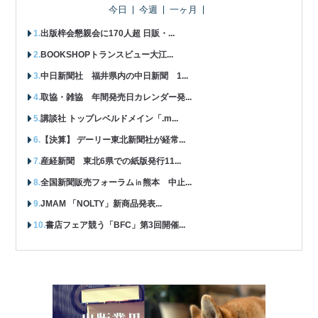
今日
今週
一ヶ月
出版梓会懇親会に170人超 日販・...
BOOKSHOPトランスビュー大江...
中日新聞社 福井県内の中日新聞 1...
取協・雑協 年間発売日カレンダー発...
講談社 トップレベルドメイン「.m...
【決算】 デーリー東北新聞社が経常...
産経新聞 東北6県での紙版発行11...
全国新聞販売フォーラム㏌熊本 中止...
JMAM 「NOLTY」新商品発表...
書店フェア競う「BFC」第3回開催...