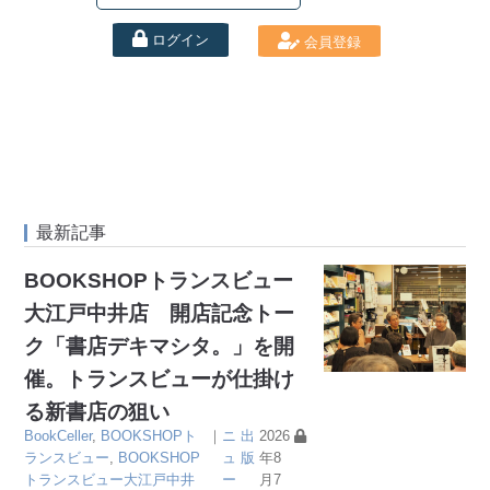
ログイン
会員登録
最新記事
BOOKSHOPトランスビュー
大江戸中井店 開店記念トー
ク「書店デキマシタ。」を開
催。トランスビューが仕掛け
る新書店の狙い
BookCeller
,
BOOKSHOPト
｜
ニ
出
2026
ランスビュー
,
BOOKSHOP
ュ
版
年8
トランスビュー大江戸中井
ー
月7