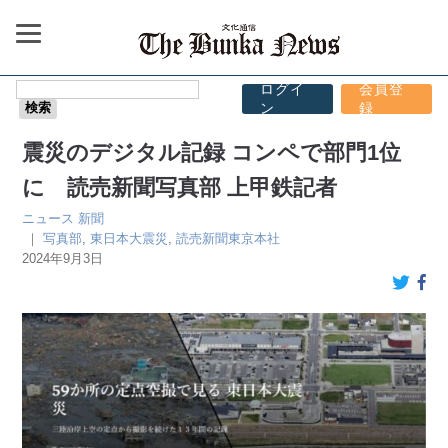
ログイ
会員登
ン
録
震災のデジタル記録 コンペで部門1位
に 読売新聞写真部 上甲鉄記者
ニュース
新聞
｜
写真部
,
東日本大震災
,
読売新聞東京本社
2024年9月3日