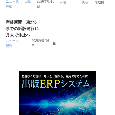
｜
ニュース
出版
2026年8月5
出版
告知
月23日
｜
告知
日
産経新聞 東北6
県での紙版発行11
月末で休止へ
ニュース
2026年8月6
｜
新聞
日