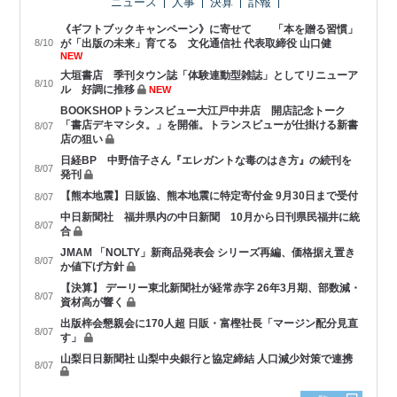
ニュース
人事
決算
訃報
《ギフトブックキャンペーン》に寄せて 「本を贈る習慣」
8/10
が「出版の未来」育てる 文化通信社 代表取締役 山口健
NEW
大垣書店 季刊タウン誌「体験連動型雑誌」としてリニューア
8/10
ル 好調に推移
NEW
BOOKSHOPトランスビュー大江戸中井店 開店記念トーク
「書店デキマシタ。」を開催。トランスビューが仕掛ける新書
8/07
店の狙い
日経BP 中野信子さん『エレガントな毒のはき方』の続刊を
8/07
発刊
【熊本地震】日販協、熊本地震に特定寄付金 9月30日まで受付
8/07
中日新聞社 福井県内の中日新聞 10月から日刊県民福井に統
8/07
合
JMAM 「NOLTY」新商品発表会 シリーズ再編、価格据え置き
8/07
か値下げ方針
【決算】 デーリー東北新聞社が経常赤字 26年3月期、部数減・
8/07
資材高が響く
出版梓会懇親会に170人超 日販・富樫社長「マージン配分見直
8/07
す」
山梨日日新聞社 山梨中央銀行と協定締結 人口減少対策で連携
8/07