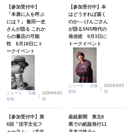
【参加受付中】
【参加受付中】本
「本屋に人を呼ぶ
はどうすれば届く
には？」 飯田一史
のか──けんごさん
さんが語る これか
が語るSNS時代の
らの書店の可能
発信術 9月3日に
性 8月18日にト
トークイベント
ークイベント
ニュース
出版
2026年8月5
｜
告知
日
ニュース
出版
2026年8月5
｜
告知
日
【参加受付中】第
産経新聞 東北6
6回「活字文化フ
県での紙版発行11
ォーラム」（文化
月末で休止へ