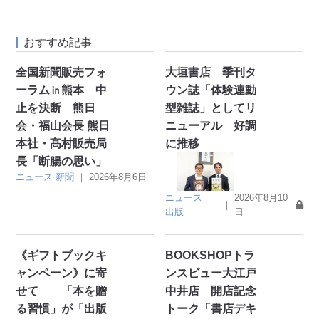
おすすめ記事
全国新聞販売フォ
大垣書店 季刊タ
ーラム㏌熊本 中
ウン誌「体験連動
止を決断 熊日
型雑誌」としてリ
会・福山会長 熊日
ニューアル 好調
本社・髙村販売局
に推移
長「断腸の思い」
ニュース
新聞
｜
2026年8月6日
ニュース
2026年8月10
｜
出版
日
《ギフトブックキ
BOOKSHOPトラ
ャンペーン》に寄
ンスビュー大江戸
せて 「本を贈
中井店 開店記念
る習慣」が「出版
トーク「書店デキ