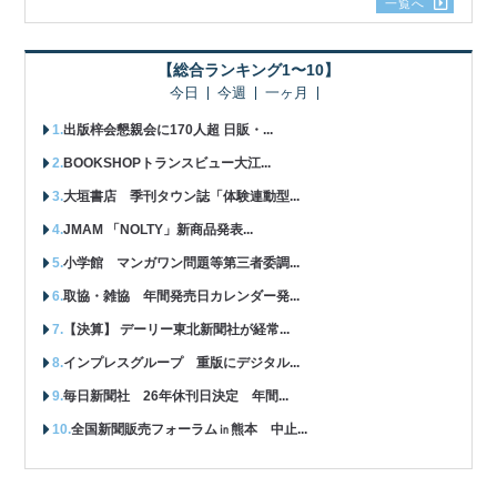
一覧へ
【総合ランキング1〜10】
今日
今週
一ヶ月
出版梓会懇親会に170人超 日販・...
BOOKSHOPトランスビュー大江...
大垣書店 季刊タウン誌「体験連動型...
JMAM 「NOLTY」新商品発表...
小学館 マンガワン問題等第三者委調...
取協・雑協 年間発売日カレンダー発...
【決算】 デーリー東北新聞社が経常...
インプレスグループ 重版にデジタル...
毎日新聞社 26年休刊日決定 年間...
全国新聞販売フォーラム㏌熊本 中止...