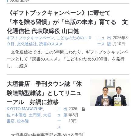
《ギフトブックキャンペーン》に寄せて
「本を贈る習慣」が「出版の未来」育てる 文
化通信社 代表取締役 山口健
ギフトブックキャンペーン
,
こどものための１０
｜
ニュ
出
2026年8
０冊
,
文化通信社
,
読書のススメ
ース
版
月10日
文化通信社では、この6年間にわたり、ギフトブックキャンペ
ーンとして『読書のススメ』『こどものための100冊』を発行
し、
…続き
大垣書店 季刊タウン誌「体
験連動型雑誌」としてリニュ
ーアル 好調に推移
KYOTO MAGAZINE
,
｜
ニ
出
2026
佐々木酒造
,
土門蘭
,
大垣
ュ
版
年8月
書店
,
松本隆
ー
10日
ス
大垣書店の共創事業部が手がける季刊