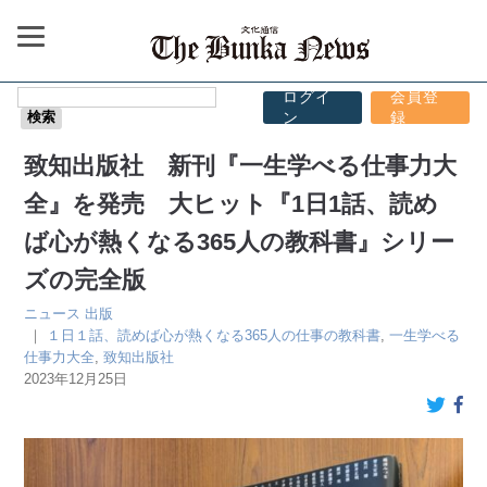
ログイ
会員登
ン
録
致知出版社 新刊『一生学べる仕事力大
全』を発売 大ヒット『1日1話、読め
ば心が熱くなる365人の教科書』シリー
ズの完全版
ニュース
出版
｜
１日１話、読めば心が熱くなる365人の仕事の教科書
,
一生学べる
仕事力大全
,
致知出版社
2023年12月25日