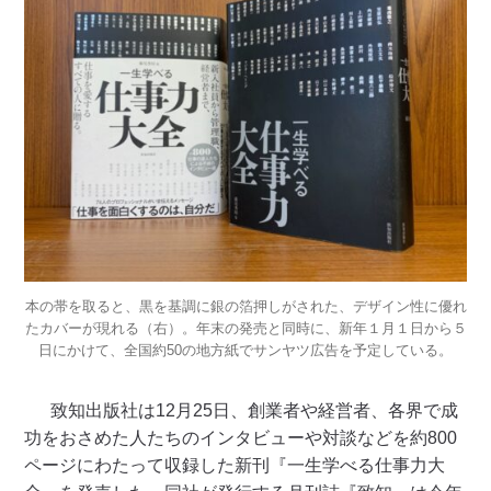
本の帯を取ると、黒を基調に銀の箔押しがされた、デザイン性に優れ
たカバーが現れる（右）。年末の発売と同時に、新年１月１日から５
日にかけて、全国約50の地方紙でサンヤツ広告を予定している。
致知出版社は12月25日、創業者や経営者、各界で成
功をおさめた人たちのインタビューや対談などを約800
ページにわたって収録した新刊『一生学べる仕事力大