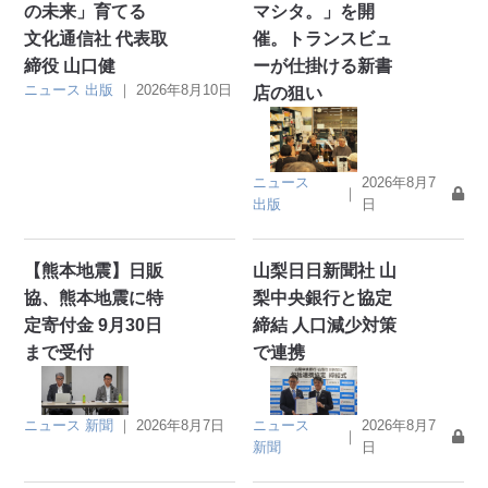
の未来」育てる
マシタ。」を開
文化通信社 代表取
催。トランスビュ
締役 山口健
ーが仕掛ける新書
ニュース
出版
｜
2026年8月10日
店の狙い
ニュース
2026年8月7
｜
出版
日
【熊本地震】日販
山梨日日新聞社 山
協、熊本地震に特
梨中央銀行と協定
定寄付金 9月30日
締結 人口減少対策
まで受付
で連携
ニュース
新聞
｜
2026年8月7日
ニュース
2026年8月7
｜
新聞
日