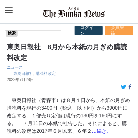
ログイ
会員登
ン
録
東奥日報社 8月から本紙の月ぎめ購読
料改定
ニュース
｜
東奥日報社
,
購読料改定
2023年7月28日
東奥日報社（青森市）は８月１日から、本紙の月ぎめ
購読料を現行の3400円（税込、以下同）から3900円に
改定する。１部売り定価は現行の130円を160円にす
る。 ７月11日の本紙で社告した。それによると、購
読料の改定は2017年６月以来、６年２
…続き、