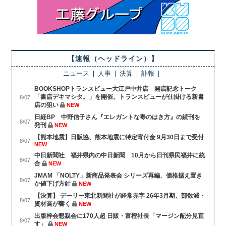
【速報（ヘッドライン）】
ニュース
人事
決算
訃報
BOOKSHOPトランスビュー大江戸中井店 開店記念トーク
「書店デキマシタ。」を開催。トランスビューが仕掛ける新書
8/07
店の狙い
NEW
日経BP 中野信子さん『エレガントな毒のはき方』の続刊を
8/07
発刊
NEW
【熊本地震】日販協、熊本地震に特定寄付金 9月30日まで受付
8/07
NEW
中日新聞社 福井県内の中日新聞 10月から日刊県民福井に統
8/07
合
NEW
JMAM 「NOLTY」新商品発表会 シリーズ再編、価格据え置き
8/07
か値下げ方針
NEW
【決算】 デーリー東北新聞社が経常赤字 26年3月期、部数減・
8/07
資材高が響く
NEW
出版梓会懇親会に170人超 日販・富樫社長「マージン配分見直
8/07
す」
NEW