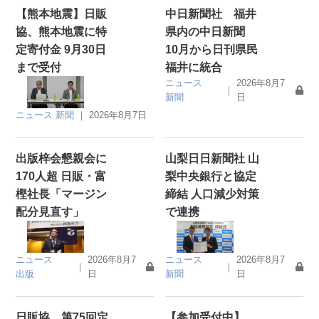
【熊本地震】日販
中日新聞社 福井
協、熊本地震に特
県内の中日新聞
定寄付金 9月30日
10月から日刊県民
まで受付
福井に統合
ニュース
2026年8月7
｜
新聞
日
ニュース
新聞
｜
2026年8月7日
出版梓会懇親会に
山梨日日新聞社 山
170人超 日販・富
梨中央銀行と協定
樫社長「マージン
締結 人口減少対策
配分見直す」
で連携
ニュース
2026年8月7
ニュース
2026年8月7
｜
｜
出版
日
新聞
日
日販協 第75回定
【参加受付中】