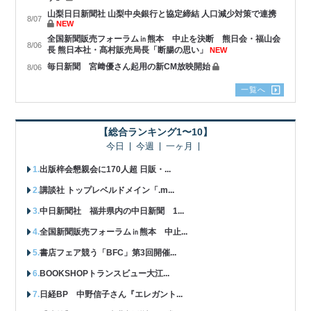
山梨日日新聞社 山梨中央銀行と協定締結 人口減少対策で連携
8/07
NEW
全国新聞販売フォーラム㏌熊本 中止を決断 熊日会・福山会
8/06
長 熊日本社・髙村販売局長「断腸の思い」
NEW
毎日新聞 宮﨑優さん起用の新CM放映開始
8/06
一覧へ
【総合ランキング1〜10】
今日
今週
一ヶ月
出版梓会懇親会に170人超 日販・...
講談社 トップレベルドメイン「.m...
中日新聞社 福井県内の中日新聞 1...
全国新聞販売フォーラム㏌熊本 中止...
書店フェア競う「BFC」第3回開催...
BOOKSHOPトランスビュー大江...
日経BP 中野信子さん『エレガント...