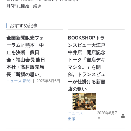
月5日に開始
…続き
おすすめ記事
全国新聞販売フォ
BOOKSHOPトラ
ーラム㏌熊本 中
ンスビュー大江戸
止を決断 熊日
中井店 開店記念
会・福山会長 熊日
トーク「書店デキ
本社・髙村販売局
マシタ。」を開
長「断腸の思い」
催。トランスビュ
ニュース
新聞
｜
2026年8月6日
ーが仕掛ける新書
店の狙い
ニュース
2026年8月7
｜
出版
日