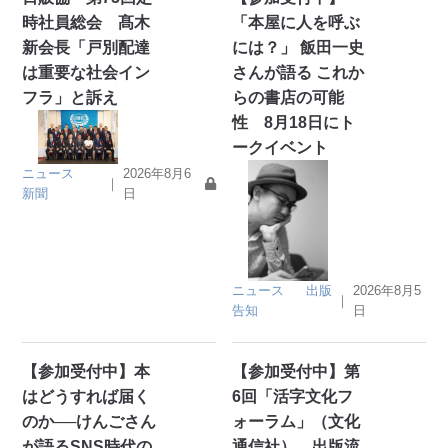
時社員総会 髙木
「本屋に人を呼ぶ
新会長「戸別配達
には？」 飯田一史
は重要な社会イン
さんが語る これか
フラ」と訴え
らの書店の可能
性 8月18日にト
ークイベント
ニュース
2026年8月6
｜
新聞
日
ニュース
出版
2026年8月5
｜
告知
日
【参加受付中】本
【参加受付中】第
はどうすれば届く
6回「活字文化フ
のか──けんごさん
ォーラム」（文化
が語るSNS時代の
通信社） 出版流