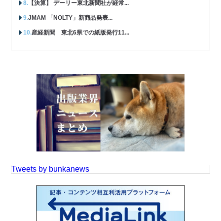
【決算】 デーリー東北新聞社が経常...
JMAM 「NOLTY」新商品発表...
産経新聞 東北6県での紙版発行11...
Tweets by bunkanews