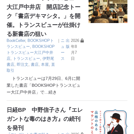
大江戸中井店 開店記念トー
ク「書店デキマシタ。」を開
催。トランスビューが仕掛け
る新書店の狙い
BookCeller
,
BOOKSHOPト
｜
ニ
出
2026
ランスビュー
,
BOOKSHOP
ュ
版
年8
トランスビュー大江戸中井
ー
月7
店
,
トランスビュー
,
伊野尾
ス
日
書店
,
即注文
,
書店
,
本屋
,
直
取引
トランスビューは7月29日、6月に開
業した書店「BOOKSHOPトランスビュ
ー大江戸中井店」で
…続き
日経BP 中野信子さん『エレ
ガントな毒のはき方』の続刊
を発刊