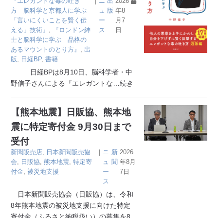
『エレガントな毒の吐き
｜
ニ
出
2026
方 脳科学と京都人に学ぶ
ュ
版
年8
「言いにくいことを賢く伝
ー
月7
える」技術』
,
『ロンドン紳
ス
日
士と脳科学に学ぶ 品格の
あるマウントのとり方』
,
出
版
,
日経BP
,
書籍
日経BPは8月10日、脳科学者・中
野信子さんによる『エレガントな
…続き
【熊本地震】日販協、熊本地
震に特定寄付金 9月30日まで
受付
新聞販売店
,
日本新聞販売協
｜
ニ
新
2026
会
,
日販協
,
熊本地震
,
特定寄
ュ
聞
年8月
付金
,
被災地支援
ー
7日
ス
日本新聞販売協会（日販協）は、令和
8年熊本地震の被災地支援に向けた特定
寄付金（ふるさと納税扱い）の募集を8