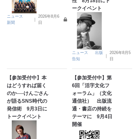
性 8月18日にト
ークイベント
ニュース
2026年8月6
｜
新聞
日
ニュース
出版
2026年8月5
｜
告知
日
【参加受付中】本
【参加受付中】第
はどうすれば届く
6回「活字文化フ
のか──けんごさん
ォーラム」（文化
が語るSNS時代の
通信社） 出版流
発信術 9月3日に
通・書店の持続を
トークイベント
テーマに 9月4日
開催