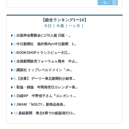
一覧へ
【総合ランキング1〜10】
今日
今週
一ヶ月
出版梓会懇親会に170人超 日販・...
中日新聞社 福井県内の中日新聞 1...
BOOKSHOPトランスビュー大江...
全国新聞販売フォーラム㏌熊本 中止...
講談社 トップレベルドメイン「.m...
【決算】 デーリー東北新聞社が経常...
取協・雑協 年間発売日カレンダー発...
日経BP 中野信子さん『エレガント...
JMAM 「NOLTY」新商品発表...
産経新聞 東北6県での紙版発行11...