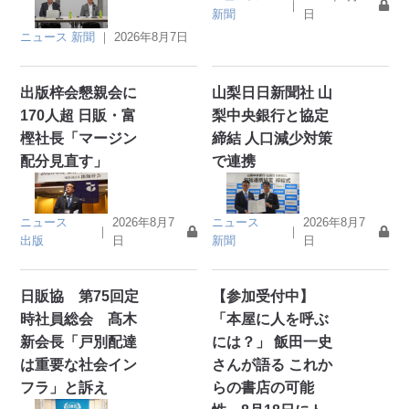
｜
新聞
日
ニュース
新聞
｜
2026年8月7日
出版梓会懇親会に
山梨日日新聞社 山
170人超 日販・富
梨中央銀行と協定
樫社長「マージン
締結 人口減少対策
配分見直す」
で連携
ニュース
2026年8月7
ニュース
2026年8月7
｜
｜
出版
日
新聞
日
日販協 第75回定
【参加受付中】
時社員総会 髙木
「本屋に人を呼ぶ
新会長「戸別配達
には？」 飯田一史
は重要な社会イン
さんが語る これか
フラ」と訴え
らの書店の可能