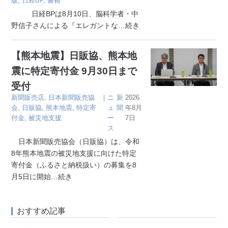
版
,
日経BP
,
書籍
日経BPは8月10日、脳科学者・中
野信子さんによる『エレガントな
…続き
【熊本地震】日販協、熊本地
震に特定寄付金 9月30日まで
受付
新聞販売店
,
日本新聞販売協
｜
ニ
新
2026
会
,
日販協
,
熊本地震
,
特定寄
ュ
聞
年8月
付金
,
被災地支援
ー
7日
ス
日本新聞販売協会（日販協）は、令和
8年熊本地震の被災地支援に向けた特定
寄付金（ふるさと納税扱い）の募集を8
月5日に開始
…続き
おすすめ記事