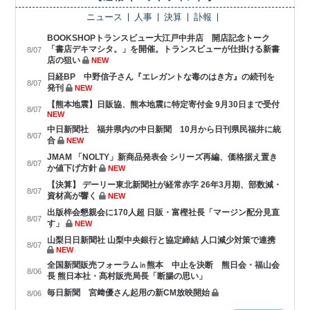
ニュース
人事
決算
訃報
BOOKSHOPトランスビュー大江戸中井店 開店記念トーク
「書店デキマシタ。」を開催。トランスビューが仕掛ける新書
8/07
店の狙い
NEW
日経BP 中野信子さん『エレガントな毒のはき方』の続刊を
8/07
発刊
NEW
【熊本地震】日販協、熊本地震に特定寄付金 9月30日まで受付
8/07
NEW
中日新聞社 福井県内の中日新聞 10月から日刊県民福井に統
8/07
合
NEW
JMAM 「NOLTY」新商品発表会 シリーズ再編、価格据え置き
8/07
か値下げ方針
NEW
【決算】 デーリー東北新聞社が経常赤字 26年3月期、部数減・
8/07
資材高が響く
NEW
出版梓会懇親会に170人超 日販・富樫社長「マージン配分見直
8/07
す」
NEW
山梨日日新聞社 山梨中央銀行と協定締結 人口減少対策で連携
8/07
NEW
全国新聞販売フォーラム㏌熊本 中止を決断 熊日会・福山会
8/06
長 熊日本社・髙村販売局長「断腸の思い」
毎日新聞 宮﨑優さん起用の新CM放映開始
8/06