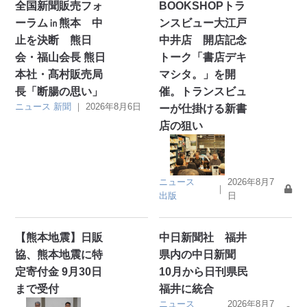
全国新聞販売フォ
BOOKSHOPトラ
ーラム㏌熊本 中
ンスビュー大江戸
止を決断 熊日
中井店 開店記念
会・福山会長 熊日
トーク「書店デキ
本社・髙村販売局
マシタ。」を開
長「断腸の思い」
催。トランスビュ
ニュース
新聞
｜
2026年8月6日
ーが仕掛ける新書
店の狙い
ニュース
2026年8月7
｜
出版
日
【熊本地震】日販
中日新聞社 福井
協、熊本地震に特
県内の中日新聞
定寄付金 9月30日
10月から日刊県民
まで受付
福井に統合
ニュース
2026年8月7