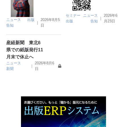
セミナー
ニュース
2026年6
｜
ニュース
出版
2026年8月5
出版
告知
月23日
｜
告知
日
産経新聞 東北6
県での紙版発行11
月末で休止へ
ニュース
2026年8月6
｜
新聞
日