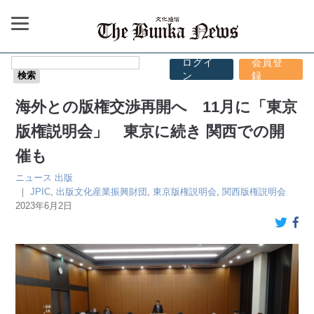
ログイ
会員登
ン
録
海外との版権交渉再開へ 11月に「東京
版権説明会」 東京に続き 関西での開
催も
ニュース
出版
｜
JPIC
,
出版文化産業振興財団
,
東京版権説明会
,
関西版権説明会
2023年6月2日