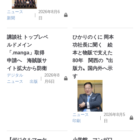
ニュース
2026年8月6
｜
新聞
日
講談社 トップレベ
ひかりのくに 岡本
ルドメイン
功社長に聞く 絵
「.manga」取得
本と物販で支えた
申請へ 海賊版サ
80年 関西の〝出
イト拡大から防衛
版力〟国内外へ示
デジタル
2026年8
す
｜
ニュース
出版
月6日
ニュース
2026年8月5
｜
印刷
日
【デジタルマーケ
小学館 マンガワ