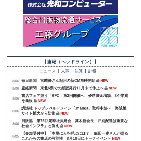
【速報（ヘッドライン）】
ニュース
人事
決算
訃報
毎日新聞 宮﨑優さん起用の新CM放映開始
NEW
8/06
産経新聞 東北6県での紙版発行11月末で休止へ
NEW
8/06
書店フェア競う「BFC」第3回開催へ 優勝賞金増額、3企業賞
8/06
を新設
NEW
講談社 トップレベルドメイン「.manga」取得申請へ 海賊版
8/06
サイト拡大から防衛
NEW
日販協 第75回定時社員総会 髙木新会長「戸別配達は重要な
8/06
社会インフラ」と訴え
NEW
【参加受付中】「本屋に人を呼ぶには？」 飯田一史さんが語る
8/05
これからの書店の可能性 8月18日にトークイベント
NEW