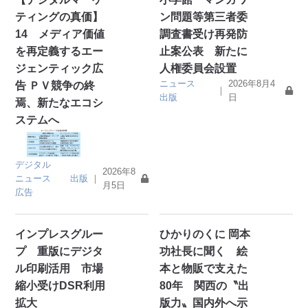
ティングの真価】
ン問題等第三者委
14 メディア価値
調査書受け再発防
を再定義するエー
止案公表 新たに
ジェンティック広
人権委員会設置
ニュース
2026年8月4
告 ＰＶ競争の終
｜
出版
日
焉、新たなエコシ
ステムへ
デジタル
2026年8
ニュース
出版
｜
月5日
広告
インプレスグルー
ひかりのくに 岡本
プ 重版にデジタ
功社長に聞く 絵
ル印刷活用 市場
本と物販で支えた
縮小受けDSR利用
80年 関西の〝出
拡大
版力〟国内外へ示