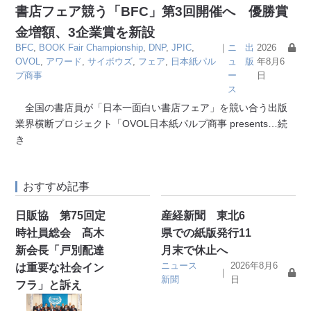
書店フェア競う「BFC」第3回開催へ 優勝賞
金増額、3企業賞を新設
BFC
,
BOOK Fair Championship
,
DNP
,
JPIC
,
｜
ニ
出
2026
OVOL
,
アワード
,
サイボウズ
,
フェア
,
日本紙パル
ュ
版
年8月6
プ商事
ー
日
ス
全国の書店員が「日本一面白い書店フェア」を競い合う出版
業界横断プロジェクト「OVOL日本紙パルプ商事 presents
…続
き
おすすめ記事
日販協 第75回定
産経新聞 東北6
時社員総会 髙木
県での紙版発行11
新会長「戸別配達
月末で休止へ
ニュース
2026年8月6
は重要な社会イン
｜
新聞
日
フラ」と訴え