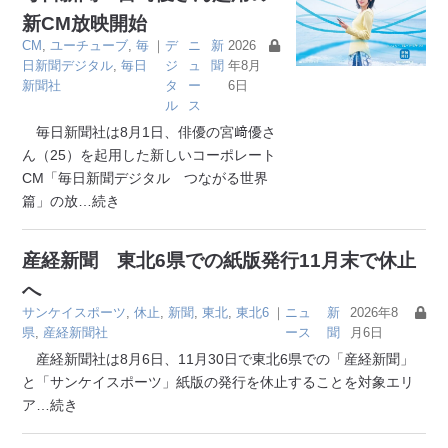
新CM放映開始
CM
,
ユーチューブ
,
毎
｜
デ
ニ
新
2026
日新聞デジタル
,
毎日
ジ
ュ
聞
年8月
新聞社
タ
ー
6日
ル
ス
毎日新聞社は8月1日、俳優の宮﨑優さ
ん（25）を起用した新しいコーポレート
CM「毎日新聞デジタル つながる世界
篇」の放
…続き
産経新聞 東北6県での紙版発行11月末で休止
へ
サンケイスポーツ
,
休止
,
新聞
,
東北
,
東北6
｜
ニュ
新
2026年8
県
,
産経新聞社
ース
聞
月6日
産経新聞社は8月6日、11月30日で東北6県での「産経新聞」
と「サンケイスポーツ」紙版の発行を休止することを対象エリ
ア
…続き