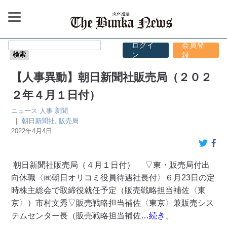
ログイ
会員登
ン
録
【人事異動】朝日新聞社販売局（２０２
２年４月１日付）
ニュース
人事
新聞
｜
朝日新聞社
,
販売局
2022年4月4日
朝日新聞社販売局（４月１日付） ▽東・販売局付出
向休職〈㈱朝日オリコミ役員待遇社長付〉６月23日の定
時株主総会で取締役就任予定（販売戦略担当補佐〈東
京〉）市村文秀▽販売戦略担当補佐〈東京〉兼販売シス
テムセンター長（販売戦略担当補佐
…続き、