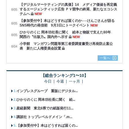
【デジタルマーケティングの真価】14 メディア価値を再定義
するエージェンティック広告 ＰＶ競争の終焉、新たなエコシス
8/05
テムへ
NEW
【参加受付中】本はどうすれば届くのか──けんごさんが語る
8/05
SNS時代の発信術 9月3日にトークイベント
NEW
ひかりのくに 岡本功社長に聞く 絵本と物販で支えた80年
8/05
関西の〝出版力〟国内外へ示す
NEW
小学館 マンガワン問題等第三者委調査書受け再発防止案公
8/04
表 新たに人権委員会設置
一覧へ
【総合ランキング1〜10】
今日
今週
一ヶ月
インプレスグループ 重版にデジタル...
ひかりのくに 岡本功社長に聞く 絵...
産経新聞 東北6県での紙版発行11...
講談社 トップレベルドメイン「.m...
【参加受付中】本はどうすれば届くの...