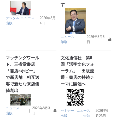
す
デジタル
ニュース
2026年8月
｜
出版
4日
ニュース
2026年8月5
｜
印刷
日
マッチングワール
文化通信社 第6
ド、三省堂書店
回「活字文化フォ
「書店×ホビー」
ーラム」 出版流
で新店舗 相互送
通・書店の持続テ
客で新たな来店価
ーマに開催へ
値創出
ニュース
2026年8月3
セミナー
ニュース
2026年6
｜
｜
出版
日
出版
告知
月23日