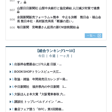
8/07
す」
山梨日日新聞社 山梨中央銀行と協定締結 人口減少対策で連携
8/07
全国新聞販売フォーラム㏌熊本 中止を決断 熊日会・福山会
8/06
長 熊日本社・髙村販売局長「断腸の思い」
毎日新聞 宮﨑優さん起用の新CM放映開始
8/06
一覧へ
【総合ランキング1〜10】
今日
今週
一ヶ月
出版梓会懇親会に170人超 日販・...
BOOKSHOPトランスビュー大江...
取協・雑協 年間発売日カレンダー発...
中日新聞社 福井県内の中日新聞 1...
大阪ほんま本大賞『大阪電車春秋 六...
講談社 トップレベルドメイン「.m...
書店フェア競う「BFC」第3回開催...