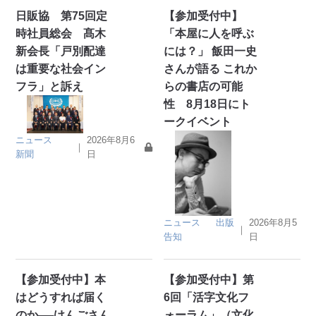
日販協 第75回定
【参加受付中】
時社員総会 髙木
「本屋に人を呼ぶ
新会長「戸別配達
には？」 飯田一史
は重要な社会イン
さんが語る これか
フラ」と訴え
らの書店の可能
性 8月18日にト
ークイベント
ニュース
2026年8月6
｜
新聞
日
ニュース
出版
2026年8月5
｜
告知
日
【参加受付中】本
【参加受付中】第
はどうすれば届く
6回「活字文化フ
のか──けんごさん
ォーラム」（文化