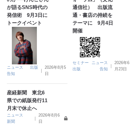
が語るSNS時代の
通信社） 出版流
発信術 9月3日に
通・書店の持続を
トークイベント
テーマに 9月4日
開催
セミナー
ニュース
2026年6
｜
ニュース
出版
2026年8月5
出版
告知
月23日
｜
告知
日
産経新聞 東北6
県での紙版発行11
月末で休止へ
ニュース
2026年8月6
｜
新聞
日