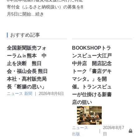
寄付金（ふるさと納税扱い）の募集を8
月5日に開始
…続き
おすすめ記事
全国新聞販売フォ
BOOKSHOPトラ
ーラム㏌熊本 中
ンスビュー大江戸
止を決断 熊日
中井店 開店記念
会・福山会長 熊日
トーク「書店デキ
本社・髙村販売局
マシタ。」を開
長「断腸の思い」
催。トランスビュ
ニュース
新聞
｜
2026年8月6日
ーが仕掛ける新書
店の狙い
ニュース
2026年8月7
｜
出版
日