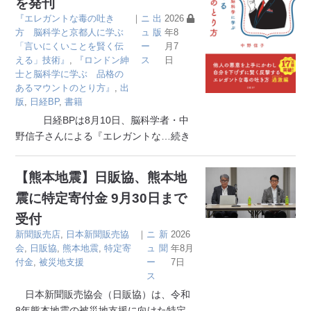
を発刊
『エレガントな毒の吐き
｜
ニ
出
2026
方 脳科学と京都人に学ぶ
ュ
版
年8
「言いにくいことを賢く伝
ー
月7
える」技術』
,
『ロンドン紳
ス
日
士と脳科学に学ぶ 品格の
あるマウントのとり方』
,
出
版
,
日経BP
,
書籍
日経BPは8月10日、脳科学者・中
野信子さんによる『エレガントな
…続き
【熊本地震】日販協、熊本地
震に特定寄付金 9月30日まで
受付
新聞販売店
,
日本新聞販売協
｜
ニ
新
2026
会
,
日販協
,
熊本地震
,
特定寄
ュ
聞
年8月
付金
,
被災地支援
ー
7日
ス
日本新聞販売協会（日販協）は、令和
8年熊本地震の被災地支援に向けた特定