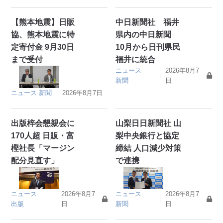
【熊本地震】日販
中日新聞社 福井
協、熊本地震に特
県内の中日新聞
定寄付金 9月30日
10月から日刊県民
まで受付
福井に統合
ニュース
2026年8月7
｜
新聞
日
ニュース
新聞
｜
2026年8月7日
出版梓会懇親会に
山梨日日新聞社 山
170人超 日販・富
梨中央銀行と協定
樫社長「マージン
締結 人口減少対策
配分見直す」
で連携
ニュース
2026年8月7
ニュース
2026年8月7
｜
｜
出版
日
新聞
日