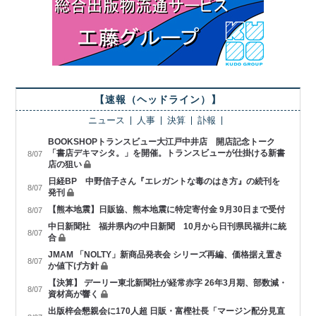
【速報（ヘッドライン）】
ニュース
人事
決算
訃報
BOOKSHOPトランスビュー大江戸中井店 開店記念トーク
「書店デキマシタ。」を開催。トランスビューが仕掛ける新書
8/07
店の狙い
日経BP 中野信子さん『エレガントな毒のはき方』の続刊を
8/07
発刊
【熊本地震】日販協、熊本地震に特定寄付金 9月30日まで受付
8/07
中日新聞社 福井県内の中日新聞 10月から日刊県民福井に統
8/07
合
JMAM 「NOLTY」新商品発表会 シリーズ再編、価格据え置き
8/07
か値下げ方針
【決算】 デーリー東北新聞社が経常赤字 26年3月期、部数減・
8/07
資材高が響く
出版梓会懇親会に170人超 日販・富樫社長「マージン配分見直