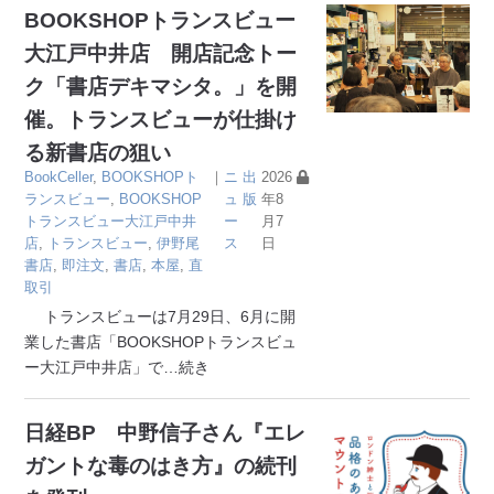
BOOKSHOPトランスビュー
大江戸中井店 開店記念トー
ク「書店デキマシタ。」を開
催。トランスビューが仕掛け
る新書店の狙い
BookCeller
,
BOOKSHOPト
｜
ニ
出
2026
ランスビュー
,
BOOKSHOP
ュ
版
年8
トランスビュー大江戸中井
ー
月7
店
,
トランスビュー
,
伊野尾
ス
日
書店
,
即注文
,
書店
,
本屋
,
直
取引
トランスビューは7月29日、6月に開
業した書店「BOOKSHOPトランスビュ
ー大江戸中井店」で
…続き
日経BP 中野信子さん『エレ
ガントな毒のはき方』の続刊