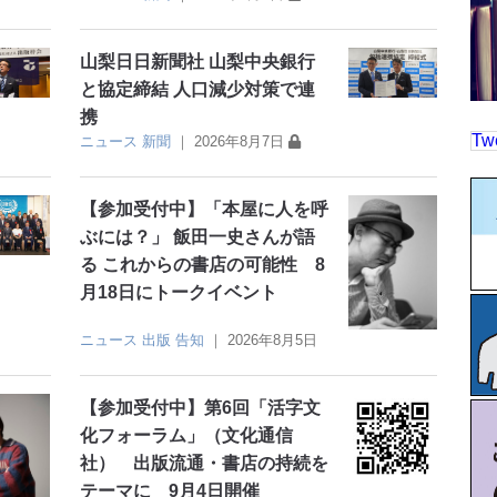
山梨日日新聞社 山梨中央銀行
と協定締結 人口減少対策で連
携
Tw
ニュース
新聞
｜
2026年8月7日
【参加受付中】「本屋に人を呼
ぶには？」 飯田一史さんが語
る これからの書店の可能性 8
月18日にトークイベント
ニュース
出版
告知
｜
2026年8月5日
【参加受付中】第6回「活字文
化フォーラム」（文化通信
社） 出版流通・書店の持続を
テーマに 9月4日開催