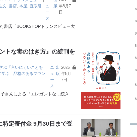
注文
,
書店
,
本屋
,
直取引
ュ
版
年8月7
8
ー
日
ス
8
書店「BOOKSHOPトランスビュー大
8
8
ガントな毒のはき方』の続刊を
8
学ぶ「言いにくいことを
｜
ニ
出
2026
8
に学ぶ 品格のあるマウン
ュ
版
年8月
ー
7日
8
ス
子さんによる『エレガントな
…続き
8
特定寄付金 9月30日まで受