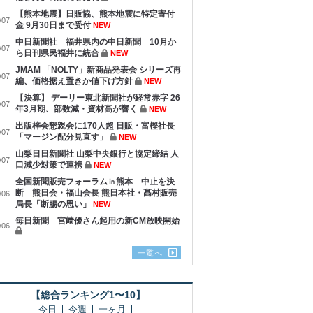
【熊本地震】日販協、熊本地震に特定寄付
/07
金 9月30日まで受付
NEW
中日新聞社 福井県内の中日新聞 10月か
/07
ら日刊県民福井に統合
NEW
JMAM 「NOLTY」新商品発表会 シリーズ再
/07
編、価格据え置きか値下げ方針
NEW
【決算】 デーリー東北新聞社が経常赤字 26
/07
年3月期、部数減・資材高が響く
NEW
出版梓会懇親会に170人超 日販・富樫社長
/07
「マージン配分見直す」
NEW
山梨日日新聞社 山梨中央銀行と協定締結 人
/07
口減少対策で連携
NEW
全国新聞販売フォーラム㏌熊本 中止を決
断 熊日会・福山会長 熊日本社・髙村販売
/06
局長「断腸の思い」
NEW
毎日新聞 宮﨑優さん起用の新CM放映開始
/06
一覧へ
【総合ランキング1〜10】
今日
今週
一ヶ月