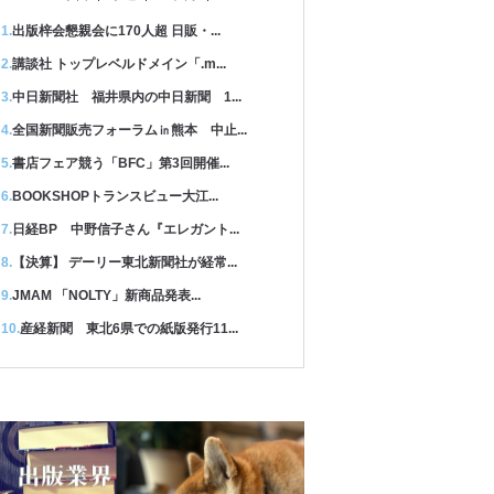
出版梓会懇親会に170人超 日販・...
講談社 トップレベルドメイン「.m...
中日新聞社 福井県内の中日新聞 1...
全国新聞販売フォーラム㏌熊本 中止...
書店フェア競う「BFC」第3回開催...
BOOKSHOPトランスビュー大江...
日経BP 中野信子さん『エレガント...
【決算】 デーリー東北新聞社が経常...
JMAM 「NOLTY」新商品発表...
産経新聞 東北6県での紙版発行11...