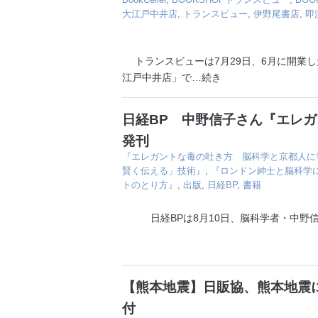
大江戸中井店
,
トランスビュー
,
伊野尾書店
,
即
トランスビューは7月29日、6月に開業した
江戸中井店」で
…続き
日経BP 中野信子さん『エレ
発刊
『エレガントな毒の吐き方 脳科学と京都人に
賢く伝える」技術』
,
『ロンドン紳士と脳科学
トのとり方』
,
出版
,
日経BP
,
書籍
日経BPは8月10日、脳科学者・中野信
【熊本地震】日販協、熊本地震に
付