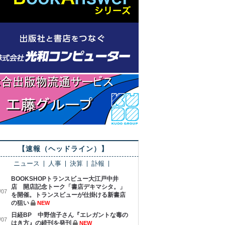
【速報（ヘッドライン）】
ニュース
人事
決算
訃報
BOOKSHOPトランスビュー大江戸中井
店 開店記念トーク「書店デキマシタ。」
/07
を開催。トランスビューが仕掛ける新書店
の狙い
NEW
日経BP 中野信子さん『エレガントな毒の
/07
はき方』の続刊を発刊
NEW