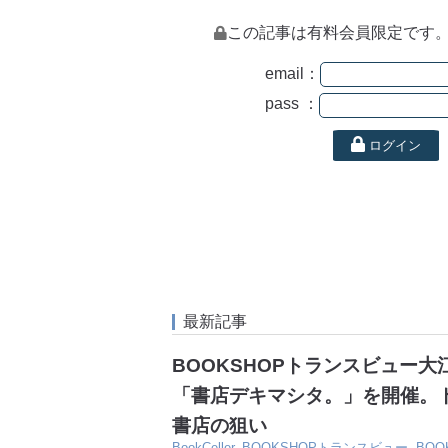
この記事は有料会員限定です
email：
pass ：
ログイン
最新記事
BOOKSHOPトランスビュー
「書店デキマシタ。」を開催。
書店の狙い
BookCeller
,
BOOKSHOPトランスビュー
,
BO