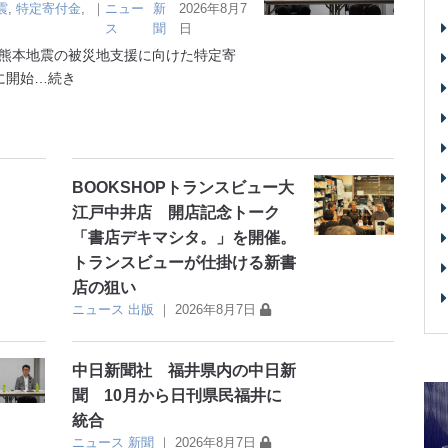
震
,
特定寄付金
,
｜
ニュー
新
2026年8月7
ス
聞
日
熊本地震の被災地支援に向けた特定寄
に開始
…続き
BOOKSHOPトランスビュー大
江戸中井店 開店記念トーク
「書店デキマシタ。」を開催。
トランスビューが仕掛ける新書
店の狙い
ニュース
出版
｜
2026年8月7日
中日新聞社 福井県内の中日新
聞 10月から日刊県民福井に
統合
ニュース
新聞
｜
2026年8月7日