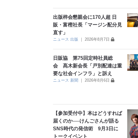
出版梓会懇親会に170人超 日
販・富樫社長「マージン配分見
直す」
ニュース
出版
｜
2026年8月7日
日販協 第75回定時社員総
会 髙木新会長「戸別配達は重
要な社会インフラ」と訴え
ニュース
新聞
｜
2026年8月6日
【参加受付中】本はどうすれば
届くのか──けんごさんが語る
SNS時代の発信術 9月3日に
トークイベント