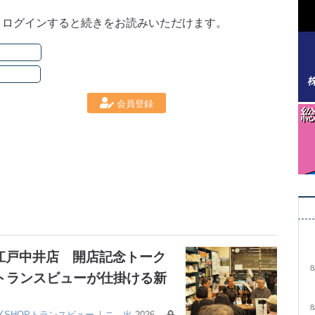
。ログインすると続きをお読みいただけます。
会員登録
大江戸中井店 開店記念トーク
8
トランスビューが仕掛ける新
8
OKSHOPトランスビュー
｜
ニ
出
2026