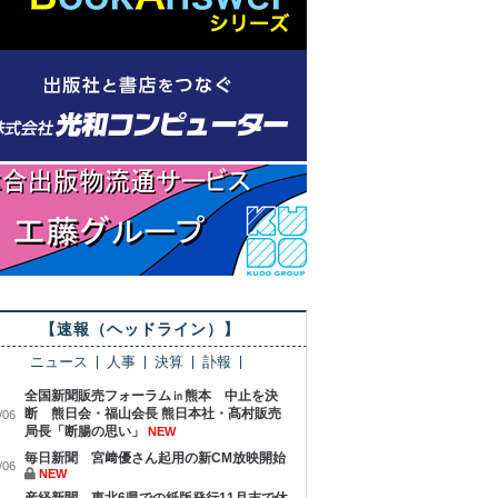
【速報（ヘッドライン）】
ニュース
人事
決算
訃報
全国新聞販売フォーラム㏌熊本 中止を決
断 熊日会・福山会長 熊日本社・髙村販売
/06
局長「断腸の思い」
NEW
毎日新聞 宮﨑優さん起用の新CM放映開始
/06
NEW