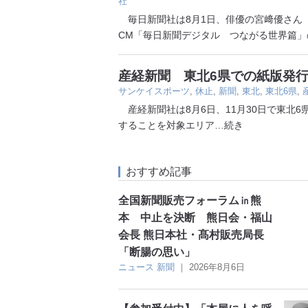
社
毎日新聞社は8月1日、俳優の宮﨑優さん（
CM「毎日新聞デジタル つながる世界篇」
産経新聞 東北6県での紙版発行
サンケイスポーツ
,
休止
,
新聞
,
東北
,
東北6県
,
産経新聞社は8月6日、11月30日で東北
することを対象エリア
…続き
おすすめ記事
全国新聞販売フォーラム㏌熊
本 中止を決断 熊日会・福山
会長 熊日本社・髙村販売局長
「断腸の思い」
ニュース
新聞
｜
2026年8月6日