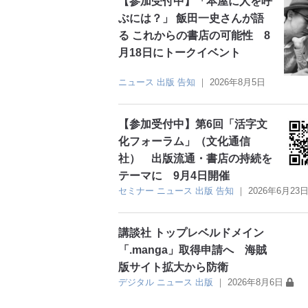
【参加受付中】「本屋に人を呼
ぶには？」 飯田一史さんが語
る これからの書店の可能性 8
月18日にトークイベント
ニュース
出版
告知
｜
2026年8月5日
【参加受付中】第6回「活字文
化フォーラム」（文化通信
社） 出版流通・書店の持続を
テーマに 9月4日開催
セミナー
ニュース
出版
告知
｜
2026年6月23
講談社 トップレベルドメイン
「.manga」取得申請へ 海賊
版サイト拡大から防衛
デジタル
ニュース
出版
｜
2026年8月6日