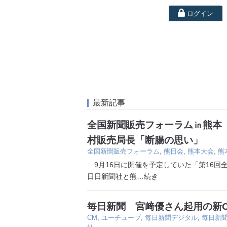
ログイン
最新記事
全国新聞販売フォーラム㏌熊本
村販売局長「断腸の思い」
全国新聞販売フォーラム
,
熊日会
,
熊本大会
,
熊
9月16日に開催を予定していた「第16回全
日日新聞社と熊
…続き
毎日新聞 宮﨑優さん起用の新
CM
,
ユーチューブ
,
毎日新聞デジタル
,
毎日新