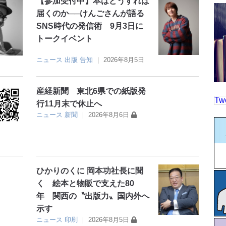
【参加受付中】本はどうすれば
届くのか──けんごさんが語る
SNS時代の発信術 9月3日に
トークイベント
ニュース
出版
告知
｜
2026年8月5日
産経新聞 東北6県での紙版発
Tw
行11月末で休止へ
ニュース
新聞
｜
2026年8月6日
日
ひかりのくに 岡本功社長に聞
く 絵本と物販で支えた80
年 関西の〝出版力〟国内外へ
示す
ニュース
印刷
｜
2026年8月5日