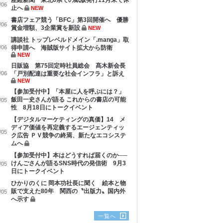
産経新聞 東北6県での紙版発行11月末で休
/06
止へ
NEW
書店フェア競う「BFC」第3回開催へ 優勝
/06
賞金増額、3企業賞を新設
NEW
講談社 トップレベルドメイン「.manga」取
/06
得申請へ 海賊版サイト拡大から防衛
NEW
日販協 第75回定時社員総会 髙木新会長
/06
「戸別配達は重要な社会インフラ」と訴え
NEW
【参加受付中】「本屋に人を呼ぶには？」
飯田一史さんが語る これからの書店の可能
/05
性 8月18日にトークイベント
【デジタルマーケティングの真価】14 メ
ディア価値を再定義するエージェンティッ
/05
ク広告 ＰＶ競争の終焉、新たなエコシステ
ムへ
【参加受付中】本はどうすれば届くのか──
けんごさんが語るSNS時代の発信術 9月3
/05
日にトークイベント
ひかりのくに 岡本功社長に聞く 絵本と物
販で支えた80年 関西の〝出版力〟国内外
/05
へ示す
一覧へ