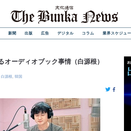
新聞
出版
広告
デジタル
コラム
業界スケジュ
るオーディオブック事情（白源根）
,
白源根
,
韓国