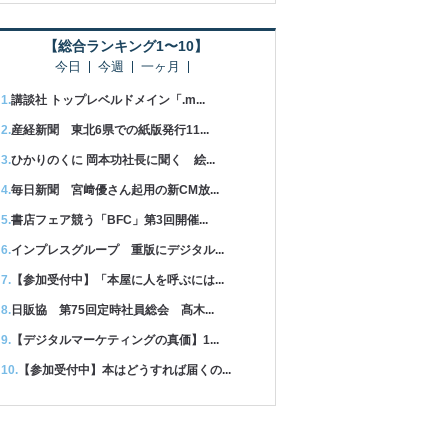
【総合ランキング1〜10】
今日
今週
一ヶ月
講談社 トップレベルドメイン「.m...
産経新聞 東北6県での紙版発行11...
ひかりのくに 岡本功社長に聞く 絵...
毎日新聞 宮﨑優さん起用の新CM放...
書店フェア競う「BFC」第3回開催...
インプレスグループ 重版にデジタル...
【参加受付中】「本屋に人を呼ぶには...
日販協 第75回定時社員総会 髙木...
【デジタルマーケティングの真価】1...
【参加受付中】本はどうすれば届くの...