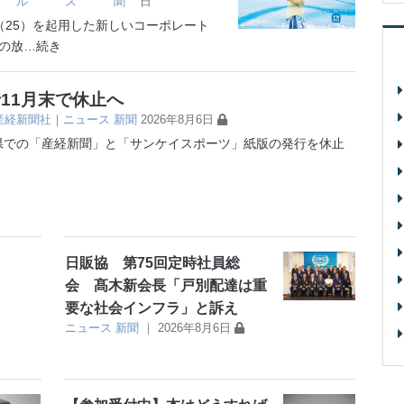
ル
ス
聞
日
25）を起用した新しいコーポレート
の放
…続き
11月末で休止へ
産経新聞社
｜
ニュース
新聞
2026年8月6日
6県での「産経新聞」と「サンケイスポーツ」紙版の発行を休止
日販協 第75回定時社員総
会 髙木新会長「戸別配達は重
要な社会インフラ」と訴え
ニュース
新聞
｜
2026年8月6日