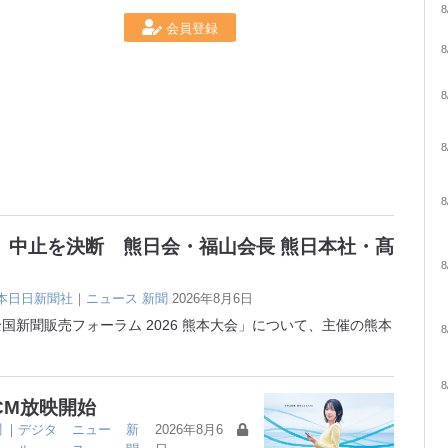
8
会員登録
8
8
8
8
 中止を決断 熊日会・福山会長 熊日本社・髙
8
本日日新聞社
｜
ニュース
新聞
2026年8月6日
国新聞販売フォーラム 2026 熊本大会」について、主催の熊本
8
8
CM放映開始
聞
｜
デジタ
ニュー
新
2026年8月6