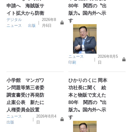
申請へ 海賊版サ
80年 関西の〝出
イト拡大から防衛
版力〟国内外へ示
デジタル
2026年8
す
｜
ニュース
出版
月6日
ニュース
2026年8月5
｜
印刷
日
小学館 マンガワ
ひかりのくに 岡本
ン問題等第三者委
功社長に聞く 絵
調査書受け再発防
本と物販で支えた
止案公表 新たに
80年 関西の〝出
人権委員会設置
版力〟国内外へ示
ニュース
2026年8月4
す
｜
出版
日