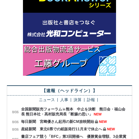
【速報（ヘッドライン）】
ニュース
人事
決算
訃報
全国新聞販売フォーラム㏌熊本 中止を決断 熊日会・福山会
8/06
長 熊日本社・髙村販売局長「断腸の思い」
NEW
毎日新聞 宮﨑優さん起用の新CM放映開始
NEW
8/06
産経新聞 東北6県での紙版発行11月末で休止へ
NEW
8/06
書店フェア競う「BFC」第3回開催へ 優勝賞金増額、3企業賞