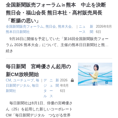
全国新聞販売フォーラム㏌熊本 中止を決断
熊日会・福山会長 熊日本社・髙村販売局長
「断腸の思い」
全国新聞販売フォーラム
,
熊日会
,
熊本大会
,
｜
ニュ
新
2026年8月
熊本日日新聞社
ース
聞
6日
9月16日に開催を予定していた「第16回全国新聞販売フォー
ラム 2026 熊本大会」について、主催の熊本日日新聞社と熊
…
続き
毎日新聞 宮﨑優さん起用の
新CM放映開始
CM
,
ユーチューブ
,
毎
｜
デ
ニ
新
2026
日新聞デジタル
,
毎日
ジ
ュ
聞
年8月
新聞社
タ
ー
6日
ル
ス
毎日新聞社は8月1日、俳優の宮﨑優さ
ん（25）を起用した新しいコーポレート
CM「毎日新聞デジタル つながる世界