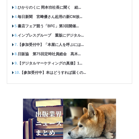
ひかりのくに 岡本功社長に聞く 絵...
毎日新聞 宮﨑優さん起用の新CM放...
書店フェア競う「BFC」第3回開催...
インプレスグループ 重版にデジタル...
【参加受付中】「本屋に人を呼ぶには...
日販協 第75回定時社員総会 髙木...
【デジタルマーケティングの真価】1...
【参加受付中】本はどうすれば届くの...