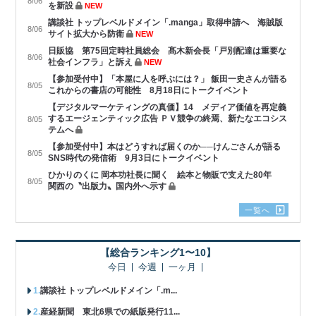
8/06
を新設
NEW
講談社 トップレベルドメイン「.manga」取得申請へ 海賊版
8/06
サイト拡大から防衛
NEW
日販協 第75回定時社員総会 髙木新会長「戸別配達は重要な
8/06
社会インフラ」と訴え
NEW
【参加受付中】「本屋に人を呼ぶには？」 飯田一史さんが語る
8/05
これからの書店の可能性 8月18日にトークイベント
【デジタルマーケティングの真価】14 メディア価値を再定義
するエージェンティック広告 ＰＶ競争の終焉、新たなエコシス
8/05
テムへ
【参加受付中】本はどうすれば届くのか──けんごさんが語る
8/05
SNS時代の発信術 9月3日にトークイベント
ひかりのくに 岡本功社長に聞く 絵本と物販で支えた80年
8/05
関西の〝出版力〟国内外へ示す
一覧へ
【総合ランキング1〜10】
今日
今週
一ヶ月
講談社 トップレベルドメイン「.m...
産経新聞 東北6県での紙版発行11...