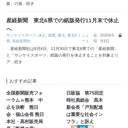
篇」の放
…続き
産経新聞 東北6県での紙版発行11月末で休止
へ
サンケイスポーツ
,
休止
,
新聞
,
東北
,
東北6
｜
ニュ
新
2026年8
県
,
産経新聞社
ース
聞
月6日
産経新聞社は8月6日、11月30日で東北6県での「産経新聞」
と「サンケイスポーツ」紙版の発行を休止することを対象エリ
ア
…続き
おすすめ記事
全国新聞販売フォ
日販協 第75回定
ーラム㏌熊本 中
時社員総会 髙木
止を決断 熊日
新会長「戸別配達
会・福山会長 熊日
は重要な社会イン
本社・髙村販売局
フラ」と訴え