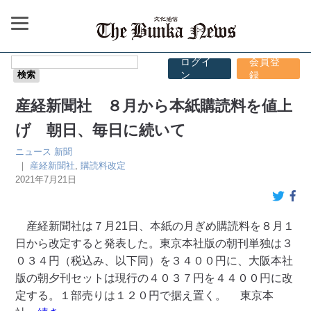
ログイ
会員登
ン
録
産経新聞社 ８月から本紙購読料を値上
げ 朝日、毎日に続いて
ニュース
新聞
｜
産経新聞社
,
購読料改定
2021年7月21日
産経新聞社は７月21日、本紙の月ぎめ購読料を８月１
日から改定すると発表した。東京本社版の朝刊単独は３
０３４円（税込み、以下同）を３４００円に、大阪本社
版の朝夕刊セットは現行の４０３７円を４４００円に改
定する。１部売りは１２０円で据え置く。 東京本