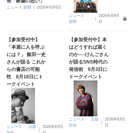
長「断腸の思い」
ニュース
新聞
｜
2026年8月6日
ニュース
2026年8月6
｜
新聞
日
【参加受付中】
【参加受付中】本
「本屋に人を呼ぶ
はどうすれば届く
には？」 飯田一史
のか──けんごさん
さんが語る これか
が語るSNS時代の
らの書店の可能
発信術 9月3日に
性 8月18日にト
トークイベント
ークイベント
ニュース
出版
2026年8月5
｜
告知
日
ニュース
出版
2026年8月5
｜
告知
日