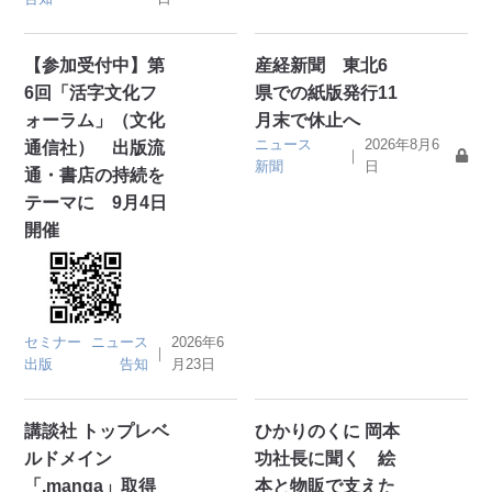
【参加受付中】第
産経新聞 東北6
6回「活字文化フ
県での紙版発行11
ォーラム」（文化
月末で休止へ
ニュース
2026年8月6
通信社） 出版流
｜
新聞
日
通・書店の持続を
テーマに 9月4日
開催
セミナー
ニュース
2026年6
｜
出版
告知
月23日
講談社 トップレベ
ひかりのくに 岡本
ルドメイン
功社長に聞く 絵
「.manga」取得
本と物販で支えた