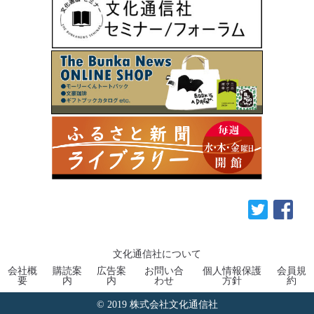
文化通信社について
会社概
購読案
広告案
お問い合
個人情報保護
会員規
要
内
内
わせ
方針
約
© 2019 株式会社文化通信社