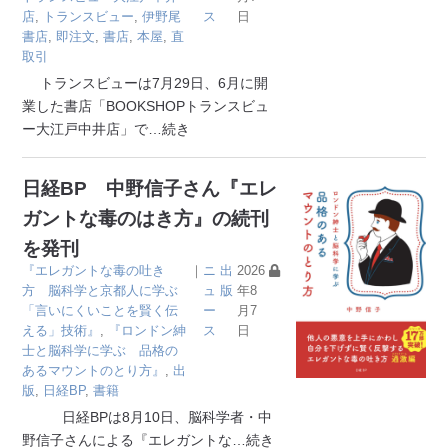
店
,
トランスビュー
,
伊野尾
ス
日
書店
,
即注文
,
書店
,
本屋
,
直
取引
トランスビューは7月29日、6月に開
業した書店「BOOKSHOPトランスビュ
ー大江戸中井店」で
…続き
日経BP 中野信子さん『エレ
ガントな毒のはき方』の続刊
を発刊
『エレガントな毒の吐き
｜
ニ
出
2026
方 脳科学と京都人に学ぶ
ュ
版
年8
「言いにくいことを賢く伝
ー
月7
える」技術』
,
『ロンドン紳
ス
日
士と脳科学に学ぶ 品格の
あるマウントのとり方』
,
出
版
,
日経BP
,
書籍
日経BPは8月10日、脳科学者・中
野信子さんによる『エレガントな
…続き