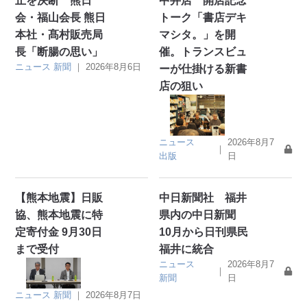
止を決断 熊日
中井店 開店記念
会・福山会長 熊日
トーク「書店デキ
本社・髙村販売局
マシタ。」を開
長「断腸の思い」
催。トランスビュ
ニュース
新聞
｜
2026年8月6日
ーが仕掛ける新書
店の狙い
ニュース
2026年8月7
｜
出版
日
【熊本地震】日販
中日新聞社 福井
協、熊本地震に特
県内の中日新聞
定寄付金 9月30日
10月から日刊県民
まで受付
福井に統合
ニュース
2026年8月7
｜
新聞
日
ニュース
新聞
｜
2026年8月7日