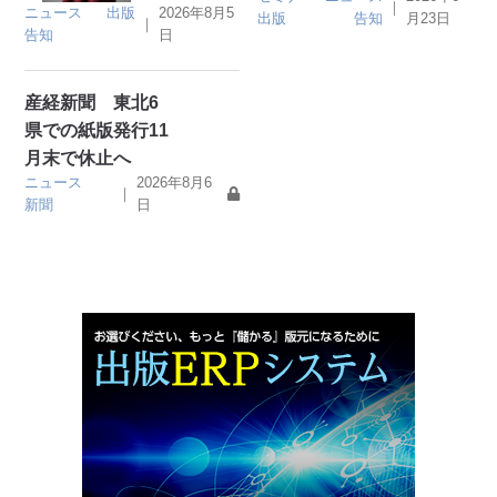
｜
ニュース
出版
2026年8月5
出版
告知
月23日
｜
告知
日
産経新聞 東北6
県での紙版発行11
月末で休止へ
ニュース
2026年8月6
｜
新聞
日