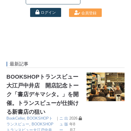
ログイン
会員登録
最新記事
BOOKSHOPトランスビュー
大江戸中井店 開店記念トー
ク「書店デキマシタ。」を開
催。トランスビューが仕掛け
る新書店の狙い
BookCeller
,
BOOKSHOPト
｜
ニ
出
2026
ランスビュー
,
BOOKSHOP
ュ
版
年8
トランスビュー大江戸中井
ー
月7