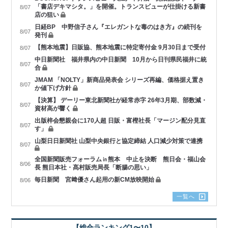
「書店デキマシタ。」を開催。トランスビューが仕掛ける新書
8/07
店の狙い
日経BP 中野信子さん『エレガントな毒のはき方』の続刊を
8/07
発刊
【熊本地震】日販協、熊本地震に特定寄付金 9月30日まで受付
8/07
中日新聞社 福井県内の中日新聞 10月から日刊県民福井に統
8/07
合
JMAM 「NOLTY」新商品発表会 シリーズ再編、価格据え置き
8/07
か値下げ方針
【決算】 デーリー東北新聞社が経常赤字 26年3月期、部数減・
8/07
資材高が響く
出版梓会懇親会に170人超 日販・富樫社長「マージン配分見直
8/07
す」
山梨日日新聞社 山梨中央銀行と協定締結 人口減少対策で連携
8/07
全国新聞販売フォーラム㏌熊本 中止を決断 熊日会・福山会
8/06
長 熊日本社・髙村販売局長「断腸の思い」
毎日新聞 宮﨑優さん起用の新CM放映開始
8/06
一覧へ
【総合ランキング1〜10】