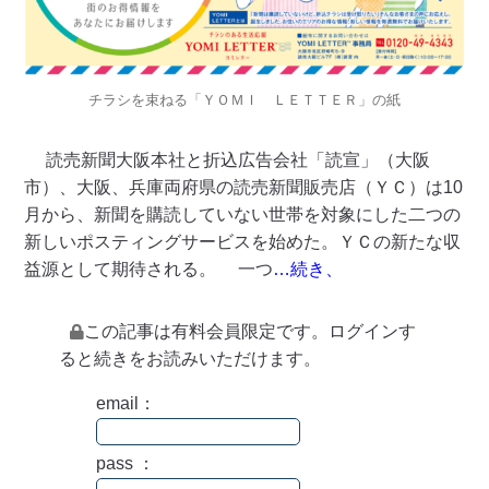
チラシを束ねる「ＹＯＭＩ ＬＥＴＴＥＲ」の紙
読売新聞大阪本社と折込広告会社「読宣」（大阪
市）、大阪、兵庫両府県の読売新聞販売店（ＹＣ）は10
月から、新聞を購読していない世帯を対象にした二つの
新しいポスティングサービスを始めた。ＹＣの新たな収
益源として期待される。 一つ
…続き、
この記事は有料会員限定です。ログインす
ると続きをお読みいただけます。
email：
pass ：