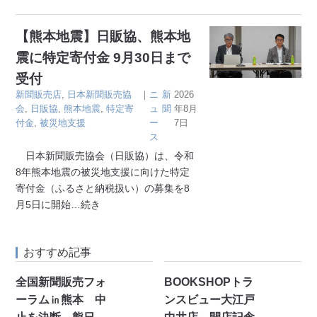
【熊本地震】日販協、熊本地
震に特定寄付金 9月30日まで
受付
新聞販売店
,
日本新聞販売協
｜
ニ
新
2026
会
,
日販協
,
熊本地震
,
特定寄
ュ
聞
年8月
付金
,
被災地支援
ー
7日
ス
日本新聞販売協会（日販協）は、令和
8年熊本地震の被災地支援に向けた特定
寄付金（ふるさと納税扱い）の募集を8
月5日に開始
…続き
おすすめ記事
全国新聞販売フォ
BOOKSHOPトラ
ーラム㏌熊本 中
ンスビュー大江戸