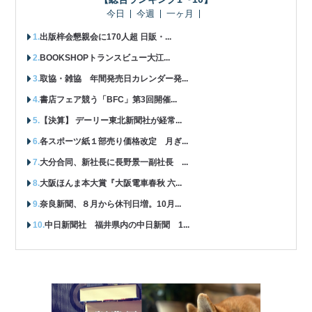
今日
今週
一ヶ月
出版梓会懇親会に170人超 日販・...
BOOKSHOPトランスビュー大江...
取協・雑協 年間発売日カレンダー発...
書店フェア競う「BFC」第3回開催...
【決算】 デーリー東北新聞社が経常...
各スポーツ紙１部売り価格改定 月ぎ...
大分合同、新社長に長野景一副社長 ...
大阪ほんま本大賞『大阪電車春秋 六...
奈良新聞、８月から休刊日増。10月...
中日新聞社 福井県内の中日新聞 1...