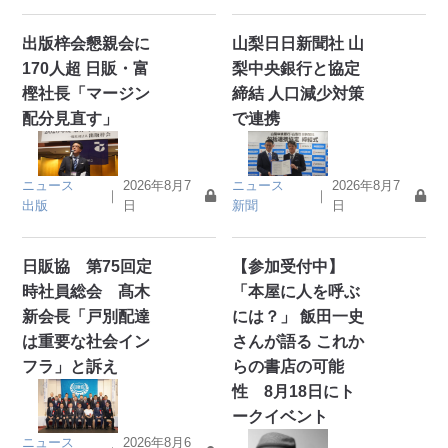
出版梓会懇親会に
山梨日日新聞社 山
170人超 日販・富
梨中央銀行と協定
樫社長「マージン
締結 人口減少対策
配分見直す」
で連携
ニュース
2026年8月7
ニュース
2026年8月7
｜
｜
出版
日
新聞
日
日販協 第75回定
【参加受付中】
時社員総会 髙木
「本屋に人を呼ぶ
新会長「戸別配達
には？」 飯田一史
は重要な社会イン
さんが語る これか
フラ」と訴え
らの書店の可能
性 8月18日にト
ークイベント
ニュース
2026年8月6