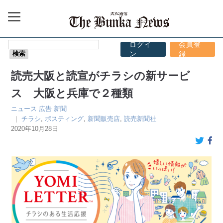
ログイ
会員登
ン
録
読売大阪と読宣がチラシの新サービ
ス 大阪と兵庫で２種類
ニュース
広告
新聞
｜
チラシ
,
ポスティング
,
新聞販売店
,
読売新聞社
2020年10月28日