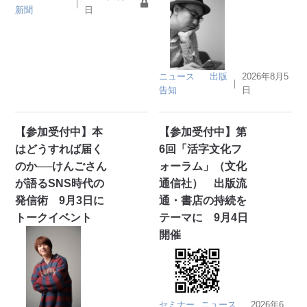
｜
新聞
日
ニュース
出版
2026年8月5
｜
告知
日
【参加受付中】本
【参加受付中】第
はどうすれば届く
6回「活字文化フ
のか──けんごさん
ォーラム」（文化
が語るSNS時代の
通信社） 出版流
発信術 9月3日に
通・書店の持続を
トークイベント
テーマに 9月4日
開催
セミナー
ニュース
2026年6