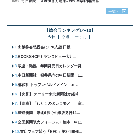
毎日新聞 宮﨑優さん起用の新CM放映開始
8/06
一覧へ
【総合ランキング1〜10】
今日
今週
一ヶ月
出版梓会懇親会に170人超 日販・...
BOOKSHOPトランスビュー大江...
取協・雑協 年間発売日カレンダー発...
中日新聞社 福井県内の中日新聞 1...
講談社 トップレベルドメイン「.m...
【決算】 デーリー東北新聞社が経常...
【寄稿】「わたしのタカラモノ」 童...
産経新聞 東北6県での紙版発行11...
全国新聞販売フォーラム㏌熊本 中止...
書店フェア競う「BFC」第3回開催...