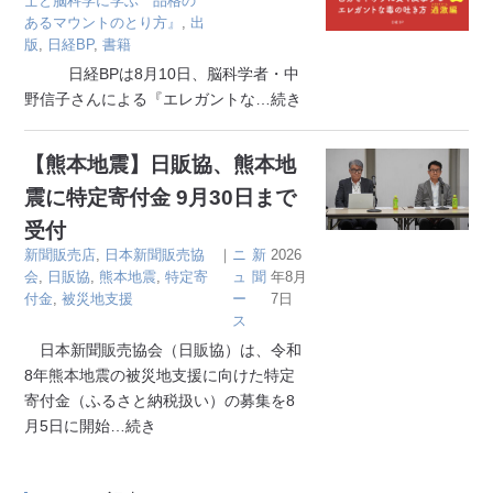
士と脳科学に学ぶ 品格の
あるマウントのとり方』
,
出
版
,
日経BP
,
書籍
日経BPは8月10日、脳科学者・中
野信子さんによる『エレガントな
…続き
【熊本地震】日販協、熊本地
震に特定寄付金 9月30日まで
受付
新聞販売店
,
日本新聞販売協
｜
ニ
新
2026
会
,
日販協
,
熊本地震
,
特定寄
ュ
聞
年8月
付金
,
被災地支援
ー
7日
ス
日本新聞販売協会（日販協）は、令和
8年熊本地震の被災地支援に向けた特定
寄付金（ふるさと納税扱い）の募集を8
月5日に開始
…続き