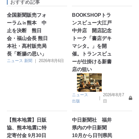
おすすめ記事
全国新聞販売フォ
BOOKSHOPトラ
ーラム㏌熊本 中
ンスビュー大江戸
止を決断 熊日
中井店 開店記念
会・福山会長 熊日
トーク「書店デキ
本社・髙村販売局
マシタ。」を開
長「断腸の思い」
催。トランスビュ
ニュース
新聞
｜
2026年8月6日
ーが仕掛ける新書
店の狙い
ニュース
2026年8月7
｜
出版
日
【熊本地震】日販
中日新聞社 福井
協、熊本地震に特
県内の中日新聞
定寄付金 9月30日
10月から日刊県民