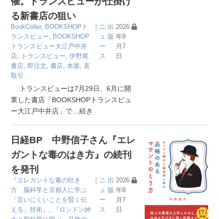
催。トランスビューが仕掛け
る新書店の狙い
BookCeller
,
BOOKSHOPト
｜
ニ
出
2026
ランスビュー
,
BOOKSHOP
ュ
版
年8
トランスビュー大江戸中井
ー
月7
店
,
トランスビュー
,
伊野尾
ス
日
書店
,
即注文
,
書店
,
本屋
,
直
取引
トランスビューは7月29日、6月に開
業した書店「BOOKSHOPトランスビュ
ー大江戸中井店」で
…続き
日経BP 中野信子さん『エレ
ガントな毒のはき方』の続刊
を発刊
『エレガントな毒の吐き
｜
ニ
出
2026
方 脳科学と京都人に学ぶ
ュ
版
年8
「言いにくいことを賢く伝
ー
月7
える」技術』
,
『ロンドン紳
ス
日