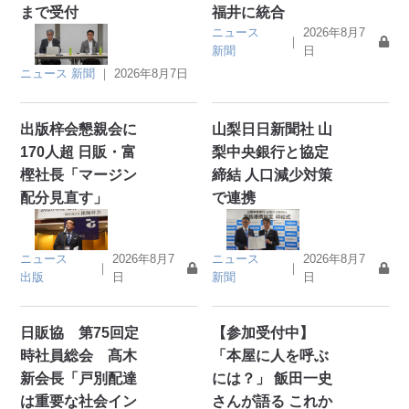
まで受付
福井に統合
ニュース
2026年8月7
｜
新聞
日
ニュース
新聞
｜
2026年8月7日
出版梓会懇親会に
山梨日日新聞社 山
170人超 日販・富
梨中央銀行と協定
樫社長「マージン
締結 人口減少対策
配分見直す」
で連携
ニュース
2026年8月7
ニュース
2026年8月7
｜
｜
出版
日
新聞
日
日販協 第75回定
【参加受付中】
時社員総会 髙木
「本屋に人を呼ぶ
新会長「戸別配達
には？」 飯田一史
は重要な社会イン
さんが語る これか