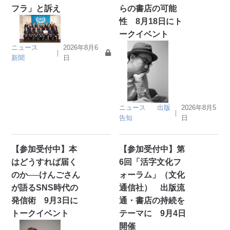
フラ」と訴え
らの書店の可能
性 8月18日にト
ークイベント
ニュース
2026年8月6
｜
新聞
日
ニュース
出版
2026年8月5
｜
告知
日
【参加受付中】本
【参加受付中】第
はどうすれば届く
6回「活字文化フ
のか──けんごさん
ォーラム」（文化
が語るSNS時代の
通信社） 出版流
発信術 9月3日に
通・書店の持続を
トークイベント
テーマに 9月4日
開催