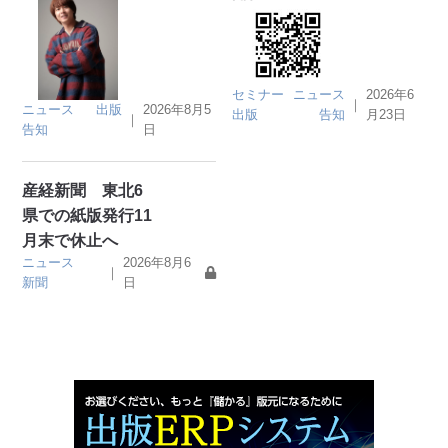
セミナー
ニュース
2026年6
｜
ニュース
出版
2026年8月5
出版
告知
月23日
｜
告知
日
産経新聞 東北6
県での紙版発行11
月末で休止へ
ニュース
2026年8月6
｜
新聞
日