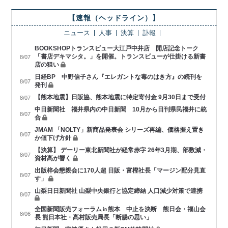
【速報（ヘッドライン）】
ニュース
人事
決算
訃報
BOOKSHOPトランスビュー大江戸中井店 開店記念トーク
「書店デキマシタ。」を開催。トランスビューが仕掛ける新書
8/07
店の狙い
日経BP 中野信子さん『エレガントな毒のはき方』の続刊を
8/07
発刊
【熊本地震】日販協、熊本地震に特定寄付金 9月30日まで受付
8/07
中日新聞社 福井県内の中日新聞 10月から日刊県民福井に統
8/07
合
JMAM 「NOLTY」新商品発表会 シリーズ再編、価格据え置き
8/07
か値下げ方針
【決算】 デーリー東北新聞社が経常赤字 26年3月期、部数減・
8/07
資材高が響く
出版梓会懇親会に170人超 日販・富樫社長「マージン配分見直
8/07
す」
山梨日日新聞社 山梨中央銀行と協定締結 人口減少対策で連携
8/07
全国新聞販売フォーラム㏌熊本 中止を決断 熊日会・福山会
8/06
長 熊日本社・髙村販売局長「断腸の思い」