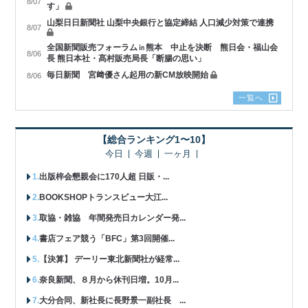
8/07
す」
山梨日日新聞社 山梨中央銀行と協定締結 人口減少対策で連携
8/07
全国新聞販売フォーラム㏌熊本 中止を決断 熊日会・福山会
8/06
長 熊日本社・髙村販売局長「断腸の思い」
毎日新聞 宮﨑優さん起用の新CM放映開始
8/06
一覧へ
【総合ランキング1〜10】
今日
今週
一ヶ月
出版梓会懇親会に170人超 日販・...
BOOKSHOPトランスビュー大江...
取協・雑協 年間発売日カレンダー発...
書店フェア競う「BFC」第3回開催...
【決算】 デーリー東北新聞社が経常...
奈良新聞、８月から休刊日増。10月...
大分合同、新社長に長野景一副社長 ...