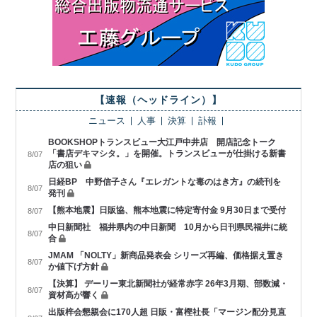
【速報（ヘッドライン）】
ニュース
人事
決算
訃報
BOOKSHOPトランスビュー大江戸中井店 開店記念トーク
「書店デキマシタ。」を開催。トランスビューが仕掛ける新書
8/07
店の狙い
日経BP 中野信子さん『エレガントな毒のはき方』の続刊を
8/07
発刊
【熊本地震】日販協、熊本地震に特定寄付金 9月30日まで受付
8/07
中日新聞社 福井県内の中日新聞 10月から日刊県民福井に統
8/07
合
JMAM 「NOLTY」新商品発表会 シリーズ再編、価格据え置き
8/07
か値下げ方針
【決算】 デーリー東北新聞社が経常赤字 26年3月期、部数減・
8/07
資材高が響く
出版梓会懇親会に170人超 日販・富樫社長「マージン配分見直