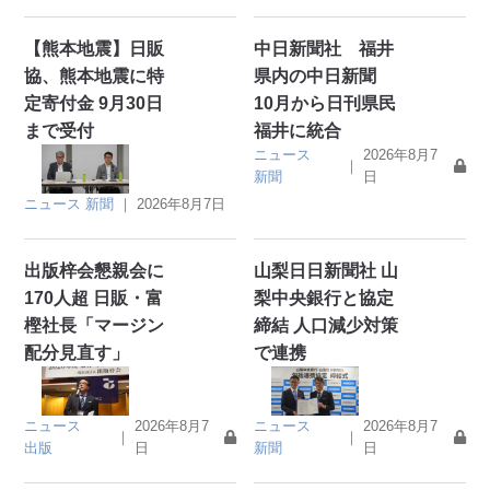
【熊本地震】日販
中日新聞社 福井
協、熊本地震に特
県内の中日新聞
定寄付金 9月30日
10月から日刊県民
まで受付
福井に統合
ニュース
2026年8月7
｜
新聞
日
ニュース
新聞
｜
2026年8月7日
出版梓会懇親会に
山梨日日新聞社 山
170人超 日販・富
梨中央銀行と協定
樫社長「マージン
締結 人口減少対策
配分見直す」
で連携
ニュース
2026年8月7
ニュース
2026年8月7
｜
｜
出版
日
新聞
日