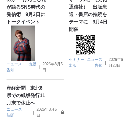
が語るSNS時代の
通信社） 出版流
発信術 9月3日に
通・書店の持続を
トークイベント
テーマに 9月4日
開催
セミナー
ニュース
2026年6
｜
ニュース
出版
2026年8月5
出版
告知
月23日
｜
告知
日
産経新聞 東北6
県での紙版発行11
月末で休止へ
ニュース
2026年8月6
｜
新聞
日