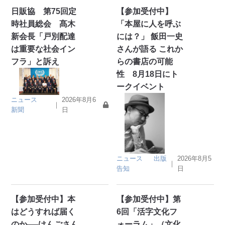
日販協 第75回定
【参加受付中】
時社員総会 髙木
「本屋に人を呼ぶ
新会長「戸別配達
には？」 飯田一史
は重要な社会イン
さんが語る これか
フラ」と訴え
らの書店の可能
性 8月18日にト
ークイベント
ニュース
2026年8月6
｜
新聞
日
ニュース
出版
2026年8月5
｜
告知
日
【参加受付中】本
【参加受付中】第
はどうすれば届く
6回「活字文化フ
のか──けんごさん
ォーラム」（文化