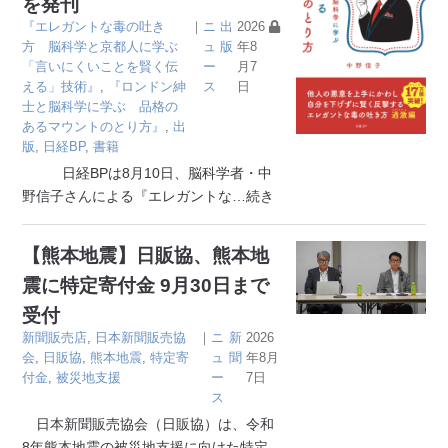
を発刊
『エレガントな毒の吐き
｜
ニ
出
2026
方 脳科学と京都人に学ぶ
ュ
版
年8
「言いにくいことを賢く伝
ー
月7
える」技術』
,
『ロンドン紳
ス
日
士と脳科学に学ぶ 品格の
あるマウントのとり方』
,
出
版
,
日経BP
,
書籍
日経BPは8月10日、脳科学者・中
野信子さんによる『エレガントな
…続き
【熊本地震】日販協、熊本地
震に特定寄付金 9月30日まで
受付
新聞販売店
,
日本新聞販売協
｜
ニ
新
2026
会
,
日販協
,
熊本地震
,
特定寄
ュ
聞
年8月
付金
,
被災地支援
ー
7日
ス
日本新聞販売協会（日販協）は、令和
8年熊本地震の被災地支援に向けた特定