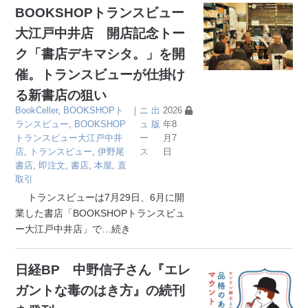
BOOKSHOPトランスビュー
大江戸中井店 開店記念トー
ク「書店デキマシタ。」を開
催。トランスビューが仕掛け
る新書店の狙い
BookCeller
,
BOOKSHOPト
｜
ニ
出
2026
ランスビュー
,
BOOKSHOP
ュ
版
年8
トランスビュー大江戸中井
ー
月7
店
,
トランスビュー
,
伊野尾
ス
日
書店
,
即注文
,
書店
,
本屋
,
直
取引
トランスビューは7月29日、6月に開
業した書店「BOOKSHOPトランスビュ
ー大江戸中井店」で
…続き
日経BP 中野信子さん『エレ
ガントな毒のはき方』の続刊