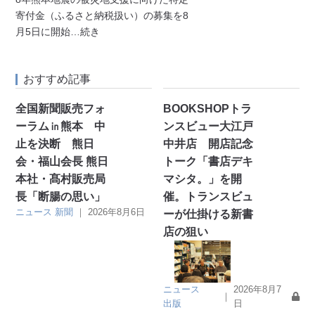
寄付金（ふるさと納税扱い）の募集を8
月5日に開始
…続き
おすすめ記事
全国新聞販売フォ
BOOKSHOPトラ
ーラム㏌熊本 中
ンスビュー大江戸
止を決断 熊日
中井店 開店記念
会・福山会長 熊日
トーク「書店デキ
本社・髙村販売局
マシタ。」を開
長「断腸の思い」
催。トランスビュ
ニュース
新聞
｜
2026年8月6日
ーが仕掛ける新書
店の狙い
ニュース
2026年8月7
｜
出版
日