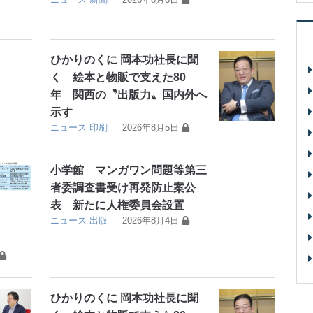
ひかりのくに 岡本功社長に聞
く 絵本と物販で支えた80
年 関西の〝出版力〟国内外へ
示す
ニュース
印刷
｜
2026年8月5日
小学館 マンガワン問題等第三
者委調査書受け再発防止案公
表 新たに人権委員会設置
ニュース
出版
｜
2026年8月4日
ひかりのくに 岡本功社長に聞