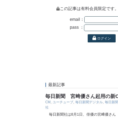
この記事は有料会員限定です
email：
pass ：
ログイン
最新記事
毎日新聞 宮﨑優さん起用の新
CM
,
ユーチューブ
,
毎日新聞デジタル
,
毎日新
社
毎日新聞社は8月1日、俳優の宮﨑優さん（