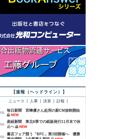
【速報（ヘッドライン）】
ニュース
人事
決算
訃報
毎日新聞 宮﨑優さん起用の新CM放映開始
/06
NEW
産経新聞 東北6県での紙版発行11月末で休
/06
止へ
NEW
書店フェア競う「BFC」第3回開催へ 優勝
/06