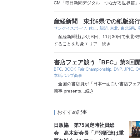
CM「毎日新聞デジタル つながる世界篇」
産経新聞 東北6県での紙版発行
サンケイスポーツ
,
休止
,
新聞
,
東北
,
東北6県
,
産経新聞社は8月6日、11月30日で東北
することを対象エリア
…続き
書店フェア競う「BFC」第3回
BFC
,
BOOK Fair Championship
,
DNP
,
JPIC
,
O
本紙パルプ商事
全国の書店員が「日本一面白い書店フェア
商事 presents
…続き
おすすめ記事
日販協 第75回定時社員総
会 髙木新会長「戸別配達は重