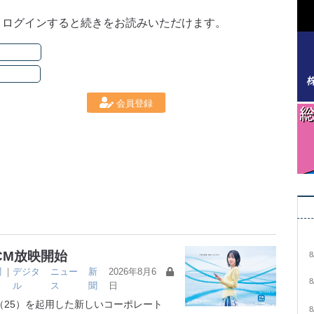
。ログインすると続きをお読みいただけます。
会員登録
CM放映開始
8
聞
｜
デジタ
ニュー
新
2026年8月6
8
ル
ス
聞
日
25）を起用した新しいコーポレート
8