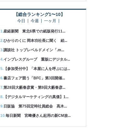
【総合ランキング1〜10】
今日
今週
一ヶ月
産経新聞 東北6県での紙版発行11...
ひかりのくに 岡本功社長に聞く 絵...
講談社 トップレベルドメイン「.m...
インプレスグループ 重版にデジタル...
【参加受付中】「本屋に人を呼ぶには...
書店フェア競う「BFC」第3回開催...
第28回大藪春彦賞・第9回大藪春彦...
【デジタルマーケティングの真価】1...
日販協 第75回定時社員総会 髙木...
毎日新聞 宮﨑優さん起用の新CM放...