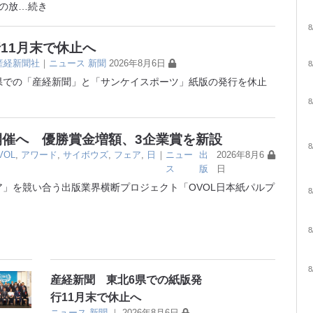
の放
…続き
8
11月末で休止へ
産経新聞社
｜
ニュース
新聞
2026年8月6日
8
6県での「産経新聞」と「サンケイスポーツ」紙版の発行を休止
8
開催へ 優勝賞金増額、3企業賞を新設
8
VOL
,
アワード
,
サイボウズ
,
フェア
,
日
｜
ニュー
出
2026年8月6
ス
版
日
」を競い合う出版業界横断プロジェクト「OVOL日本紙パルプ
8
8
8
産経新聞 東北6県での紙版発
行11月末で休止へ
ニュース
新聞
｜
2026年8月6日