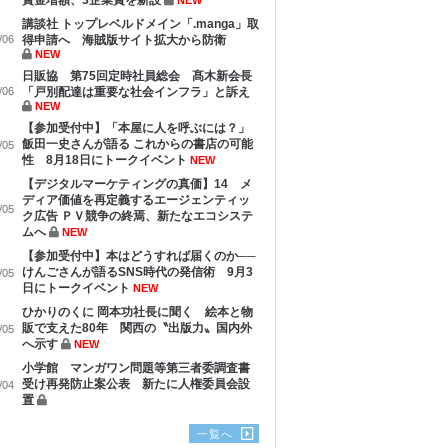
賞金増額、3企業賞を新設
NEW
講談社 トップレベルドメイン「.manga」取
/06
得申請へ 海賊版サイト拡大から防衛
NEW
日販協 第75回定時社員総会 髙木新会長
/06
「戸別配達は重要な社会インフラ」と訴え
NEW
【参加受付中】「本屋に人を呼ぶには？」
飯田一史さんが語る これからの書店の可能
/05
性 8月18日にトークイベント
NEW
【デジタルマーケティングの真価】14 メ
ディア価値を再定義するエージェンティッ
/05
ク広告 ＰＶ競争の終焉、新たなエコシステ
ムへ
NEW
【参加受付中】本はどうすれば届くのか──
けんごさんが語るSNS時代の発信術 9月3
/05
日にトークイベント
NEW
ひかりのくに 岡本功社長に聞く 絵本と物
販で支えた80年 関西の〝出版力〟国内外
/05
へ示す
NEW
小学館 マンガワン問題等第三者委調査書
受け再発防止案公表 新たに人権委員会設
/04
置
一覧へ