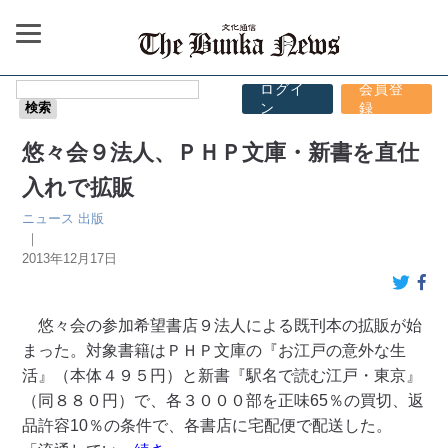
ログイ
会員登
ン
録
悠々会９法人、ＰＨＰ文庫・新書を直仕
入れで拡販
ニュース
出版
｜
2013年12月17日
悠々会の参加希望書店９法人による既刊本の拡販が始
まった。対象書籍はＰＨＰ文庫の『お江戸の意外な生
活』（本体４９５円）と新書『駅名で読む江戸・東京』
（同８８０円）で、各３０００部を正味65％の買切、返
品許容10％の条件で、各書店に宅配便で配送した。