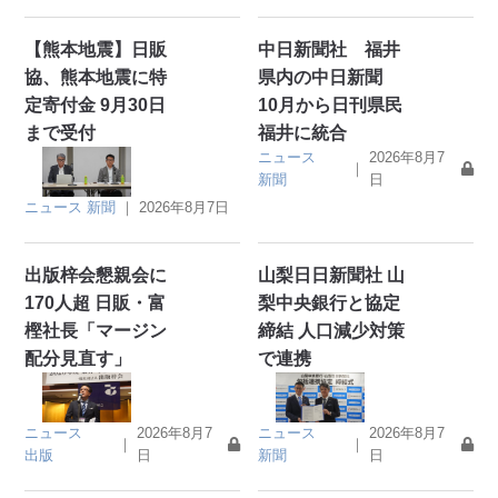
【熊本地震】日販
中日新聞社 福井
協、熊本地震に特
県内の中日新聞
定寄付金 9月30日
10月から日刊県民
まで受付
福井に統合
ニュース
2026年8月7
｜
新聞
日
ニュース
新聞
｜
2026年8月7日
出版梓会懇親会に
山梨日日新聞社 山
170人超 日販・富
梨中央銀行と協定
樫社長「マージン
締結 人口減少対策
配分見直す」
で連携
ニュース
2026年8月7
ニュース
2026年8月7
｜
｜
出版
日
新聞
日