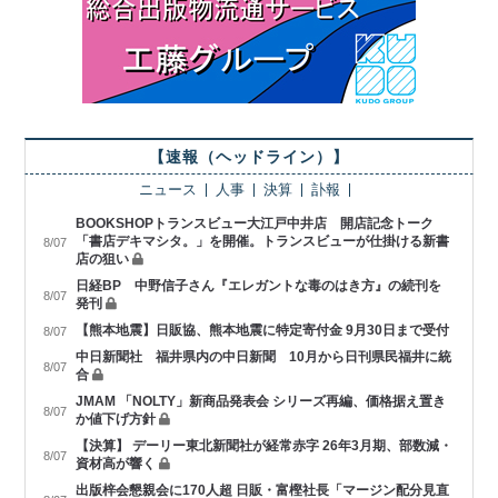
【速報（ヘッドライン）】
ニュース
人事
決算
訃報
BOOKSHOPトランスビュー大江戸中井店 開店記念トーク
「書店デキマシタ。」を開催。トランスビューが仕掛ける新書
8/07
店の狙い
日経BP 中野信子さん『エレガントな毒のはき方』の続刊を
8/07
発刊
【熊本地震】日販協、熊本地震に特定寄付金 9月30日まで受付
8/07
中日新聞社 福井県内の中日新聞 10月から日刊県民福井に統
8/07
合
JMAM 「NOLTY」新商品発表会 シリーズ再編、価格据え置き
8/07
か値下げ方針
【決算】 デーリー東北新聞社が経常赤字 26年3月期、部数減・
8/07
資材高が響く
出版梓会懇親会に170人超 日販・富樫社長「マージン配分見直