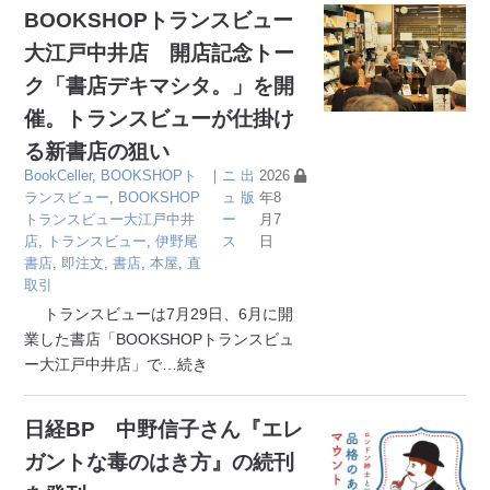
BOOKSHOPトランスビュー
大江戸中井店 開店記念トー
ク「書店デキマシタ。」を開
催。トランスビューが仕掛け
る新書店の狙い
BookCeller
,
BOOKSHOPト
｜
ニ
出
2026
ランスビュー
,
BOOKSHOP
ュ
版
年8
トランスビュー大江戸中井
ー
月7
店
,
トランスビュー
,
伊野尾
ス
日
書店
,
即注文
,
書店
,
本屋
,
直
取引
トランスビューは7月29日、6月に開
業した書店「BOOKSHOPトランスビュ
ー大江戸中井店」で
…続き
日経BP 中野信子さん『エレ
ガントな毒のはき方』の続刊