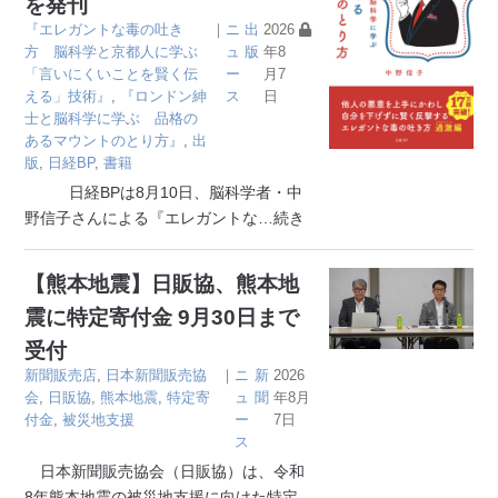
を発刊
『エレガントな毒の吐き
｜
ニ
出
2026
方 脳科学と京都人に学ぶ
ュ
版
年8
「言いにくいことを賢く伝
ー
月7
える」技術』
,
『ロンドン紳
ス
日
士と脳科学に学ぶ 品格の
あるマウントのとり方』
,
出
版
,
日経BP
,
書籍
日経BPは8月10日、脳科学者・中
野信子さんによる『エレガントな
…続き
【熊本地震】日販協、熊本地
震に特定寄付金 9月30日まで
受付
新聞販売店
,
日本新聞販売協
｜
ニ
新
2026
会
,
日販協
,
熊本地震
,
特定寄
ュ
聞
年8月
付金
,
被災地支援
ー
7日
ス
日本新聞販売協会（日販協）は、令和
8年熊本地震の被災地支援に向けた特定