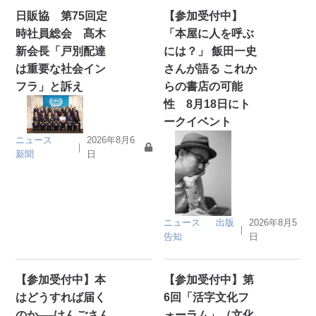
日販協 第75回定
【参加受付中】
時社員総会 髙木
「本屋に人を呼ぶ
新会長「戸別配達
には？」 飯田一史
は重要な社会イン
さんが語る これか
フラ」と訴え
らの書店の可能
性 8月18日にト
ークイベント
ニュース
2026年8月6
｜
新聞
日
ニュース
出版
2026年8月5
｜
告知
日
【参加受付中】本
【参加受付中】第
はどうすれば届く
6回「活字文化フ
のか──けんごさん
ォーラム」（文化