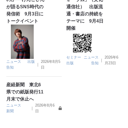
が語るSNS時代の
通信社） 出版流
発信術 9月3日に
通・書店の持続を
トークイベント
テーマに 9月4日
開催
セミナー
ニュース
2026年6
｜
ニュース
出版
2026年8月5
出版
告知
月23日
｜
告知
日
産経新聞 東北6
県での紙版発行11
月末で休止へ
ニュース
2026年8月6
｜
新聞
日