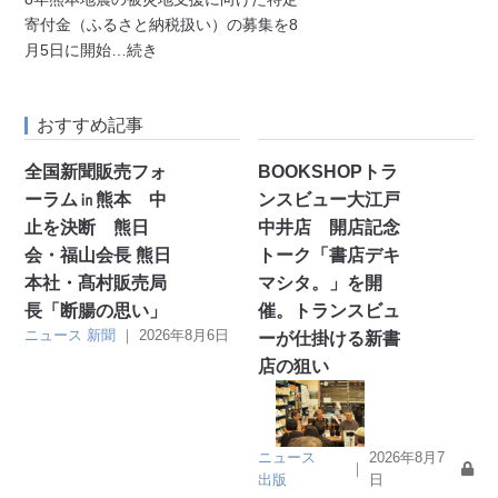
寄付金（ふるさと納税扱い）の募集を8
月5日に開始
…続き
おすすめ記事
全国新聞販売フォ
BOOKSHOPトラ
ーラム㏌熊本 中
ンスビュー大江戸
止を決断 熊日
中井店 開店記念
会・福山会長 熊日
トーク「書店デキ
本社・髙村販売局
マシタ。」を開
長「断腸の思い」
催。トランスビュ
ニュース
新聞
｜
2026年8月6日
ーが仕掛ける新書
店の狙い
ニュース
2026年8月7
｜
出版
日