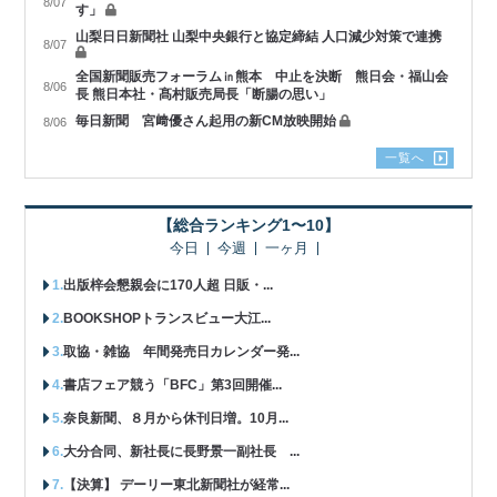
8/07
す」
山梨日日新聞社 山梨中央銀行と協定締結 人口減少対策で連携
8/07
全国新聞販売フォーラム㏌熊本 中止を決断 熊日会・福山会
8/06
長 熊日本社・髙村販売局長「断腸の思い」
毎日新聞 宮﨑優さん起用の新CM放映開始
8/06
一覧へ
【総合ランキング1〜10】
今日
今週
一ヶ月
出版梓会懇親会に170人超 日販・...
BOOKSHOPトランスビュー大江...
取協・雑協 年間発売日カレンダー発...
書店フェア競う「BFC」第3回開催...
奈良新聞、８月から休刊日増。10月...
大分合同、新社長に長野景一副社長 ...
【決算】 デーリー東北新聞社が経常...