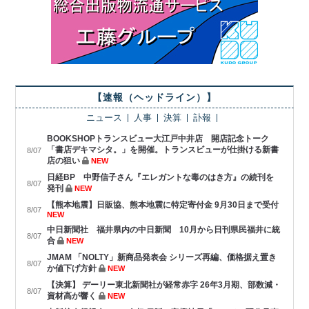
【速報（ヘッドライン）】
ニュース
人事
決算
訃報
BOOKSHOPトランスビュー大江戸中井店 開店記念トーク
「書店デキマシタ。」を開催。トランスビューが仕掛ける新書
8/07
店の狙い
NEW
日経BP 中野信子さん『エレガントな毒のはき方』の続刊を
8/07
発刊
NEW
【熊本地震】日販協、熊本地震に特定寄付金 9月30日まで受付
8/07
NEW
中日新聞社 福井県内の中日新聞 10月から日刊県民福井に統
8/07
合
NEW
JMAM 「NOLTY」新商品発表会 シリーズ再編、価格据え置き
8/07
か値下げ方針
NEW
【決算】 デーリー東北新聞社が経常赤字 26年3月期、部数減・
8/07
資材高が響く
NEW