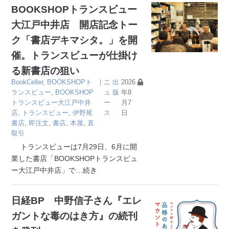
BOOKSHOPトランスビュー
大江戸中井店 開店記念トー
ク「書店デキマシタ。」を開
催。トランスビューが仕掛け
る新書店の狙い
BookCeller
,
BOOKSHOPト
｜
ニ
出
2026
ランスビュー
,
BOOKSHOP
ュ
版
年8
トランスビュー大江戸中井
ー
月7
店
,
トランスビュー
,
伊野尾
ス
日
書店
,
即注文
,
書店
,
本屋
,
直
取引
トランスビューは7月29日、6月に開
業した書店「BOOKSHOPトランスビュ
ー大江戸中井店」で
…続き
日経BP 中野信子さん『エレ
ガントな毒のはき方』の続刊