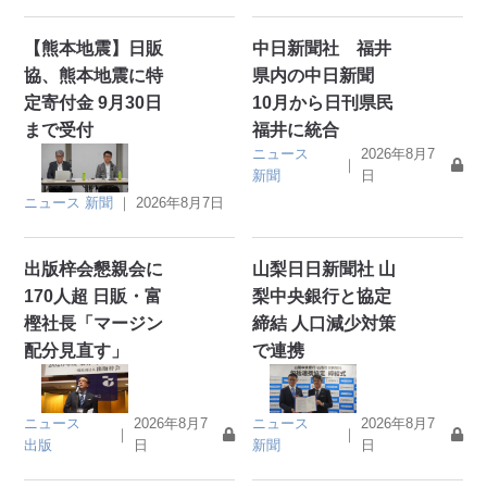
【熊本地震】日販
中日新聞社 福井
協、熊本地震に特
県内の中日新聞
定寄付金 9月30日
10月から日刊県民
まで受付
福井に統合
ニュース
2026年8月7
｜
新聞
日
ニュース
新聞
｜
2026年8月7日
出版梓会懇親会に
山梨日日新聞社 山
170人超 日販・富
梨中央銀行と協定
樫社長「マージン
締結 人口減少対策
配分見直す」
で連携
ニュース
2026年8月7
ニュース
2026年8月7
｜
｜
出版
日
新聞
日