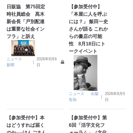
日販協 第75回定
【参加受付中】
時社員総会 髙木
「本屋に人を呼ぶ
新会長「戸別配達
には？」 飯田一史
は重要な社会イン
さんが語る これか
フラ」と訴え
らの書店の可能
性 8月18日にト
ークイベント
ニュース
2026年8月6
｜
新聞
日
ニュース
出版
2026年8月5
｜
告知
日
【参加受付中】本
【参加受付中】第
はどうすれば届く
6回「活字文化フ
のか──けんごさん
ォーラム」（文化