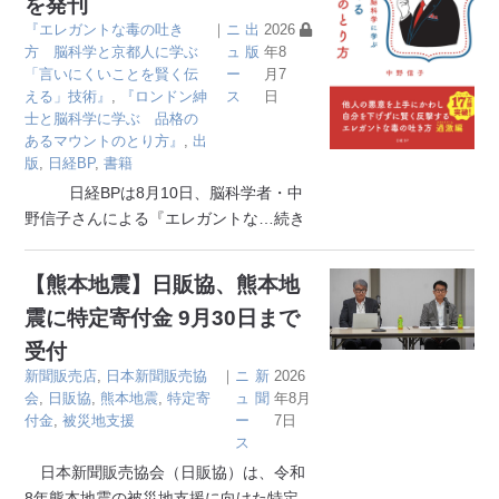
を発刊
『エレガントな毒の吐き
｜
ニ
出
2026
方 脳科学と京都人に学ぶ
ュ
版
年8
「言いにくいことを賢く伝
ー
月7
える」技術』
,
『ロンドン紳
ス
日
士と脳科学に学ぶ 品格の
あるマウントのとり方』
,
出
版
,
日経BP
,
書籍
日経BPは8月10日、脳科学者・中
野信子さんによる『エレガントな
…続き
【熊本地震】日販協、熊本地
震に特定寄付金 9月30日まで
受付
新聞販売店
,
日本新聞販売協
｜
ニ
新
2026
会
,
日販協
,
熊本地震
,
特定寄
ュ
聞
年8月
付金
,
被災地支援
ー
7日
ス
日本新聞販売協会（日販協）は、令和
8年熊本地震の被災地支援に向けた特定