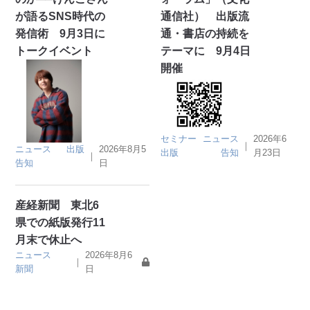
が語るSNS時代の
通信社） 出版流
発信術 9月3日に
通・書店の持続を
トークイベント
テーマに 9月4日
開催
セミナー
ニュース
2026年6
｜
ニュース
出版
2026年8月5
出版
告知
月23日
｜
告知
日
産経新聞 東北6
県での紙版発行11
月末で休止へ
ニュース
2026年8月6
｜
新聞
日