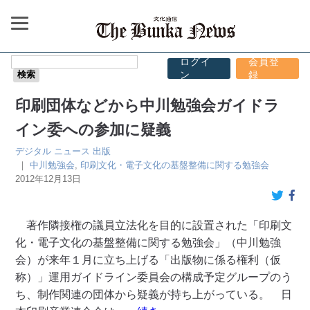
ログイ
会員登
ン
録
印刷団体などから中川勉強会ガイドラ
イン委への参加に疑義
デジタル
ニュース
出版
｜
中川勉強会
,
印刷文化・電子文化の基盤整備に関する勉強会
2012年12月13日
著作隣接権の議員立法化を目的に設置された「印刷文
化・電子文化の基盤整備に関する勉強会」（中川勉強
会）が来年１月に立ち上げる「出版物に係る権利（仮
称）」運用ガイドライン委員会の構成予定グループのう
ち、制作関連の団体から疑義が持ち上がっている。 日