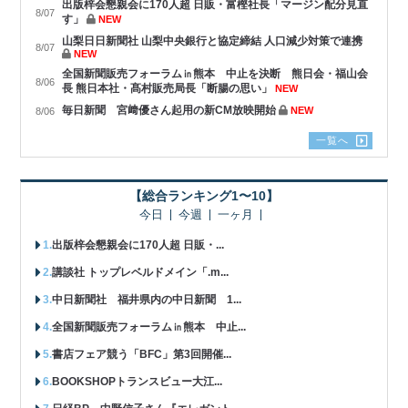
出版梓会懇親会に170人超 日販・富樫社長「マージン配分見直
8/07
す」
NEW
山梨日日新聞社 山梨中央銀行と協定締結 人口減少対策で連携
8/07
NEW
全国新聞販売フォーラム㏌熊本 中止を決断 熊日会・福山会
8/06
長 熊日本社・髙村販売局長「断腸の思い」
NEW
毎日新聞 宮﨑優さん起用の新CM放映開始
NEW
8/06
一覧へ
【総合ランキング1〜10】
今日
今週
一ヶ月
出版梓会懇親会に170人超 日販・...
講談社 トップレベルドメイン「.m...
中日新聞社 福井県内の中日新聞 1...
全国新聞販売フォーラム㏌熊本 中止...
書店フェア競う「BFC」第3回開催...
BOOKSHOPトランスビュー大江...