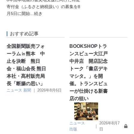
寄付金（ふるさと納税扱い）の募集を8
月5日に開始
…続き
おすすめ記事
全国新聞販売フォ
BOOKSHOPトラ
ーラム㏌熊本 中
ンスビュー大江戸
止を決断 熊日
中井店 開店記念
会・福山会長 熊日
トーク「書店デキ
本社・髙村販売局
マシタ。」を開
長「断腸の思い」
催。トランスビュ
ニュース
新聞
｜
2026年8月6日
ーが仕掛ける新書
店の狙い
ニュース
2026年8月7
｜
出版
日