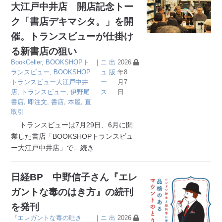
大江戸中井店 開店記念トー
ク「書店デキマシタ。」を開
催。トランスビューが仕掛け
る新書店の狙い
BookCeller
,
BOOKSHOPト
｜
ニ
出
2026
ランスビュー
,
BOOKSHOP
ュ
版
年8
トランスビュー大江戸中井
ー
月7
店
,
トランスビュー
,
伊野尾
ス
日
書店
,
即注文
,
書店
,
本屋
,
直
取引
トランスビューは7月29日、6月に開
業した書店「BOOKSHOPトランスビュ
ー大江戸中井店」で
…続き
日経BP 中野信子さん『エレ
ガントな毒のはき方』の続刊
を発刊
『エレガントな毒の吐き
｜
ニ
出
2026