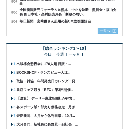
8/07
全国新聞販売フォーラム㏌熊本 中止を決断 熊日会・福山会
8/06
長 熊日本社・髙村販売局長「断腸の思い」
毎日新聞 宮﨑優さん起用の新CM放映開始
8/06
一覧へ
【総合ランキング1〜10】
今日
今週
一ヶ月
出版梓会懇親会に170人超 日販・...
BOOKSHOPトランスビュー大江...
取協・雑協 年間発売日カレンダー発...
書店フェア競う「BFC」第3回開催...
【決算】 デーリー東北新聞社が経常...
各スポーツ紙１部売り価格改定 月ぎ...
奈良新聞、８月から休刊日増。10月...
大分合同、新社長に長野景一副社長 ...