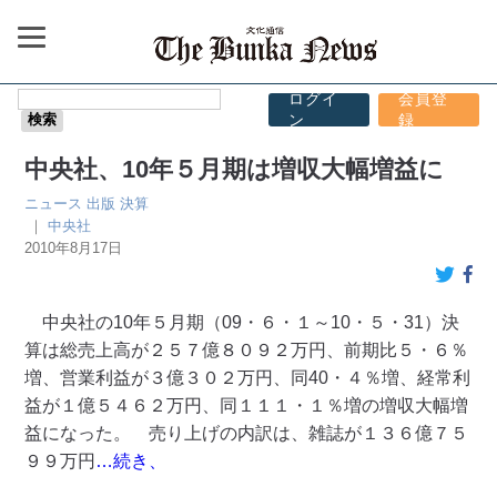
ログイ
会員登
ン
録
中央社、10年５月期は増収大幅増益に
ニュース
出版
決算
｜
中央社
2010年8月17日
中央社の10年５月期（09・６・１～10・５・31）決
算は総売上高が２５７億８０９２万円、前期比５・６％
増、営業利益が３億３０２万円、同40・４％増、経常利
益が１億５４６２万円、同１１１・１％増の増収大幅増
益になった。 売り上げの内訳は、雑誌が１３６億７５
９９万円
…続き、