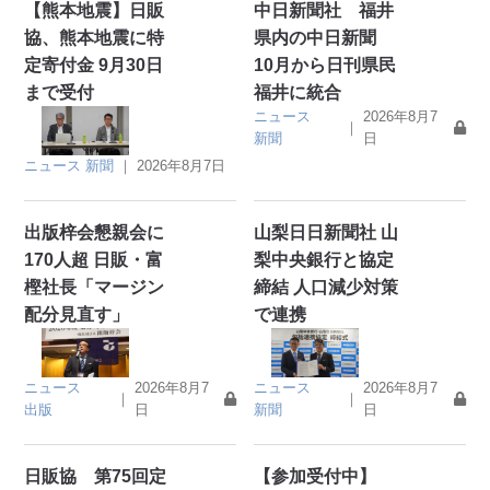
【熊本地震】日販
中日新聞社 福井
協、熊本地震に特
県内の中日新聞
定寄付金 9月30日
10月から日刊県民
まで受付
福井に統合
ニュース
2026年8月7
｜
新聞
日
ニュース
新聞
｜
2026年8月7日
出版梓会懇親会に
山梨日日新聞社 山
170人超 日販・富
梨中央銀行と協定
樫社長「マージン
締結 人口減少対策
配分見直す」
で連携
ニュース
2026年8月7
ニュース
2026年8月7
｜
｜
出版
日
新聞
日
日販協 第75回定
【参加受付中】