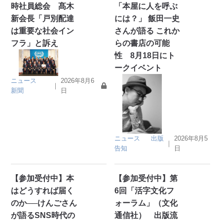
時社員総会 髙木
「本屋に人を呼ぶ
新会長「戸別配達
には？」 飯田一史
は重要な社会イン
さんが語る これか
フラ」と訴え
らの書店の可能
性 8月18日にト
ークイベント
ニュース
2026年8月6
｜
新聞
日
ニュース
出版
2026年8月5
｜
告知
日
【参加受付中】本
【参加受付中】第
はどうすれば届く
6回「活字文化フ
のか──けんごさん
ォーラム」（文化
が語るSNS時代の
通信社） 出版流