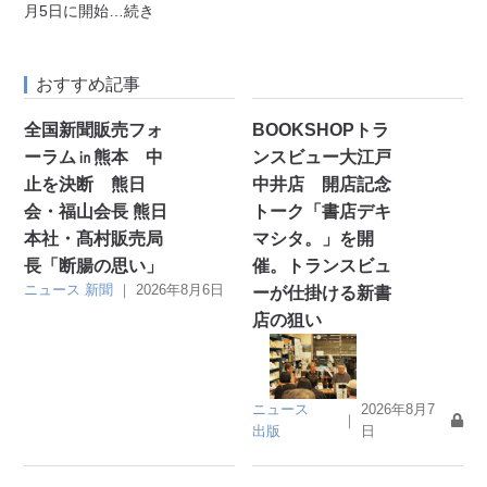
月5日に開始
…続き
おすすめ記事
全国新聞販売フォ
BOOKSHOPトラ
ーラム㏌熊本 中
ンスビュー大江戸
止を決断 熊日
中井店 開店記念
会・福山会長 熊日
トーク「書店デキ
本社・髙村販売局
マシタ。」を開
長「断腸の思い」
催。トランスビュ
ニュース
新聞
｜
2026年8月6日
ーが仕掛ける新書
店の狙い
ニュース
2026年8月7
｜
出版
日