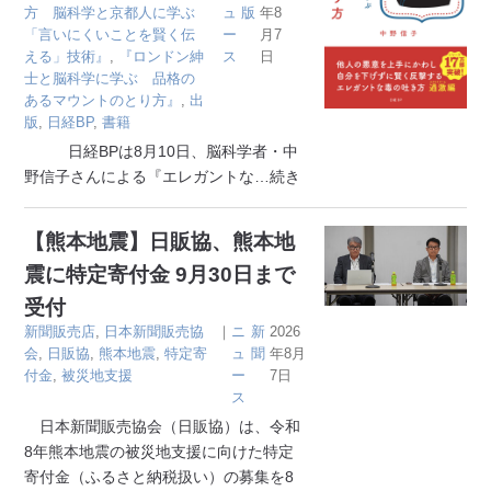
方 脳科学と京都人に学ぶ
ュ
版
年8
「言いにくいことを賢く伝
ー
月7
える」技術』
,
『ロンドン紳
ス
日
士と脳科学に学ぶ 品格の
あるマウントのとり方』
,
出
版
,
日経BP
,
書籍
日経BPは8月10日、脳科学者・中
野信子さんによる『エレガントな
…続き
【熊本地震】日販協、熊本地
震に特定寄付金 9月30日まで
受付
新聞販売店
,
日本新聞販売協
｜
ニ
新
2026
会
,
日販協
,
熊本地震
,
特定寄
ュ
聞
年8月
付金
,
被災地支援
ー
7日
ス
日本新聞販売協会（日販協）は、令和
8年熊本地震の被災地支援に向けた特定
寄付金（ふるさと納税扱い）の募集を8