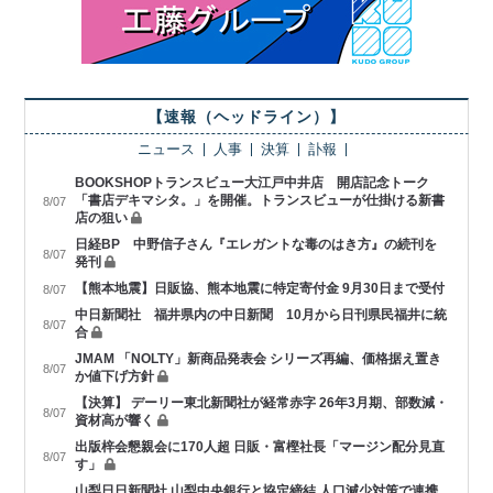
【速報（ヘッドライン）】
ニュース
人事
決算
訃報
BOOKSHOPトランスビュー大江戸中井店 開店記念トーク
「書店デキマシタ。」を開催。トランスビューが仕掛ける新書
8/07
店の狙い
日経BP 中野信子さん『エレガントな毒のはき方』の続刊を
8/07
発刊
【熊本地震】日販協、熊本地震に特定寄付金 9月30日まで受付
8/07
中日新聞社 福井県内の中日新聞 10月から日刊県民福井に統
8/07
合
JMAM 「NOLTY」新商品発表会 シリーズ再編、価格据え置き
8/07
か値下げ方針
【決算】 デーリー東北新聞社が経常赤字 26年3月期、部数減・
8/07
資材高が響く
出版梓会懇親会に170人超 日販・富樫社長「マージン配分見直
8/07
す」
山梨日日新聞社 山梨中央銀行と協定締結 人口減少対策で連携