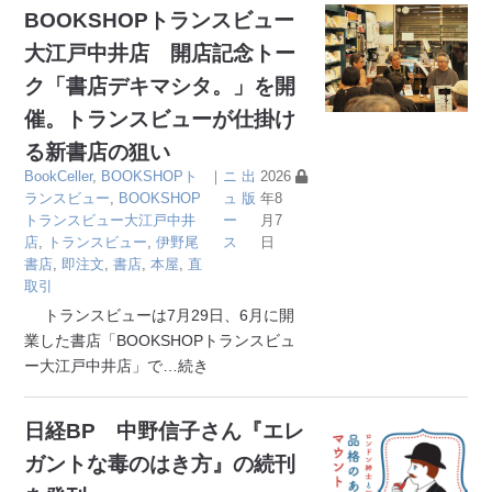
BOOKSHOPトランスビュー
大江戸中井店 開店記念トー
ク「書店デキマシタ。」を開
催。トランスビューが仕掛け
る新書店の狙い
BookCeller
,
BOOKSHOPト
｜
ニ
出
2026
ランスビュー
,
BOOKSHOP
ュ
版
年8
トランスビュー大江戸中井
ー
月7
店
,
トランスビュー
,
伊野尾
ス
日
書店
,
即注文
,
書店
,
本屋
,
直
取引
トランスビューは7月29日、6月に開
業した書店「BOOKSHOPトランスビュ
ー大江戸中井店」で
…続き
日経BP 中野信子さん『エレ
ガントな毒のはき方』の続刊