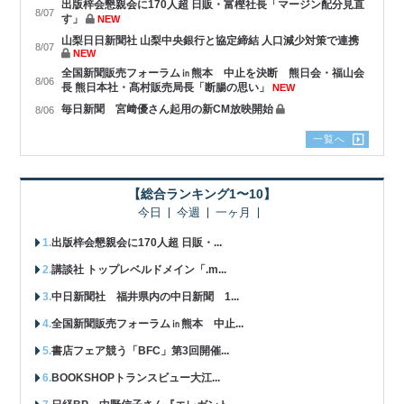
出版梓会懇親会に170人超 日販・富樫社長「マージン配分見直
8/07
す」
NEW
山梨日日新聞社 山梨中央銀行と協定締結 人口減少対策で連携
8/07
NEW
全国新聞販売フォーラム㏌熊本 中止を決断 熊日会・福山会
8/06
長 熊日本社・髙村販売局長「断腸の思い」
NEW
毎日新聞 宮﨑優さん起用の新CM放映開始
8/06
一覧へ
【総合ランキング1〜10】
今日
今週
一ヶ月
出版梓会懇親会に170人超 日販・...
講談社 トップレベルドメイン「.m...
中日新聞社 福井県内の中日新聞 1...
全国新聞販売フォーラム㏌熊本 中止...
書店フェア競う「BFC」第3回開催...
BOOKSHOPトランスビュー大江...