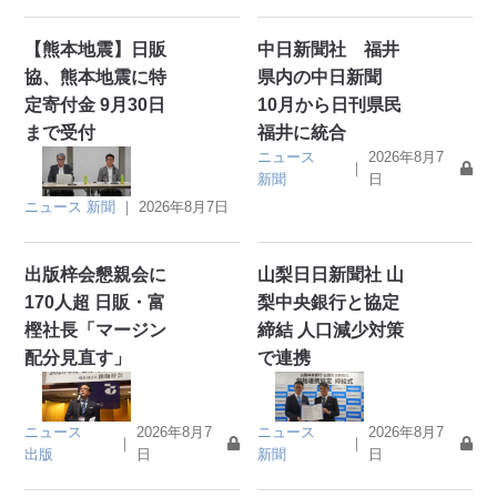
【熊本地震】日販
中日新聞社 福井
協、熊本地震に特
県内の中日新聞
定寄付金 9月30日
10月から日刊県民
まで受付
福井に統合
ニュース
2026年8月7
｜
新聞
日
ニュース
新聞
｜
2026年8月7日
出版梓会懇親会に
山梨日日新聞社 山
170人超 日販・富
梨中央銀行と協定
樫社長「マージン
締結 人口減少対策
配分見直す」
で連携
ニュース
2026年8月7
ニュース
2026年8月7
｜
｜
出版
日
新聞
日