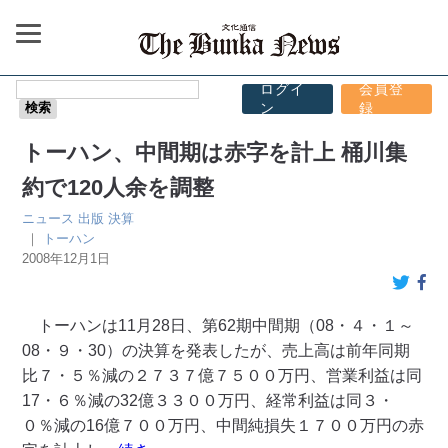
ログイ
会員登
ン
録
トーハン、中間期は赤字を計上 桶川集
約で120人余を調整
ニュース
出版
決算
｜
トーハン
2008年12月1日
トーハンは11月28日、第62期中間期（08・４・１～
08・９・30）の決算を発表したが、売上高は前年同期
比７・５％減の２７３７億７５００万円、営業利益は同
17・６％減の32億３３００万円、経常利益は同３・
０％減の16億７００万円、中間純損失１７００万円の赤