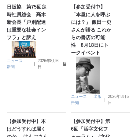
日販協 第75回定
【参加受付中】
時社員総会 髙木
「本屋に人を呼ぶ
新会長「戸別配達
には？」 飯田一史
は重要な社会イン
さんが語る これか
フラ」と訴え
らの書店の可能
性 8月18日にト
ークイベント
ニュース
2026年8月6
｜
新聞
日
ニュース
出版
2026年8月5
｜
告知
日
【参加受付中】本
【参加受付中】第
はどうすれば届く
6回「活字文化フ
のか──けんごさん
ォーラム」（文化