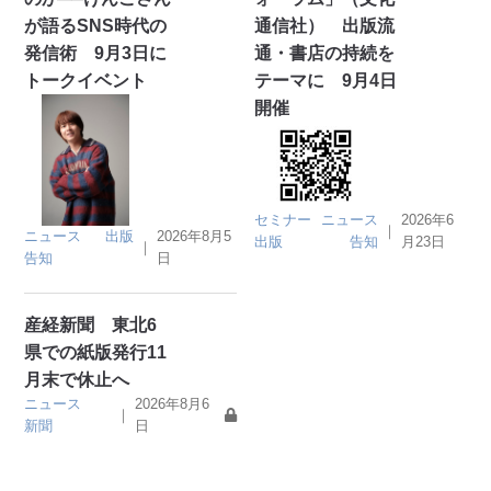
が語るSNS時代の
通信社） 出版流
発信術 9月3日に
通・書店の持続を
トークイベント
テーマに 9月4日
開催
セミナー
ニュース
2026年6
｜
ニュース
出版
2026年8月5
出版
告知
月23日
｜
告知
日
産経新聞 東北6
県での紙版発行11
月末で休止へ
ニュース
2026年8月6
｜
新聞
日