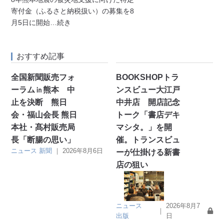
寄付金（ふるさと納税扱い）の募集を8
月5日に開始
…続き
おすすめ記事
全国新聞販売フォ
BOOKSHOPトラ
ーラム㏌熊本 中
ンスビュー大江戸
止を決断 熊日
中井店 開店記念
会・福山会長 熊日
トーク「書店デキ
本社・髙村販売局
マシタ。」を開
長「断腸の思い」
催。トランスビュ
ニュース
新聞
｜
2026年8月6日
ーが仕掛ける新書
店の狙い
ニュース
2026年8月7
｜
出版
日