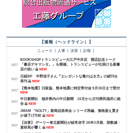
【速報（ヘッドライン）】
ニュース
人事
決算
訃報
BOOKSHOPトランスビュー大江戸中井店 開店記念トーク
「書店デキマシタ。」を開催。トランスビューが仕掛ける新書
8/07
店の狙い
NEW
日経BP 中野信子さん『エレガントな毒のはき方』の続刊を
8/07
発刊
NEW
【熊本地震】日販協、熊本地震に特定寄付金 9月30日まで受付
8/07
NEW
中日新聞社 福井県内の中日新聞 10月から日刊県民福井に統
8/07
合
NEW
JMAM 「NOLTY」新商品発表会 シリーズ再編、価格据え置き
8/07
か値下げ方針
NEW
【決算】 デーリー東北新聞社が経常赤字 26年3月期、部数減・
8/07
資材高が響く
NEW