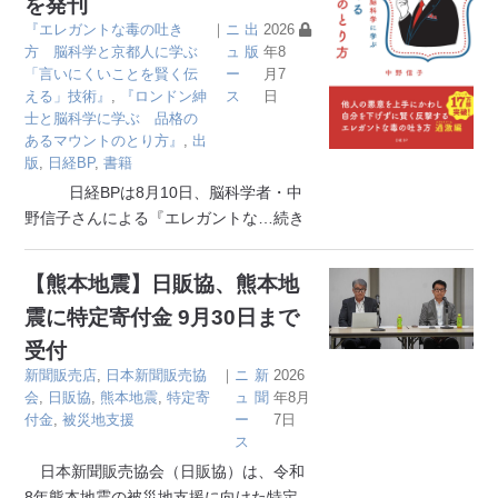
を発刊
『エレガントな毒の吐き
｜
ニ
出
2026
方 脳科学と京都人に学ぶ
ュ
版
年8
「言いにくいことを賢く伝
ー
月7
える」技術』
,
『ロンドン紳
ス
日
士と脳科学に学ぶ 品格の
あるマウントのとり方』
,
出
版
,
日経BP
,
書籍
日経BPは8月10日、脳科学者・中
野信子さんによる『エレガントな
…続き
【熊本地震】日販協、熊本地
震に特定寄付金 9月30日まで
受付
新聞販売店
,
日本新聞販売協
｜
ニ
新
2026
会
,
日販協
,
熊本地震
,
特定寄
ュ
聞
年8月
付金
,
被災地支援
ー
7日
ス
日本新聞販売協会（日販協）は、令和
8年熊本地震の被災地支援に向けた特定