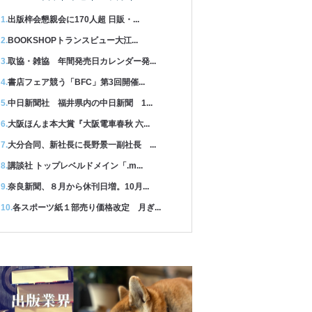
出版梓会懇親会に170人超 日販・...
BOOKSHOPトランスビュー大江...
取協・雑協 年間発売日カレンダー発...
書店フェア競う「BFC」第3回開催...
中日新聞社 福井県内の中日新聞 1...
大阪ほんま本大賞『大阪電車春秋 六...
大分合同、新社長に長野景一副社長 ...
講談社 トップレベルドメイン「.m...
奈良新聞、８月から休刊日増。10月...
各スポーツ紙１部売り価格改定 月ぎ...