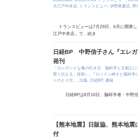
大江戸中井店
,
トランスビュー
,
伊野尾書店
,
即
トランスビューは7月29日、6月に開業した
江戸中井店」で
…続き
日経BP 中野信子さん『エレ
発刊
『エレガントな毒の吐き方 脳科学と京都人に
賢く伝える」技術』
,
『ロンドン紳士と脳科学
トのとり方』
,
出版
,
日経BP
,
書籍
日経BPは8月10日、脳科学者・中野信
【熊本地震】日販協、熊本地震に
付