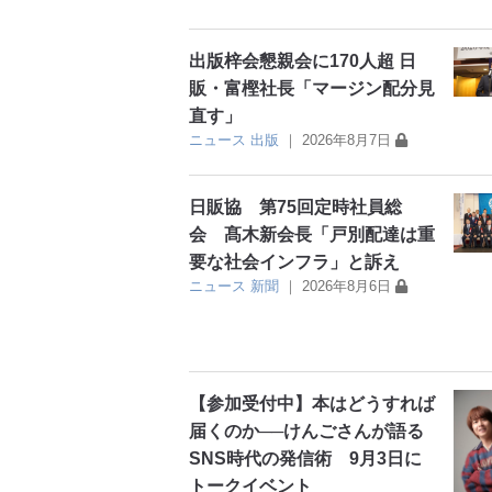
出版梓会懇親会に170人超 日
販・富樫社長「マージン配分見
直す」
ニュース
出版
｜
2026年8月7日
日販協 第75回定時社員総
会 髙木新会長「戸別配達は重
要な社会インフラ」と訴え
ニュース
新聞
｜
2026年8月6日
【参加受付中】本はどうすれば
届くのか──けんごさんが語る
SNS時代の発信術 9月3日に
トークイベント