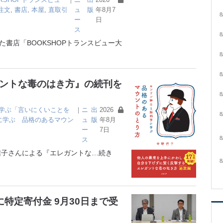
注文
,
書店
,
本屋
,
直取引
ュ
版
年8月7
8
ー
日
ス
8
書店「BOOKSHOPトランスビュー大
8
8
ガントな毒のはき方』の続刊を
8
学ぶ「言いにくいことを
｜
ニ
出
2026
8
に学ぶ 品格のあるマウン
ュ
版
年8月
ー
7日
8
ス
子さんによる『エレガントな
…続き
8
特定寄付金 9月30日まで受