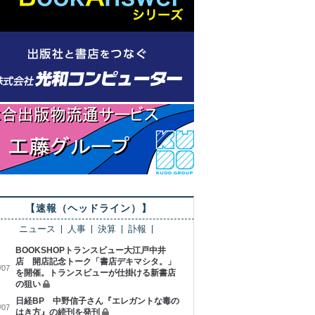
【速報（ヘッドライン）】
ニュース
人事
決算
訃報
BOOKSHOPトランスビュー大江戸中井
店 開店記念トーク「書店デキマシタ。」
/07
を開催。トランスビューが仕掛ける新書店
の狙い
日経BP 中野信子さん『エレガントな毒の
/07
はき方』の続刊を発刊