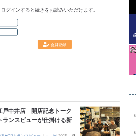
。ログインすると続きをお読みいただけます。
会員登録
大江戸中井店 開店記念トーク
8
トランスビューが仕掛ける新
8
OKSHOPトランスビュー
｜
ニ
出
2026