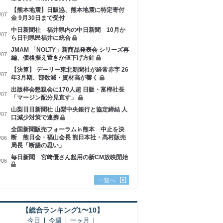
【熊本地震】日販協、熊本地震に特定寄付
/07
金 9月30日まで受付
中日新聞社 福井県内の中日新聞 10月か
/07
ら日刊県民福井に統合
JMAM 「NOLTY」新商品発表会 シリーズ再
/07
編、価格据え置きか値下げ方針
【決算】 デーリー東北新聞社が経常赤字 26
/07
年3月期、部数減・資材高が響く
出版梓会懇親会に170人超 日販・富樫社長
/07
「マージン配分見直す」
山梨日日新聞社 山梨中央銀行と協定締結 人
/07
口減少対策で連携
全国新聞販売フォーラム㏌熊本 中止を決
断 熊日会・福山会長 熊日本社・髙村販売
/06
局長「断腸の思い」
毎日新聞 宮﨑優さん起用の新CM放映開始
/06
一覧へ
【総合ランキング1〜10】
今日
今週
一ヶ月