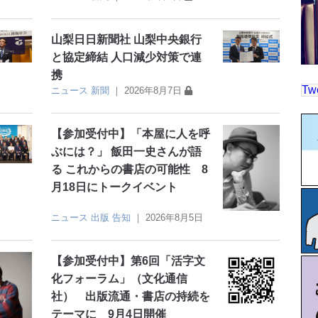
山梨日日新聞社 山梨中央銀行
と協定締結 人口減少対策で連
携
Tw
ニュース
新聞
｜
2026年8月7日
【参加受付中】「本屋に人を呼
ぶには？」 飯田一史さんが語
る これからの書店の可能性 8
月18日にトークイベント
ニュース
出版
告知
｜
2026年8月5日
【参加受付中】第6回「活字文
化フォーラム」（文化通信
社） 出版流通・書店の持続を
テーマに 9月4日開催