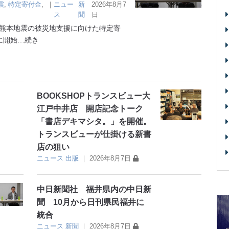
震
,
特定寄付金
,
｜
ニュー
新
2026年8月7
ス
聞
日
熊本地震の被災地支援に向けた特定寄
に開始
…続き
BOOKSHOPトランスビュー大
江戸中井店 開店記念トーク
「書店デキマシタ。」を開催。
トランスビューが仕掛ける新書
店の狙い
ニュース
出版
｜
2026年8月7日
中日新聞社 福井県内の中日新
聞 10月から日刊県民福井に
統合
ニュース
新聞
｜
2026年8月7日