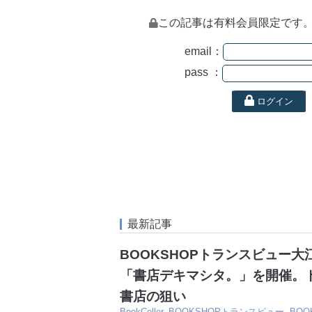
この記事は有料会員限定です
email：
pass ：
ログイン
最新記事
BOOKSHOPトランスビュー
「書店デキマシタ。」を開催。
書店の狙い
BookCeller
,
BOOKSHOPトランスビュー
,
BO