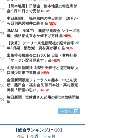
【熊本地震】日販協、熊本地震に特定寄付
/07
金 9月30日まで受付
NEW
中日新聞社 福井県内の中日新聞 10月か
/07
ら日刊県民福井に統合
NEW
JMAM 「NOLTY」新商品発表会 シリーズ再
/07
編、価格据え置きか値下げ方針
NEW
【決算】 デーリー東北新聞社が経常赤字 26
/07
年3月期、部数減・資材高が響く
NEW
出版梓会懇親会に170人超 日販・富樫社長
/07
「マージン配分見直す」
NEW
山梨日日新聞社 山梨中央銀行と協定締結 人
/07
口減少対策で連携
NEW
全国新聞販売フォーラム㏌熊本 中止を決
断 熊日会・福山会長 熊日本社・髙村販売
/06
局長「断腸の思い」
NEW
毎日新聞 宮﨑優さん起用の新CM放映開始
/06
一覧へ
【総合ランキング1〜10】
今日
今週
一ヶ月