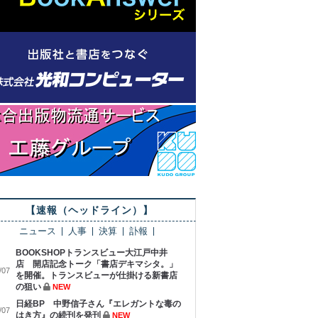
【速報（ヘッドライン）】
ニュース
人事
決算
訃報
BOOKSHOPトランスビュー大江戸中井
店 開店記念トーク「書店デキマシタ。」
/07
を開催。トランスビューが仕掛ける新書店
の狙い
NEW
日経BP 中野信子さん『エレガントな毒の
/07
はき方』の続刊を発刊
NEW