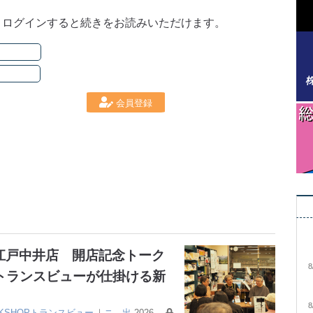
。ログインすると続きをお読みいただけます。
会員登録
大江戸中井店 開店記念トーク
8
トランスビューが仕掛ける新
8
OKSHOPトランスビュー
｜
ニ
出
2026