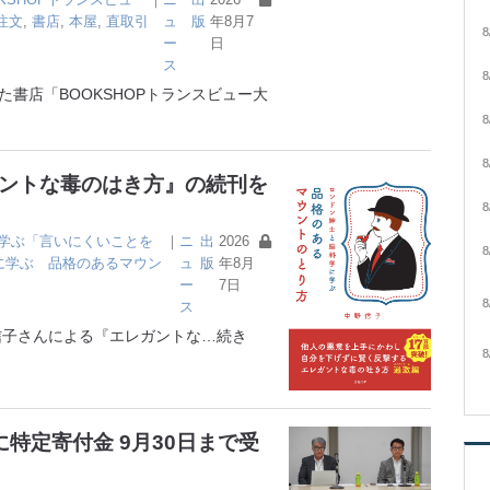
注文
,
書店
,
本屋
,
直取引
ュ
版
年8月7
8
ー
日
ス
8
書店「BOOKSHOPトランスビュー大
8
8
ガントな毒のはき方』の続刊を
8
学ぶ「言いにくいことを
｜
ニ
出
2026
8
に学ぶ 品格のあるマウン
ュ
版
年8月
ー
7日
8
ス
子さんによる『エレガントな
…続き
8
特定寄付金 9月30日まで受