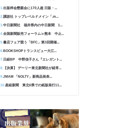
出版梓会懇親会に170人超 日販・...
講談社 トップレベルドメイン「.m...
中日新聞社 福井県内の中日新聞 1...
全国新聞販売フォーラム㏌熊本 中止...
書店フェア競う「BFC」第3回開催...
BOOKSHOPトランスビュー大江...
日経BP 中野信子さん『エレガント...
【決算】 デーリー東北新聞社が経常...
JMAM 「NOLTY」新商品発表...
産経新聞 東北6県での紙版発行11...