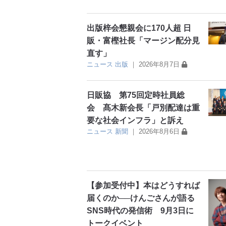
出版梓会懇親会に170人超 日
販・富樫社長「マージン配分見
直す」
ニュース
出版
｜
2026年8月7日
日販協 第75回定時社員総
会 髙木新会長「戸別配達は重
要な社会インフラ」と訴え
ニュース
新聞
｜
2026年8月6日
【参加受付中】本はどうすれば
届くのか──けんごさんが語る
SNS時代の発信術 9月3日に
トークイベント