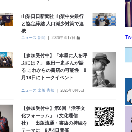
山梨日日新聞社 山梨中央銀行
と協定締結 人口減少対策で連
携
Tw
ニュース
新聞
｜
2026年8月7日
【参加受付中】「本屋に人を呼
ぶには？」 飯田一史さんが語
る これからの書店の可能性 8
月18日にトークイベント
ニュース
出版
告知
｜
2026年8月5日
【参加受付中】第6回「活字文
化フォーラム」（文化通信
社） 出版流通・書店の持続を
テーマに 9月4日開催