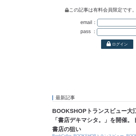
この記事は有料会員限定です
email：
pass ：
ログイン
最新記事
BOOKSHOPトランスビュー
「書店デキマシタ。」を開催。
書店の狙い
BookCeller
,
BOOKSHOPトランスビュー
,
BO