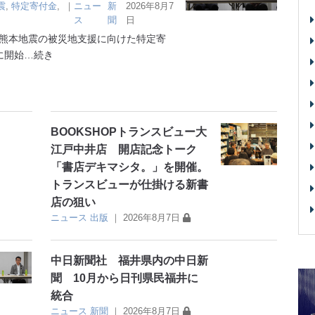
震
,
特定寄付金
,
｜
ニュー
新
2026年8月7
ス
聞
日
熊本地震の被災地支援に向けた特定寄
に開始
…続き
BOOKSHOPトランスビュー大
江戸中井店 開店記念トーク
「書店デキマシタ。」を開催。
トランスビューが仕掛ける新書
店の狙い
ニュース
出版
｜
2026年8月7日
中日新聞社 福井県内の中日新
聞 10月から日刊県民福井に
統合
ニュース
新聞
｜
2026年8月7日