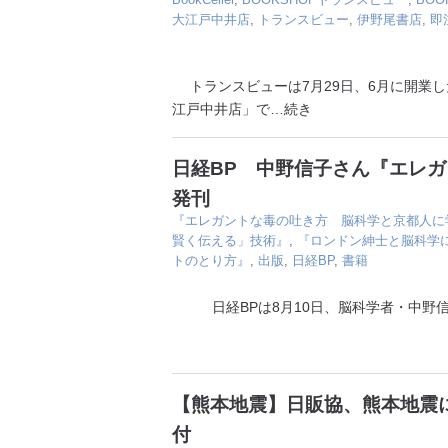
大江戸中井店
,
トランスビュー
,
伊野尾書店
,
即
トランスビューは7月29日、6月に開業した
江戸中井店」で
…続き
日経BP 中野信子さん『エレ
発刊
『エレガントな毒の吐き方 脳科学と京都人に
賢く伝える」技術』
,
『ロンドン紳士と脳科学
トのとり方』
,
出版
,
日経BP
,
書籍
日経BPは8月10日、脳科学者・中野信
【熊本地震】日販協、熊本地震に
付