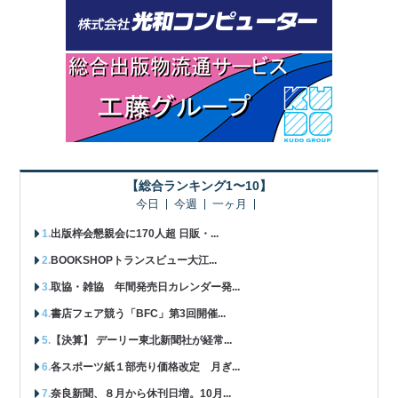
【総合ランキング1〜10】
今日
今週
一ヶ月
出版梓会懇親会に170人超 日販・...
BOOKSHOPトランスビュー大江...
取協・雑協 年間発売日カレンダー発...
書店フェア競う「BFC」第3回開催...
【決算】 デーリー東北新聞社が経常...
各スポーツ紙１部売り価格改定 月ぎ...
奈良新聞、８月から休刊日増。10月...