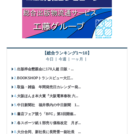
【総合ランキング1〜10】
今日
今週
一ヶ月
出版梓会懇親会に170人超 日販・...
BOOKSHOPトランスビュー大江...
取協・雑協 年間発売日カレンダー発...
大阪ほんま本大賞『大阪電車春秋 六...
中日新聞社 福井県内の中日新聞 1...
書店フェア競う「BFC」第3回開催...
各スポーツ紙１部売り価格改定 月ぎ...
大分合同、新社長に長野景一副社長 ...