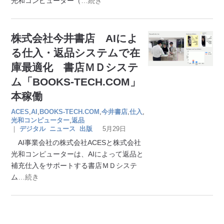
光和コンピューター（
…続き
株式会社今井書店 AIによ
る仕入・返品システムで在
庫最適化 書店ＭＤシステ
ム「BOOKS-TECH.COM」
本稼働
ACES
,
AI
,
BOOKS-TECH.COM
,
今井書店
,
仕入
,
光和コンピューター
,
返品
｜
デジタル
ニュース
出版
5月29日
AI事業会社の株式会社ACESと株式会社
光和コンピューターは、AIによって返品と
補充仕入をサポートする書店ＭＤシステ
ム
…続き