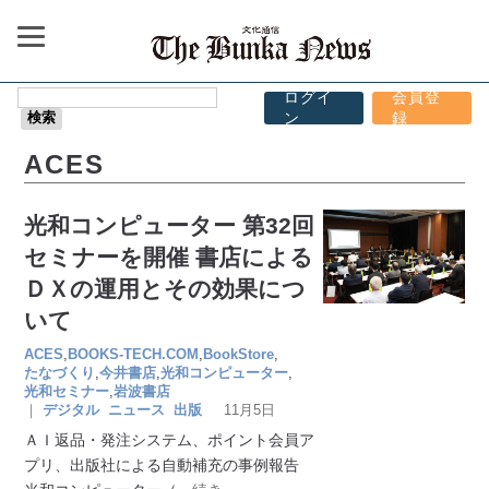
ログイ
会員登
ン
録
ACES
光和コンピューター 第32回
セミナーを開催 書店による
ＤＸの運用とその効果につ
いて
ACES
,
BOOKS-TECH.COM
,
BookStore
,
たなづくり
,
今井書店
,
光和コンピューター
,
光和セミナー
,
岩波書店
｜
デジタル
ニュース
出版
11月5日
ＡＩ返品・発注システム、ポイント会員ア
プリ、出版社による自動補充の事例報告