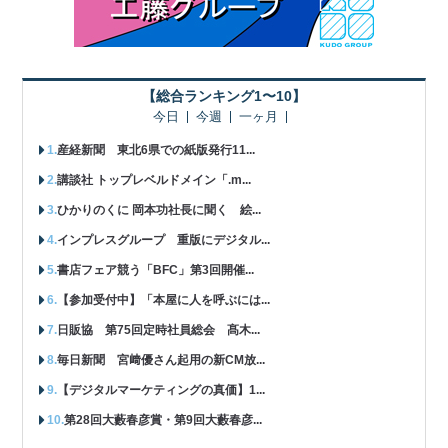
【総合ランキング1〜10】
今日
今週
一ヶ月
産経新聞 東北6県での紙版発行11...
講談社 トップレベルドメイン「.m...
ひかりのくに 岡本功社長に聞く 絵...
インプレスグループ 重版にデジタル...
書店フェア競う「BFC」第3回開催...
【参加受付中】「本屋に人を呼ぶには...
日販協 第75回定時社員総会 髙木...
毎日新聞 宮﨑優さん起用の新CM放...
【デジタルマーケティングの真価】1...
第28回大藪春彦賞・第9回大藪春彦...