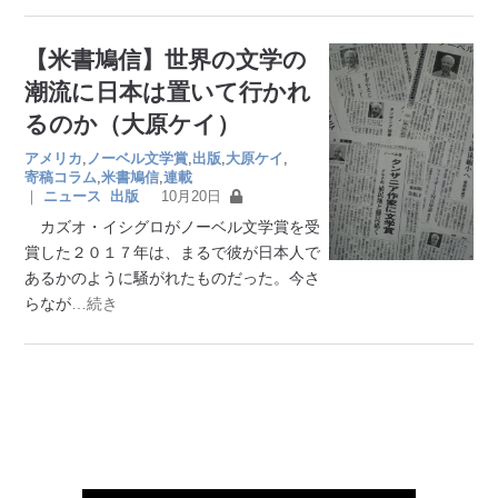
【米書鳩信】世界の文学の
潮流に日本は置いて行かれ
るのか（大原ケイ）
アメリカ
,
ノーベル文学賞
,
出版
,
大原ケイ
,
寄稿コラム
,
米書鳩信
,
連載
｜
ニュース
出版
10月20日
カズオ・イシグロがノーベル文学賞を受
賞した２０１７年は、まるで彼が日本人で
あるかのように騒がれたものだった。今さ
らなが
…続き