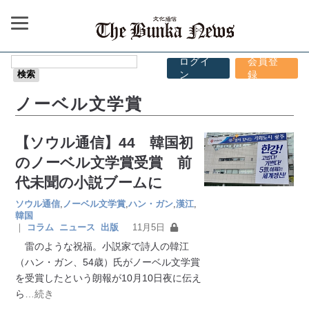
ログイ
会員登
ン
録
ノーベル文学賞
【ソウル通信】44 韓国初
のノーベル文学賞受賞 前
代未聞の小説ブームに
ソウル通信
,
ノーベル文学賞
,
ハン・ガン
,
漢江
,
韓国
｜
コラム
ニュース
出版
11月5日
雷のような祝福。小説家で詩人の韓江
（ハン・ガン、54歳）氏がノーベル文学賞
を受賞したという朗報が10月10日夜に伝え
ら
…続き