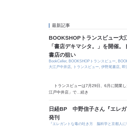
最新記事
BOOKSHOPトランスビュー
「書店デキマシタ。」を開催。
書店の狙い
BookCeller
,
BOOKSHOPトランスビュー
,
BO
大江戸中井店
,
トランスビュー
,
伊野尾書店
,
即
トランスビューは7月29日、6月に開業した
江戸中井店」で
…続き
日経BP 中野信子さん『エレ
発刊
『エレガントな毒の吐き方 脳科学と京都人に