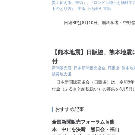
賢く伝える」技術』
,
『ロンドン紳士と脳科学
トのとり方』
,
出版
,
日経BP
,
書籍
日経BPは8月10日、脳科学者・中野信
【熊本地震】日販協、熊本地震に
付
新聞販売店
,
日本新聞販売協会
,
日販協
,
熊本地
被災地支援
日本新聞販売協会（日販協）は、令和8年
付金（ふるさと納税扱い）の募集を8月5日
おすすめ記事
全国新聞販売フォーラム㏌熊
本 中止を決断 熊日会・福山