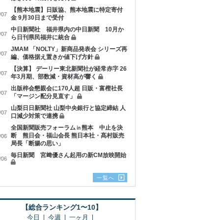
【熊本地震】日販協、熊本地震に特定寄付
/07
金 9月30日まで受付
中日新聞社 福井県内の中日新聞 10月か
/07
ら日刊県民福井に統合
JMAM 「NOLTY」新商品発表会 シリーズ再
/07
編、価格据え置きか値下げ方針
【決算】 デーリー東北新聞社が経常赤字 26
/07
年3月期、部数減・資材高が響く
出版梓会懇親会に170人超 日販・富樫社長
/07
「マージン配分見直す」
山梨日日新聞社 山梨中央銀行と協定締結 人
/07
口減少対策で連携
全国新聞販売フォーラム㏌熊本 中止を決
断 熊日会・福山会長 熊日本社・髙村販売
/06
局長「断腸の思い」
毎日新聞 宮﨑優さん起用の新CM放映開始
/06
一覧へ
【総合ランキング1〜10】
今日
今週
一ヶ月