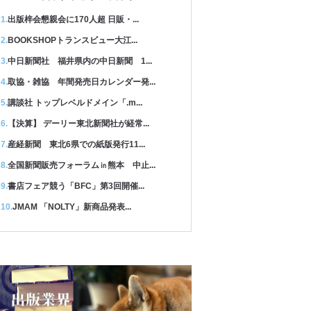
出版梓会懇親会に170人超 日販・...
BOOKSHOPトランスビュー大江...
中日新聞社 福井県内の中日新聞 1...
取協・雑協 年間発売日カレンダー発...
講談社 トップレベルドメイン「.m...
【決算】 デーリー東北新聞社が経常...
産経新聞 東北6県での紙版発行11...
全国新聞販売フォーラム㏌熊本 中止...
書店フェア競う「BFC」第3回開催...
JMAM 「NOLTY」新商品発表...