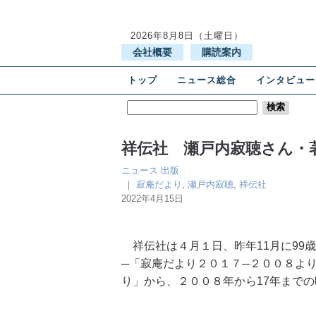
2026年8月8日（土曜日）
会社概要
購読案内
トップ
ニュース総合
インタビュー
祥伝社 瀬戸内寂聴さん・
ニュース
出版
｜
寂庵だより
,
瀬戸内寂聴
,
祥伝社
2022年4月15日
祥伝社は４月１日、昨年11月に99
─「寂庵だより２０１７─２００８よ
り」から、２００８年から17年までの