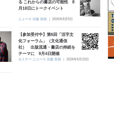
る これからの書店の可能性 8
月18日にトークイベント
ニュース
出版
告知
｜
2026年8月5日
【参加受付中】第6回「活字文
化フォーラム」（文化通信
社） 出版流通・書店の持続を
テーマに 9月4日開催
セミナー
ニュース
出版
告知
｜
2026年6月23日