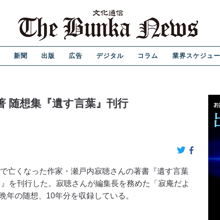
新聞
出版
広告
デジタル
コラム
業界スケジュ
著 随想集『遺す言葉』刊行
歳で亡くなった作家・瀬戸内寂聴さんの著書『遺す言葉
り』を刊行した。寂聴さんが編集長を務めた「寂庵だよ
晩年の随想、10年分を収録している。