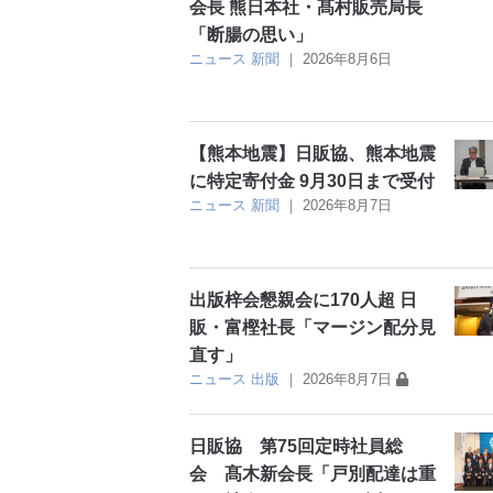
会長 熊日本社・髙村販売局長
「断腸の思い」
ニュース
新聞
｜
2026年8月6日
【熊本地震】日販協、熊本地震
に特定寄付金 9月30日まで受付
ニュース
新聞
｜
2026年8月7日
出版梓会懇親会に170人超 日
販・富樫社長「マージン配分見
直す」
ニュース
出版
｜
2026年8月7日
日販協 第75回定時社員総
会 髙木新会長「戸別配達は重