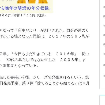
8
３６０㌻／本体１４００円（税別）
8
8
となって「寂庵だより」が創刊された。自分の道のり
8
びかける場となった同紙は、２０１７年の３６５号が
8
７年」「今日もまだ生きている ２０１６年」「長い
8
、「80代の暮らしではない忙しさ ２００８年」ま
た随想集となっている。
8
8
録した書籍が今後、シリーズで発売されるという。第
0日発売予定、第３弾『捨てることから始まる』は６月