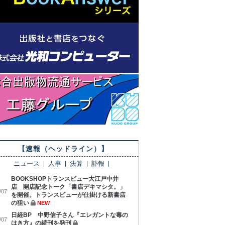
【速報（ヘッドライン）】
ニュース
人事
決算
訃報
BOOKSHOPトランスビュー大江戸中井
店 開店記念トーク「書店デキマシタ。」
/07
を開催。トランスビューが仕掛ける新書店
の狙い
NEW
日経BP 中野信子さん『エレガントな毒の
/07
はき方』の続刊を発刊