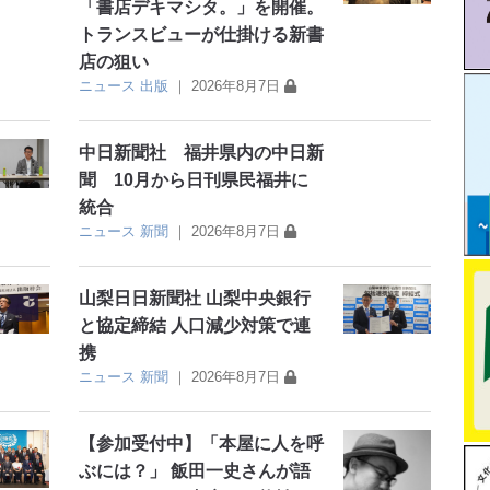
「書店デキマシタ。」を開催。
トランスビューが仕掛ける新書
店の狙い
ニュース
出版
｜
2026年8月7日
中日新聞社 福井県内の中日新
聞 10月から日刊県民福井に
統合
ニュース
新聞
｜
2026年8月7日
山梨日日新聞社 山梨中央銀行
と協定締結 人口減少対策で連
携
ニュース
新聞
｜
2026年8月7日
【参加受付中】「本屋に人を呼
ぶには？」 飯田一史さんが語