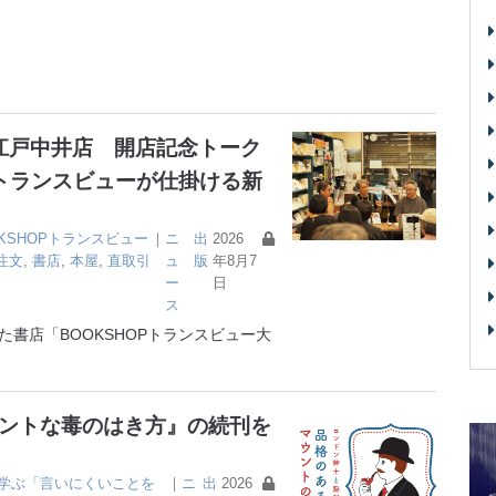
大江戸中井店 開店記念トーク
トランスビューが仕掛ける新
OKSHOPトランスビュー
｜
ニ
出
2026
注文
,
書店
,
本屋
,
直取引
ュ
版
年8月7
ー
日
ス
書店「BOOKSHOPトランスビュー大
ガントな毒のはき方』の続刊を
学ぶ「言いにくいことを
｜
ニ
出
2026