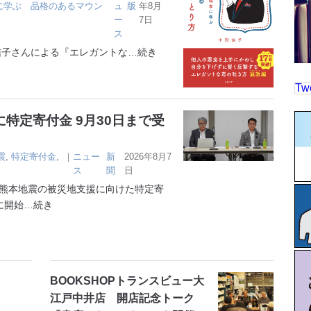
に学ぶ 品格のあるマウン
ュ
版
年8月
ー
7日
ス
子さんによる『エレガントな
…続き
Tw
特定寄付金 9月30日まで受
震
,
特定寄付金
,
｜
ニュー
新
2026年8月7
ス
聞
日
熊本地震の被災地支援に向けた特定寄
に開始
…続き
BOOKSHOPトランスビュー大
江戸中井店 開店記念トーク