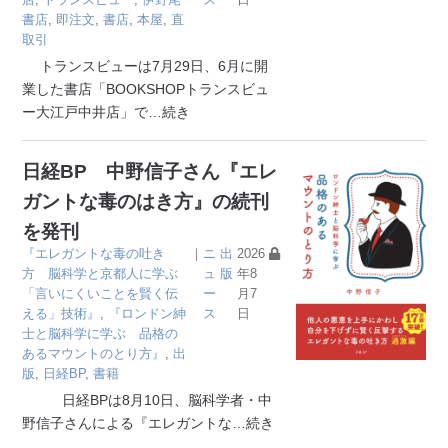
書店
,
即注文
,
書店
,
本屋
,
直
取引
トランスビューは7月29日、6月に開
業した書店「BOOKSHOPトランスビュ
ー大江戸中井店」で
…続き
日経BP 中野信子さん『エレ
ガントな毒のはき方』の続刊
を発刊
『エレガントな毒の吐き
｜
ニ
出
2026
方 脳科学と京都人に学ぶ
ュ
版
年8
「言いにくいことを賢く伝
ー
月7
える」技術』
,
『ロンドン紳
ス
日
士と脳科学に学ぶ 品格の
あるマウントのとり方』
,
出
版
,
日経BP
,
書籍
日経BPは8月10日、脳科学者・中
野信子さんによる『エレガントな
…続き