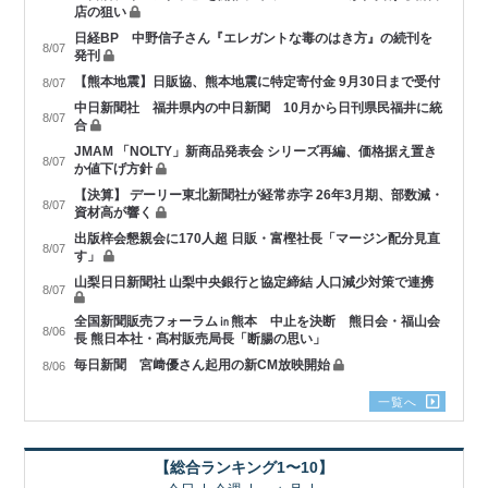
店の狙い
日経BP 中野信子さん『エレガントな毒のはき方』の続刊を
8/07
発刊
【熊本地震】日販協、熊本地震に特定寄付金 9月30日まで受付
8/07
中日新聞社 福井県内の中日新聞 10月から日刊県民福井に統
8/07
合
JMAM 「NOLTY」新商品発表会 シリーズ再編、価格据え置き
8/07
か値下げ方針
【決算】 デーリー東北新聞社が経常赤字 26年3月期、部数減・
8/07
資材高が響く
出版梓会懇親会に170人超 日販・富樫社長「マージン配分見直
8/07
す」
山梨日日新聞社 山梨中央銀行と協定締結 人口減少対策で連携
8/07
全国新聞販売フォーラム㏌熊本 中止を決断 熊日会・福山会
8/06
長 熊日本社・髙村販売局長「断腸の思い」
毎日新聞 宮﨑優さん起用の新CM放映開始
8/06
一覧へ
【総合ランキング1〜10】