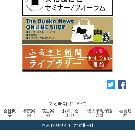
文化通信社について
会社概
購読案
広告案
お問い合
個人情報保護
会員規
要
内
内
わせ
方針
約
© 2019 株式会社文化通信社