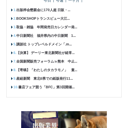
今日
今週
一ヶ月
出版梓会懇親会に170人超 日販・...
BOOKSHOPトランスビュー大江...
取協・雑協 年間発売日カレンダー発...
中日新聞社 福井県内の中日新聞 1...
講談社 トップレベルドメイン「.m...
【決算】 デーリー東北新聞社が経常...
全国新聞販売フォーラム㏌熊本 中止...
【寄稿】「わたしのタカラモノ」 童...
産経新聞 東北6県での紙版発行11...
書店フェア競う「BFC」第3回開催...