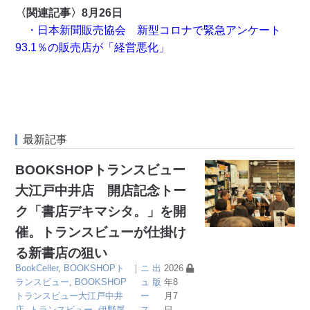
〈関連記事〉8月26日
・日本新聞販売協会 新型コロナで緊急アンケート
93.1％の販売店が「経営悪化」
最新記事
BOOKSHOPトランスビュー
大江戸中井店 開店記念トー
ク「書店デキマシタ。」を開
催。トランスビューが仕掛け
る新書店の狙い
BookCeller
,
BOOKSHOPト
｜
ニ
出
2026
ランスビュー
,
BOOKSHOP
ュ
版
年8
トランスビュー大江戸中井
ー
月7
店
,
トランスビュー
,
伊野尾
ス
日