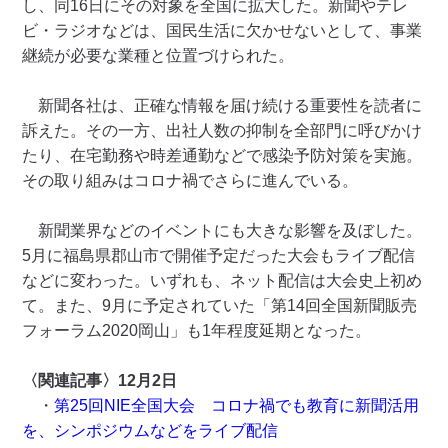
し、同16日にその対象を全国に拡大した。新聞やテレ
ビ・ラジオなどは、国民生活に欠かせないとして、事業
継続が必要な業種と位置づけられた。
新聞各社は、正確な情報を届け続ける重要性を読者に
訴えた。その一方、出社人数の抑制を全部門に呼びかけ
たり、在宅勤務や時差通勤などで感染予防対策を実施。
その取り組みはコロナ禍でさらに進んでいる。
新聞業界などのイベントにも大きな影響を及ぼした。
5月に福島県郡山市で開催予定だった大会もライブ配信
などに変わった。いずれも、ネット配信は大会史上初め
て。また、9月に予定されていた「第14回全国新聞販売
フォーラム2020岡山」も1年程度延期となった。
〈関連記事〉12月2日
・
第25回NIE全国大会 コロナ禍でも教育に新聞活用
を、シンポジウムなどをライブ配信