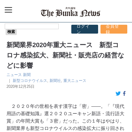
ログイ
会員登
ン
録
新聞業界2020年重大ニュース 新型コ
ロナ感染拡大、新聞社・販売店の経営な
どに影響
ニュース
新聞
｜
新型コロナウイルス
,
新聞社
,
重大ニュース
2020年12月25日
２０２０年の世相を表す漢字は「密」――。「『現代
用語の基礎知識』選２０２０ユーキャン新語・流行語大
賞」の年間大賞も「３密」だった。この１年はやはり、
新聞業界も新型コロナウイルスの感染拡大に振り回され