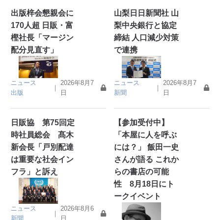
出版梓会懇親会に
山梨日日新聞社 山
170人超 日販・富
梨中央銀行と協定
樫社長「マージン
締結 人口減少対策
配分見直す」
で連携
ニュース
2026年8月7
ニュース
2026年8月7
｜
｜
出版
日
新聞
日
日販協 第75回定
【参加受付中】
時社員総会 髙木
「本屋に人を呼ぶ
新会長「戸別配達
には？」 飯田一史
は重要な社会イン
さんが語る これか
フラ」と訴え
らの書店の可能
性 8月18日にト
ークイベント
ニュース
2026年8月6
｜
新聞
日