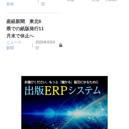
｜
告知
日
産経新聞 東北6
県での紙版発行11
月末で休止へ
ニュース
2026年8月6
｜
新聞
日