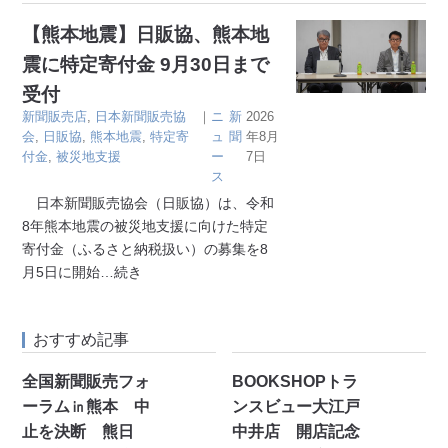
【熊本地震】日販協、熊本地
震に特定寄付金 9月30日まで
受付
新聞販売店
,
日本新聞販売協
｜
ニ
新
2026
会
,
日販協
,
熊本地震
,
特定寄
ュ
聞
年8月
付金
,
被災地支援
ー
7日
ス
日本新聞販売協会（日販協）は、令和
8年熊本地震の被災地支援に向けた特定
寄付金（ふるさと納税扱い）の募集を8
月5日に開始
…続き
おすすめ記事
全国新聞販売フォ
BOOKSHOPトラ
ーラム㏌熊本 中
ンスビュー大江戸
止を決断 熊日
中井店 開店記念