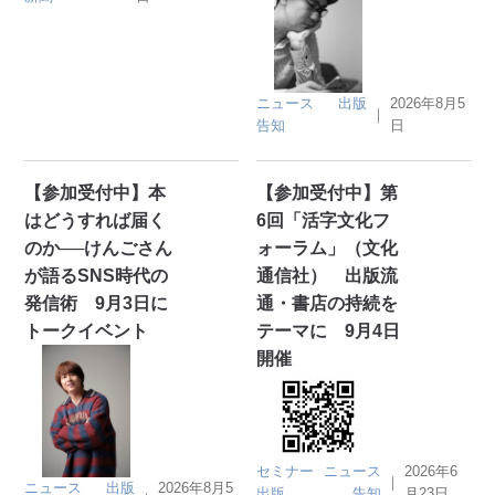
ニュース
出版
2026年8月5
｜
告知
日
【参加受付中】本
【参加受付中】第
はどうすれば届く
6回「活字文化フ
のか──けんごさん
ォーラム」（文化
が語るSNS時代の
通信社） 出版流
発信術 9月3日に
通・書店の持続を
トークイベント
テーマに 9月4日
開催
セミナー
ニュース
2026年6
｜
ニュース
出版
2026年8月5
出版
告知
月23日