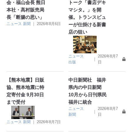
会・福山会長 熊日
トーク「書店デキ
本社・髙村販売局
マシタ。」を開
長「断腸の思い」
催。トランスビュ
ニュース
新聞
｜
2026年8月6日
ーが仕掛ける新書
店の狙い
ニュース
2026年8月7
｜
出版
日
【熊本地震】日販
中日新聞社 福井
協、熊本地震に特
県内の中日新聞
定寄付金 9月30日
10月から日刊県民
まで受付
福井に統合
ニュース
2026年8月7
｜
新聞
日
ニュース
新聞
｜
2026年8月7日