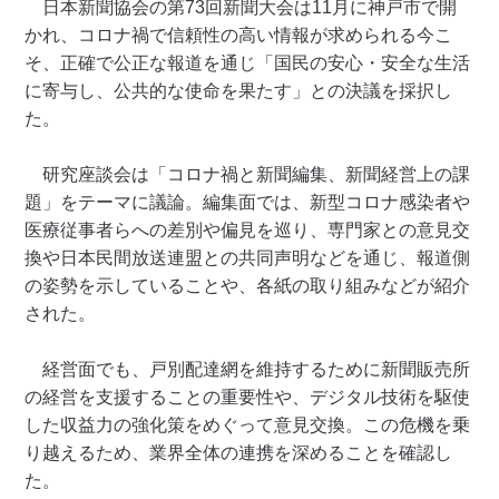
日本新聞協会の第73回新聞大会は11月に神戸市で開
かれ、コロナ禍で信頼性の高い情報が求められる今こ
そ、正確で公正な報道を通じ「国民の安心・安全な生活
に寄与し、公共的な使命を果たす」との決議を採択し
た。
研究座談会は「コロナ禍と新聞編集、新聞経営上の課
題」をテーマに議論。編集面では、新型コロナ感染者や
医療従事者らへの差別や偏見を巡り、専門家との意見交
換や日本民間放送連盟との共同声明などを通じ、報道側
の姿勢を示していることや、各紙の取り組みなどが紹介
された。
経営面でも、戸別配達網を維持するために新聞販売所
の経営を支援することの重要性や、デジタル技術を駆使
した収益力の強化策をめぐって意見交換。この危機を乗
り越えるため、業界全体の連携を深めることを確認し
た。