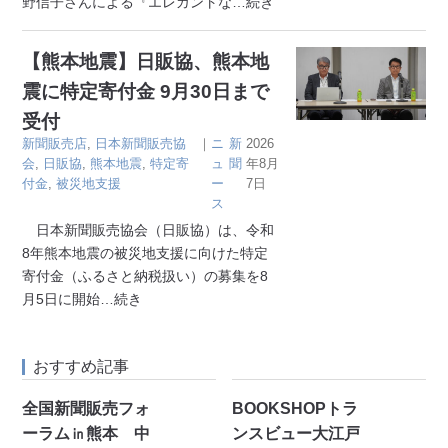
野信子さんによる『エレガントな
…続き
【熊本地震】日販協、熊本地
震に特定寄付金 9月30日まで
受付
新聞販売店
,
日本新聞販売協
｜
ニ
新
2026
会
,
日販協
,
熊本地震
,
特定寄
ュ
聞
年8月
付金
,
被災地支援
ー
7日
ス
日本新聞販売協会（日販協）は、令和
8年熊本地震の被災地支援に向けた特定
寄付金（ふるさと納税扱い）の募集を8
月5日に開始
…続き
おすすめ記事
全国新聞販売フォ
BOOKSHOPトラ
ーラム㏌熊本 中
ンスビュー大江戸