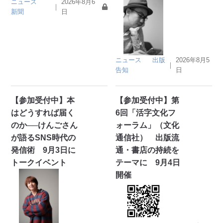
ニュース
2026年8月6
｜
新聞
日
ニュース
出版
2026年8月5
｜
告知
日
【参加受付中】本
【参加受付中】第
はどうすれば届く
6回「活字文化フ
のか──けんごさん
ォーラム」（文化
が語るSNS時代の
通信社） 出版流
発信術 9月3日に
通・書店の持続を
トークイベント
テーマに 9月4日
開催