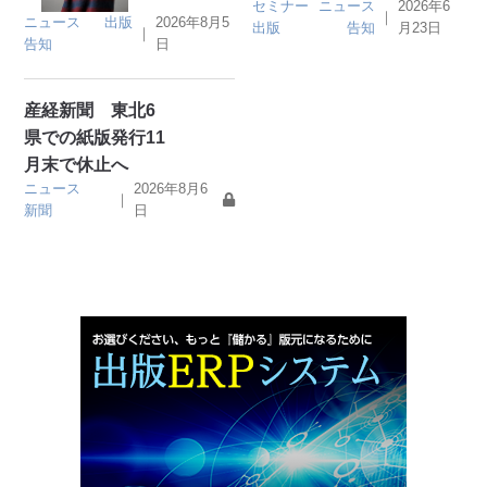
セミナー
ニュース
2026年6
｜
ニュース
出版
2026年8月5
出版
告知
月23日
｜
告知
日
産経新聞 東北6
県での紙版発行11
月末で休止へ
ニュース
2026年8月6
｜
新聞
日