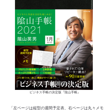
ビジネス手帳の決定版『隂山手帳』
「左ページは縦型の週間予定表、右ページは丸々メモ