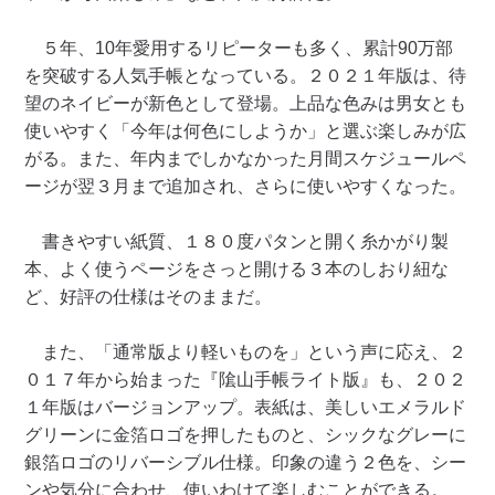
５年、10年愛用するリピーターも多く、累計90万部
を突破する人気手帳となっている。２０２１年版は、待
望のネイビーが新色として登場。上品な色みは男女とも
使いやすく「今年は何色にしようか」と選ぶ楽しみが広
がる。また、年内までしかなかった月間スケジュールペ
ージが翌３月まで追加され、さらに使いやすくなった。
書きやすい紙質、１８０度パタンと開く糸かがり製
本、よく使うページをさっと開ける３本のしおり紐な
ど、好評の仕様はそのままだ。
また、「通常版より軽いものを」という声に応え、２
０１７年から始まった『隂山手帳ライト版』も、２０２
１年版はバージョンアップ。表紙は、美しいエメラルド
グリーンに金箔ロゴを押したものと、シックなグレーに
銀箔ロゴのリバーシブル仕様。印象の違う２色を、シー
ンや気分に合わせ、使いわけて楽しむことができる。