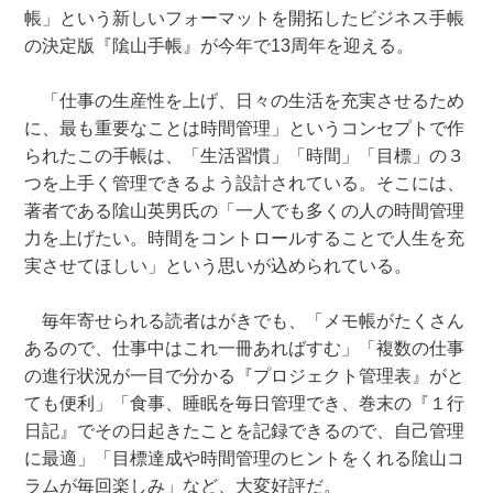
帳」という新しいフォーマットを開拓したビジネス手帳
の決定版『隂山手帳』が今年で13周年を迎える。
「仕事の生産性を上げ、日々の生活を充実させるため
に、最も重要なことは時間管理」というコンセプトで作
られたこの手帳は、「生活習慣」「時間」「目標」の３
つを上手く管理できるよう設計されている。そこには、
著者である隂山英男氏の「一人でも多くの人の時間管理
力を上げたい。時間をコントロールすることで人生を充
実させてほしい」という思いが込められている。
毎年寄せられる読者はがきでも、「メモ帳がたくさん
あるので、仕事中はこれ一冊あればすむ」「複数の仕事
の進行状況が一目で分かる『プロジェクト管理表』がと
ても便利」「食事、睡眠を毎日管理でき、巻末の『１行
日記』でその日起きたことを記録できるので、自己管理
に最適」「目標達成や時間管理のヒントをくれる隂山コ
ラムが毎回楽しみ」など、大変好評だ。