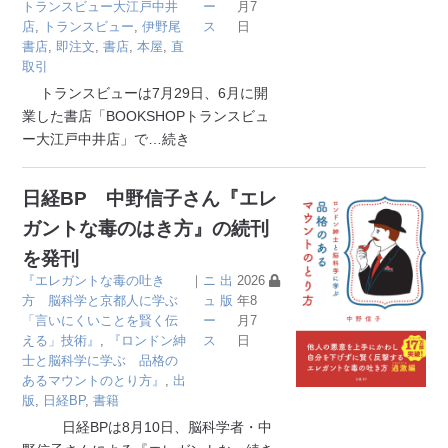
トランスビュー大江戸中井
ー
月7
店
,
トランスビュー
,
伊野尾
ス
日
書店
,
即注文
,
書店
,
本屋
,
直
取引
トランスビューは7月29日、6月に開
業した書店「BOOKSHOPトランスビュ
ー大江戸中井店」で
…続き
日経BP 中野信子さん『エレ
ガントな毒のはき方』の続刊
を発刊
『エレガントな毒の吐き
｜
ニ
出
2026
方 脳科学と京都人に学ぶ
ュ
版
年8
「言いにくいことを賢く伝
ー
月7
える」技術』
,
『ロンドン紳
ス
日
士と脳科学に学ぶ 品格の
あるマウントのとり方』
,
出
版
,
日経BP
,
書籍
日経BPは8月10日、脳科学者・中