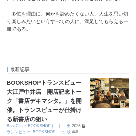
多忙を理由に、何かを諦めたくない人、人生を思い切
り楽しみたいというすべての人に、満足してもらえる一
冊である。
最新記事
BOOKSHOPトランスビュー
大江戸中井店 開店記念トー
ク「書店デキマシタ。」を開
催。トランスビューが仕掛け
る新書店の狙い
BookCeller
,
BOOKSHOPト
｜
ニ
出
2026
ランスビュー
,
BOOKSHOP
ュ
版
年8