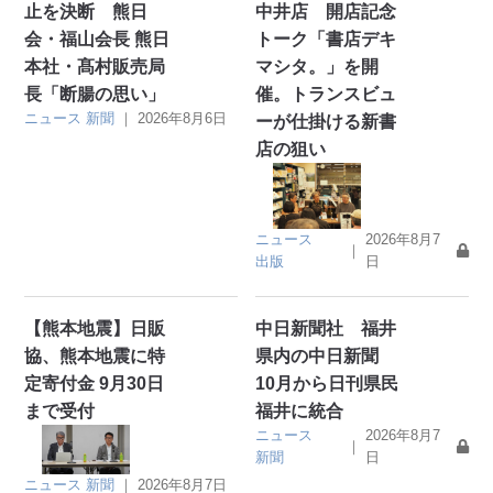
止を決断 熊日
中井店 開店記念
会・福山会長 熊日
トーク「書店デキ
本社・髙村販売局
マシタ。」を開
長「断腸の思い」
催。トランスビュ
ニュース
新聞
｜
2026年8月6日
ーが仕掛ける新書
店の狙い
ニュース
2026年8月7
｜
出版
日
【熊本地震】日販
中日新聞社 福井
協、熊本地震に特
県内の中日新聞
定寄付金 9月30日
10月から日刊県民
まで受付
福井に統合
ニュース
2026年8月7
｜
新聞
日
ニュース
新聞
｜
2026年8月7日