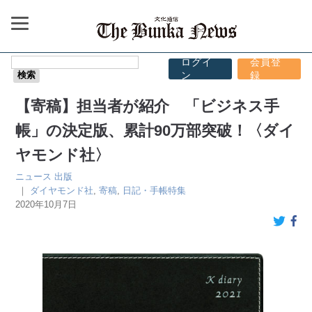
ログイ
会員登
ン
録
【寄稿】担当者が紹介 「ビジネス手
帳」の決定版、累計90万部突破！〈ダイ
ヤモンド社〉
ニュース
出版
｜
ダイヤモンド社
,
寄稿
,
日記・手帳特集
2020年10月7日