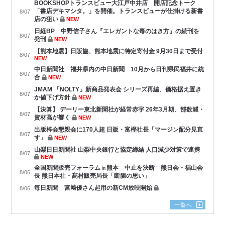
BOOKSHOPトランスビュー大江戸中井店 開店記念トーク
「書店デキマシタ。」を開催。トランスビューが仕掛ける新書
8/07
店の狙い
NEW
日経BP 中野信子さん『エレガントな毒のはき方』の続刊を
8/07
発刊
NEW
【熊本地震】日販協、熊本地震に特定寄付金 9月30日まで受付
8/07
NEW
中日新聞社 福井県内の中日新聞 10月から日刊県民福井に統
8/07
合
NEW
JMAM 「NOLTY」新商品発表会 シリーズ再編、価格据え置き
8/07
か値下げ方針
NEW
【決算】 デーリー東北新聞社が経常赤字 26年3月期、部数減・
8/07
資材高が響く
NEW
出版梓会懇親会に170人超 日販・富樫社長「マージン配分見直
8/07
す」
NEW
山梨日日新聞社 山梨中央銀行と協定締結 人口減少対策で連携
8/07
NEW
全国新聞販売フォーラム㏌熊本 中止を決断 熊日会・福山会
8/06
長 熊日本社・髙村販売局長「断腸の思い」
毎日新聞 宮﨑優さん起用の新CM放映開始
8/06
一覧へ