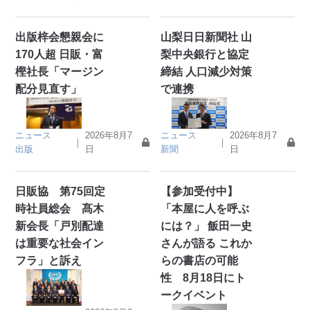
出版梓会懇親会に
山梨日日新聞社 山
170人超 日販・富
梨中央銀行と協定
樫社長「マージン
締結 人口減少対策
配分見直す」
で連携
ニュース
2026年8月7
ニュース
2026年8月7
｜
｜
出版
日
新聞
日
日販協 第75回定
【参加受付中】
時社員総会 髙木
「本屋に人を呼ぶ
新会長「戸別配達
には？」 飯田一史
は重要な社会イン
さんが語る これか
フラ」と訴え
らの書店の可能
性 8月18日にト
ークイベント