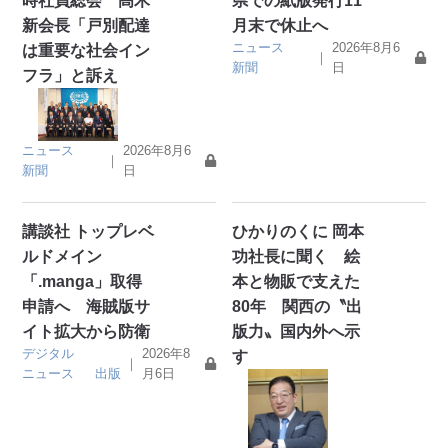
時社員総会 髙木
県での紙版発行11
新会長「戸別配達
月末で休止へ
ニュース
2026年8月6
は重要な社会イン
｜
新聞
日
フラ」と訴え
ニュース
2026年8月6
｜
新聞
日
講談社 トップレベ
ひかりのくに 岡本
ルドメイン
功社長に聞く 絵
「.manga」取得
本と物販で支えた
申請へ 海賊版サ
80年 関西の〝出
イト拡大から防衛
版力〟国内外へ示
デジタル
2026年8
す
｜
ニュース
出版
月6日