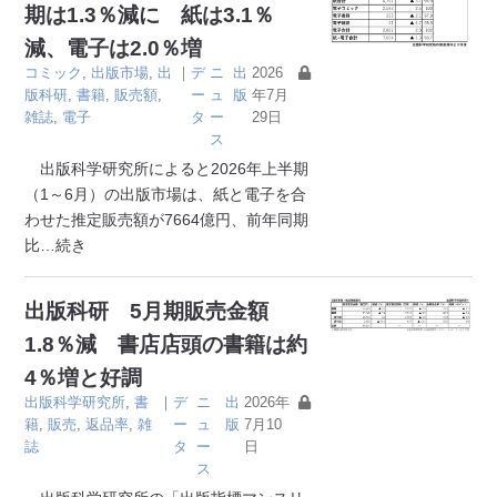
期は1.3％減に 紙は3.1％
減、電子は2.0％増
コミック
,
出版市場
,
出
｜
デ
ニ
出
2026
版科研
,
書籍
,
販売額
,
ー
ュ
版
年7月
雑誌
,
電子
タ
ー
29日
ス
出版科学研究所によると2026年上半期
（1～6月）の出版市場は、紙と電子を合
わせた推定販売額が7664億円、前年同期
比
…続き
出版科研 5月期販売金額
1.8％減 書店店頭の書籍は約
4％増と好調
出版科学研究所
,
書
｜
デ
ニ
出
2026年
籍
,
販売
,
返品率
,
雑
ー
ュ
版
7月10
誌
タ
ー
日
ス