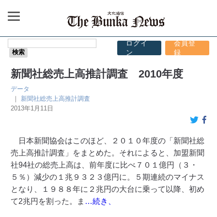
ログイ
会員登
ン
録
新聞社総売上高推計調査 2010年度
データ
｜
新聞社総売上高推計調査
2013年1月11日
日本新聞協会はこのほど、２０１０年度の「新聞社総
売上高推計調査」をまとめた。それによると、加盟新聞
社94社の総売上高は、前年度に比べ７０１億円（３・
５％）減少の１兆９３２３億円に。５期連続のマイナス
となり、１９８８年に２兆円の大台に乗って以降、初め
て2兆円を割った。ま
…続き、