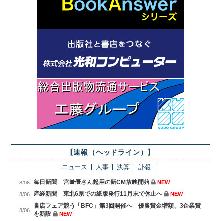
【速報（ヘッドライン）】
ニュース
人事
決算
訃報
毎日新聞 宮﨑優さん起用の新CM放映開始
NEW
8/06
産経新聞 東北6県での紙版発行11月末で休止へ
NEW
8/06
書店フェア競う「BFC」第3回開催へ 優勝賞金増額、3企業賞
8/06
を新設
NEW