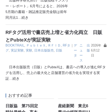
出版科学研究所の「出版指標マンスリ
ー・レポート」6月号によると、2026年
5月期の書籍・雑誌推定販売金額は前年
同月比1
…続き
RFタグ活用で書店売上増と省力化両立 日販
とPubteXが実証実験
BOOKTRAIL
,
ＰｕｂｔｅＸ
,
ＲＦＩＤ
,
RFタ
｜
デ
ニ
出
2026年
グ
,
実証実験
,
実験
,
日本出版販売
,
日販
ー
ュ
版
6月12
タ
ー
日
ス
日本出版販売（日販）とPubteXは、書店への導入が進むRFタ
グを活用し、売上の最大化と店舗運営の省力化を実現する実
証
…続き
おすすめ記事
日販協 第75回定
産経新聞 東北6