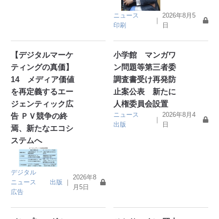
ニュース
2026年8月5
｜
印刷
日
【デジタルマーケ
小学館 マンガワ
ティングの真価】
ン問題等第三者委
14 メディア価値
調査書受け再発防
を再定義するエー
止案公表 新たに
ジェンティック広
人権委員会設置
ニュース
2026年8月4
告 ＰＶ競争の終
｜
出版
日
焉、新たなエコシ
ステムへ
デジタル
2026年8
ニュース
出版
｜
月5日
広告