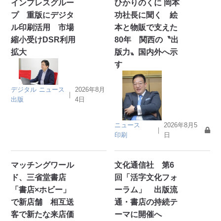
インプレスグルー
ひかりのくに 岡本
プ 重版にデジタ
功社長に聞く 絵
ル印刷活用 市場
本と物販で支えた
縮小受けDSR利用
80年 関西の〝出
拡大
版力〟国内外へ示
す
デジタル
ニュース
2026年8月
｜
出版
4日
ニュース
2026年8月5
｜
印刷
日
マッチングワール
文化通信社 第6
ド、三省堂書店
回「活字文化フォ
「書店×ホビー」
ーラム」 出版流
で新店舗 相互送
通・書店の持続テ
客で新たな来店価
ーマに開催へ