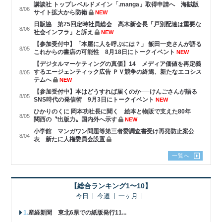
講談社 トップレベルドメイン「.manga」取得申請へ 海賊版
8/06
サイト拡大から防衛
NEW
日販協 第75回定時社員総会 髙木新会長「戸別配達は重要な
8/06
社会インフラ」と訴え
NEW
【参加受付中】「本屋に人を呼ぶには？」 飯田一史さんが語る
8/05
これからの書店の可能性 8月18日にトークイベント
NEW
【デジタルマーケティングの真価】14 メディア価値を再定義
するエージェンティック広告 ＰＶ競争の終焉、新たなエコシス
8/05
テムへ
NEW
【参加受付中】本はどうすれば届くのか──けんごさんが語る
8/05
SNS時代の発信術 9月3日にトークイベント
NEW
ひかりのくに 岡本功社長に聞く 絵本と物販で支えた80年
8/05
関西の〝出版力〟国内外へ示す
NEW
小学館 マンガワン問題等第三者委調査書受け再発防止案公
8/04
表 新たに人権委員会設置
一覧へ
【総合ランキング1〜10】
今日
今週
一ヶ月
産経新聞 東北6県での紙版発行11...