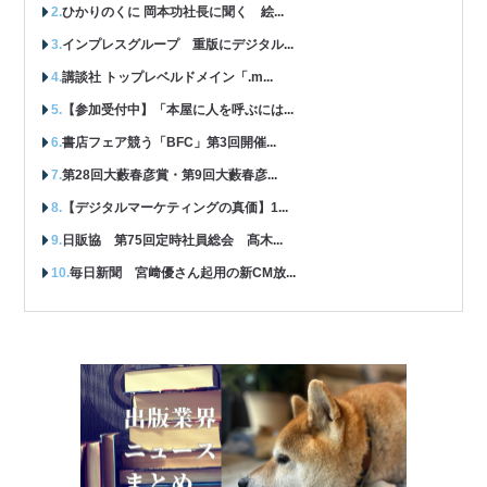
ひかりのくに 岡本功社長に聞く 絵...
インプレスグループ 重版にデジタル...
講談社 トップレベルドメイン「.m...
【参加受付中】「本屋に人を呼ぶには...
書店フェア競う「BFC」第3回開催...
第28回大藪春彦賞・第9回大藪春彦...
【デジタルマーケティングの真価】1...
日販協 第75回定時社員総会 髙木...
毎日新聞 宮﨑優さん起用の新CM放...